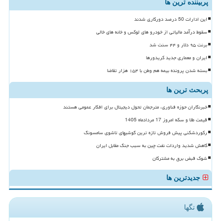
پربیننده ترین ها
این ادارات 50 درصد دورکاری شدند
سقوط درآمد مالیاتی از خودرو های لوکس و خانه های خالی
برنت ۹۵ دلار و ۴۴ سنت شد
ایران و معماری جدید کریدورها
بسته شدن پرونده بیمه هم وطن با ۱۵۴ هزار تقاضا
پربحث ترین ها
خبرنگاران حوزه فناوری، مترجمان تحول دیجیتال برای افکار عمومی هستند
قیمت طلا و سکه امروز 17 مردادماه 1405
رکوردشکنی پیش فروش تازه ترین گوشیهای تاشوی سامسونگ
کاهش شدید واردات نفت چین به سبب جنگ مقابل ایران
شوک قبض برق به مشترکان
جدیدترین ها
تگها