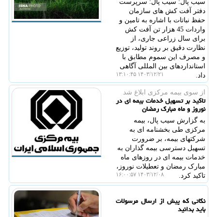
سیب پال: سیب پال: سرپرست
دفتر آفت کش های سازمان
حفظ نباتات با اشاره به تامین و
واردات 45 هزار تن آفت کش
برای سال زراعی جاری، از
نظارت دقیق بر روند تولید، توزیع
و مصرف این سموم مطابق با
استانداردهای بین المللی آگاهی
۱۴۰۳/۱۲/۲۱ ۱۳:۱۰:۴۵
داد.
از سوی بیمه مركزی ابلاغ شد
تاکید بر تسهیل خدمات بیمه ای در
نوروز و ماه مبارک رمضان
به گزارش سیب پال، بیمه
مرکزی طی بخشنامه ای به
شرکتهای بیمه، بر ضرورت
تسهیل دسترسی بیمه گذاران به
خدمات بیمه ای در روزهای ماه
مبارک رمضان و تعطیلات نوروز،
۱۴۰۳/۱۲/۰۸ ۱۶:۰۰:۵۷
تاکید کرد.
نکاتی که پیش از ارسال مرسولات
باید بدانید