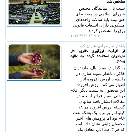
مشخص شد
سیب پال: نمایندگان مجلس
شورای اسلامی در مصوبه ای
حق بیمه پایه سالانه واحدهای
مسکونی دارای انشعاب قانونی
برق را مشخص کردند.
۱۴۰۳/۰۹/۱۴ ۱۱:۲۱:۴۴
باغدار مازندرانی عنوان كرد
از ظرفیت ارزآوری دلاری انار
مازندران استفاده گردد به علاوه
ویدئو
به گزارش سیب پال، مازندران
خاکزاد باغدار نمونه ساری در
رابطه با ارزش افزوده انار
اظهار می کند: ارزش افزوده
این محصول به نسبت دیگر اقلام
درختی بسیار فراتر است، در
مقالات انتشار یافته سالهای
گذشته ارزش افزوده هر ۱۸
کیلو انار برابر با یک بشکه نفت
خام بود اما پژوهش های اخیر
محققان ژاپنی نشان داده است
که هر ۳ عدد انار، معادل یک