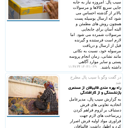
سیب پال: امروزه نیاز به جابه
جایی سریع کالاها و مرسولات
بالاتر از گذشته احساس می
شود که ارسال بوسیله پست
همچون روش های مطمئن و
البته آسان برای جابجایی
مرسولات شمرده می شود. اما
لازم است فرستنده و گیرنده
قبل از ارسال و دریافت
مرسوله خود، نسبت به نکاتی
مانند نشانی، زمان انجام پروسه
پستی و سایر موارد آگاهی
۱۴۰۳/۱۰/۲۹ ۱۱:۴۷:۳۴
داشته باشند.
در گفت وگو با سیب پال مطرح
شد
راه بهره مندی قالیبافان از مستمری
بازنشستگی و از کارافتادگی
به گزارش سیب پال، مدیرعامل
اتحادیه تعاونی های فرش
دستباف بر لزوم فراهم کردن
زیرساخت های لازم جهت
فراوری مواد اولیه فرش اصرار
کرد و اظهار داشت: قالیبافان