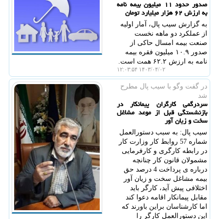
صدور حدود ۱۱ میلیون بیمه نامه
به ارزش ۶۲ هزار میلیارد تومان
به گزارش سیب پال، آمار اولیه
از عملکرد دو ماهه نخست
صنعت بیمه امسال حاکی از
صدور ۱۰.۹ میلیون فقره بیمه
نامه به ارزش ۶۲.۲ همت است.
۱۴۰۳/۰۴/۰۲ ۱۲:۰۳:۵۴
در گفت وگو با سیب پال مطرح
شد
سردرگمی کارگران پیمانکار در
بازنشستگی قبل از موعد مشاغل
سخت و زیان آور
سیب پال: به سبب دستورالعمل
شماره 57 روابط کار وزارت کار
در رابطه کارگری و کارفرمایی
مشمولان قانون کار چنانچه
درباره ی پرداخت 4 درصد حق
بیمه مشاغل سخت و زیان آور
اختلافی پیش آید، کارگر باید
مقابل پیمانکار اقامه دعوا کند
اما کارشناسان براین باورند که
این دستورالعمل کارگر را