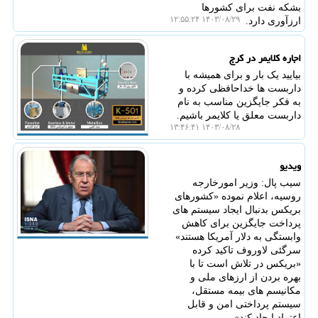
بشکه نفت برای کشورها
۱۴۰۳/۰۸/۲۹ ۱۲:۵۵:۲۴
ارزآوری دارد.
اجاره کلایمر در کرج
بیایید یک بار و برای همیشه با
داربست ها خداحافظی کرده و
به فکر جایگزین مناسب به نام
داربست معلق یا کلایمر باشیم.
۱۴۰۳/۰۸/۲۸ ۱۳:۴۶:۴۱
ویدیو
سیب پال: وزیر امورخارجه
روسیه، اعلام نموده «کشورهای
بریکس بدنبال ایجاد سیستم های
پرداخت جایگزین برای کاهش
وابستگی به دلار آمریکا هستند»
سرگئی لاوروف تاکید کرده
«بریکس در تلاش است تا با
بهره بردن از ارزهای ملی و
مکانیسم های بیمه مستقل،
سیستم پرداختی امن و قابل
اعتماد ایجاد کند»