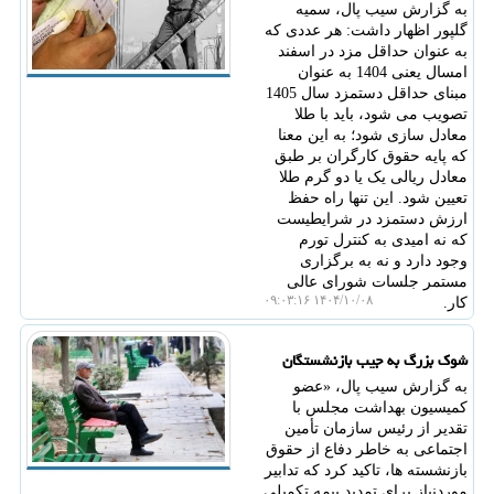
به گزارش سیب پال، سمیه
گلپور اظهار داشت: هر عددی که
به عنوان حداقل مزد در اسفند
امسال یعنی 1404 به عنوان
مبنای حداقل دستمزد سال 1405
تصویب می شود، باید با طلا
معادل سازی شود؛ به این معنا
که پایه حقوق کارگران بر طبق
معادل ریالی یک یا دو گرم طلا
تعیین شود. این تنها راه حفظ
ارزش دستمزد در شرایطیست
که نه امیدی به کنترل تورم
وجود دارد و نه به برگزاری
مستمر جلسات شورای عالی
۱۴۰۴/۱۰/۰۸ ۰۹:۰۳:۱۶
کار.
شوک بزرگ به جیب بازنشستگان
به گزارش سیب پال، «عضو
کمیسیون بهداشت مجلس با
تقدیر از رئیس سازمان تأمین
اجتماعی به خاطر دفاع از حقوق
بازنشسته ها، تاکید کرد که تدابیر
موردنیاز برای تمدید بیمه تکمیلی