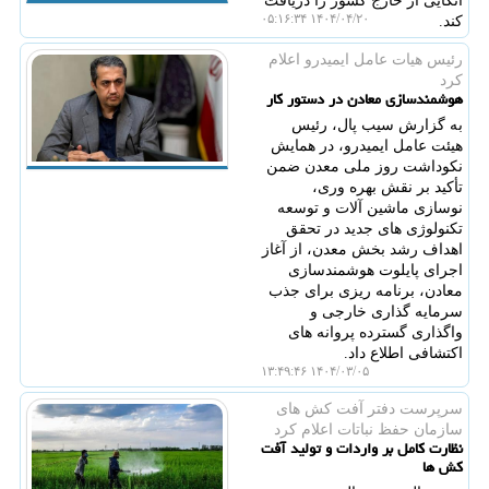
اتکایی از خارج کشور را دریافت
۱۴۰۴/۰۴/۲۰ ۰۵:۱۶:۳۴
کند.
رئیس هیات عامل ایمیدرو اعلام
كرد
هوشمندسازی معادن در دستور کار
به گزارش سیب پال، رئیس
هیئت عامل ایمیدرو، در همایش
نکوداشت روز ملی معدن ضمن
تأکید بر نقش بهره وری،
نوسازی ماشین آلات و توسعه
تکنولوژی های جدید در تحقق
اهداف رشد بخش معدن، از آغاز
اجرای پایلوت هوشمندسازی
معادن، برنامه ریزی برای جذب
سرمایه گذاری خارجی و
واگذاری گسترده پروانه های
اکتشافی اطلاع داد.
۱۴۰۴/۰۳/۰۵ ۱۳:۴۹:۴۶
سرپرست دفتر آفت كش های
سازمان حفظ نباتات اعلام كرد
نظارت کامل بر واردات و تولید آفت
کش ها