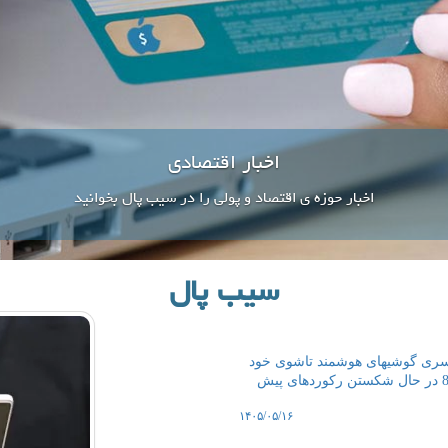
پرداخت شارژ
سیب پال به فروش شارژ و كارت اعتباری می پردازد.
سیب پال
 سری گوشیهای هوشمند تاشوی خود
آگاهی داد و اعلام نمود که گلکسی زد فولد 8، زد فولد 8 اولترا و زد فلیپ 8 در حال شکستن رکوردهای پیش
۱۴۰۵/۰۵/۱۶