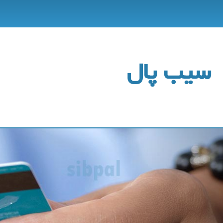
سیب پال
بعدی