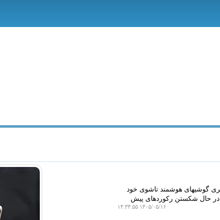
سری گوشیهای هوشمند تاشوی خود
اهی داد و اعلام نمود که گلکسی زد فولد 8، زد فولد 8 اولترا و زد فلیپ 8 در حال شکستن رکوردهای پیش
۱۴۰۵/۰۵/۱۶ ۱۴:۳۴:۵۵