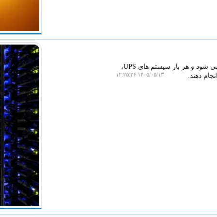
سیب پال: برق خیلی از مراکز داده در طول هفته و برای چند ساعت قطع می شود و هر بار سیستم های UPS،
۱۴۰۵/۰۵/۱۳ ۱۲:۲۵:۲۶