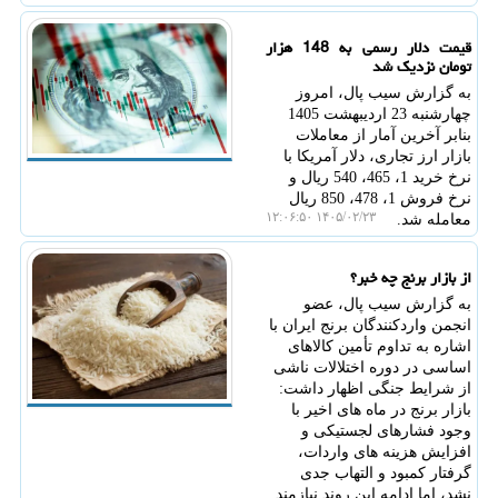
قیمت دلار رسمی به 148 هزار
تومان نزدیک شد
به گزارش سیب پال، امروز
چهارشنبه 23 اردیبهشت 1405
بنابر آخرین آمار از معاملات
بازار ارز تجاری، دلار آمریکا با
نرخ خرید 1، 465، 540 ریال و
نرخ فروش 1، 478، 850 ریال
۱۴۰۵/۰۲/۲۳ ۱۲:۰۶:۵۰
معامله شد.
از بازار برنج چه خبر؟
به گزارش سیب پال، عضو
انجمن واردکنندگان برنج ایران با
اشاره به تداوم تأمین کالاهای
اساسی در دوره اختلالات ناشی
از شرایط جنگی اظهار داشت:
بازار برنج در ماه های اخیر با
وجود فشارهای لجستیکی و
افزایش هزینه های واردات،
گرفتار کمبود و التهاب جدی
نشد، اما ادامه این روند نیازمند