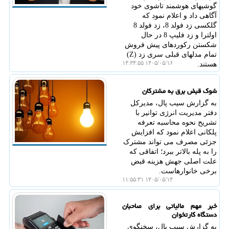
گوشیهای هوشمند تاشوی خود
آگاهی داد و اعلام نمود که
گلکسی زد فولد 8، زد فولد 8
اولترا و زد فلیپ 8 در حال
شکستن رکوردهای پیش فروش
تمام مدلهای قبلی سری زد (Z)
۱۴۰۵/۰۵/۱۶ ۱۴:۳۴:۵۵
هستند.
شوک قبض برق به مشترکان
به گزارش سیب پال، مدیرکل
دفتر مدیریت انرژی توانیر با
تشریح نحوه محاسبه تعرفه
پلکانی اعلام نمود که افزایش
جزئی مصرف می تواند مشترک
را به پله بالاتر ببرد؛ اتفاقی که
علت اصلی جهش هزینه قبض
برخی خانوارهاست.
۱۴۰۵/۰۵/۱۴ ۱۱:۵۵:۳۱
خبر مهم مالیاتی برای صاحبان
دستگاه کارتخوان
به گزارش سیب پال، سخنگوی