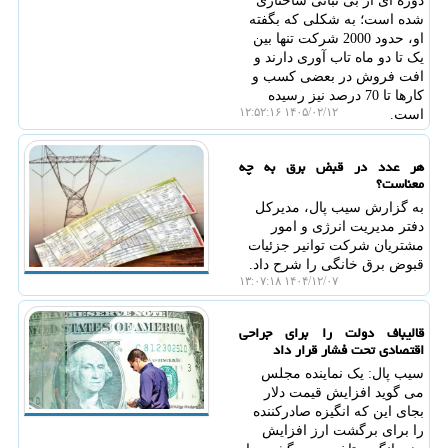
دوره ای از بی ثباتی ساختاری
شده است؛ به شکلی که بگفته
او، حدود 2000 شرکت تنها بین
یک تا دو ماه تاب آوری دارند و
افت فروش در بعضی کسب و
کارها تا 70 درصد نیز رسیده
۱۴۰۵/۰۲/۱۲ ۱۲:۵۲:۱۶
است.
هر عدد در قبض برق به چه
معناست؟
به گزارش سیب پال، مدیرکل
دفتر مدیریت انرژی و امور
مشتریان شرکت توانیر جزئیات
قبوض برق خانگی را شرح داد.
۱۴۰۴/۱۲/۰۷ ۱۳:۰۷:۱۸
قالیباف دولت را برای جراحی
اقتصادی تحت فشار قرار داد
سیب پال: یک نماینده مجلس
می گوید افزایش قیمت دلار
بجای این که انگیزه صادرکننده
را برای برگشت ارز افزایش