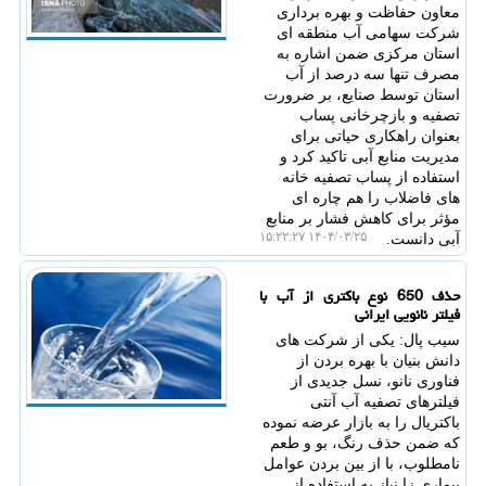
معاون حفاظت و بهره برداری
شرکت سهامی آب منطقه ای
استان مرکزی ضمن اشاره به
مصرف تنها سه درصد از آب
استان توسط صنایع، بر ضرورت
تصفیه و بازچرخانی پساب
بعنوان راهکاری حیاتی برای
مدیریت منابع آبی تاکید کرد و
استفاده از پساب تصفیه خانه
های فاضلاب را هم چاره ای
مؤثر برای کاهش فشار بر منابع
۱۴۰۴/۰۳/۲۵ ۱۵:۲۲:۲۷
آبی دانست.
حذف 650 نوع باکتری از آب با
فیلتر نانویی ایرانی
سیب پال: یکی از شرکت های
دانش بنیان با بهره بردن از
فناوری نانو، نسل جدیدی از
فیلترهای تصفیه آب آنتی
باکتریال را به بازار عرضه نموده
که ضمن حذف رنگ، بو و طعم
نامطلوب، با از بین بردن عوامل
بیماری زا نیاز به استفاده از