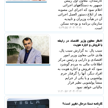
کارمندان، معاون اول رییس
جمهور به دستگاههای اجرائی
اعلام نمود که اجرای این مصوبه
بعد از ابلاغ دستور العمل اجرائی
آن در هیأت وزیران و تاییدیه
سازمان برنامه و بودجه ممکن
۱۴۰۴/۰۳/۱۸ ۰۸:۳۹:۵۵
است.
اخطار معاون وزیر اقتصاد در رابطه
با فروش و اجاره هویت
سیب پال: به گزارش سیب پال،
هادی خانی معاون وزیر امور
اقتصادی و دارایی و رئیس مرکز
اطلاعات مالی به مردم گوشزد
نمود که فروش و اجاره هویت به
افراد دیگر، آنها را گرفتار جرم
پولشویی و یا یکی از جرایم
منشأ پولشویی نظیر فرار
مالیاتی خواهد نمود.
۱۴۰۴/۰۳/۱۷ ۱۱:۲۰:۵۶
کارنامه تسلا درحال تغییر است؟