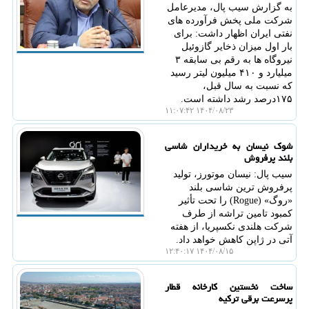
به گزارش سیب پال، مدیرعامل
شرکت ملی پخش فرآورده های
نفتی ایران اظهار داشت: برای
بار اول میزان ذخایر گازوئیل
نیروگاه ها به رقم بی سابقه ۳
میلیارد و ۴۱۰ میلیون لیتر رسید
که نسبت به سال قبل،
۱۷۵درصد رشد داشته است.
۱۴۰۴/۰۸/۲۳ ۱۱:۰۷:۴۲
شوک نیسان به خریداران شاسی
بلند پرفروش
سیب پال: نیسان موتورز، تولید
پرفروش ترین شاسی بلند
«روگ» (Rogue) را تحت تأثیر
کمبود تامین تراشه از طرف
شرکت هلندی نکسپریا، از هفته
آتی در ژاپن کاهش خواهد داد.
۱۴۰۴/۰۸/۱۵ ۱۲:۴۰:۱۷
ساخت نخستین کارخانه قطار
پرسرعت برقی ترکیه