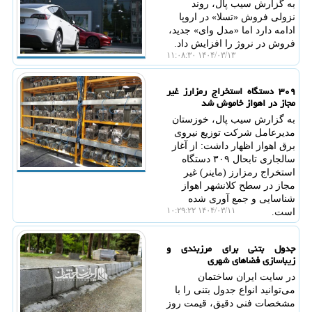
به گزارش سیب پال، روند
نزولی فروش «تسلا» در اروپا
ادامه دارد اما «مدل وای» جدید،
فروش در نروژ را افزایش داد.
۱۴۰۴/۰۳/۱۳ ۱۱:۰۸:۳۰
۳۰۹ دستگاه استخراج رمزارز غیر
مجاز در اهواز خاموش شد
به گزارش سیب پال، خوزستان
مدیرعامل شرکت توزیع نیروی
برق اهواز اظهار داشت: از آغاز
سالجاری تابحال ۳۰۹ دستگاه
استخراج رمزارز (ماینر) غیر
مجاز در سطح کلانشهر اهواز
شناسایی و جمع آوری شده
۱۴۰۴/۰۳/۱۱ ۱۰:۲۹:۲۲
است.
جدول بتنی برای مرزبندی و
زیباسازی فضاهای شهری
در سایت ایران ساختمان
می‌توانید انواع جدول بتنی را با
مشخصات فنی دقیق، قیمت روز