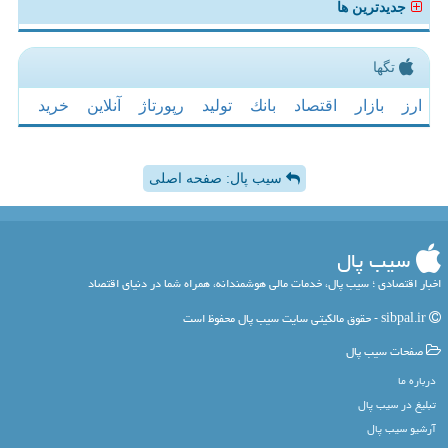
جدیدترین ها
تگها
ارز
بازار
اقتصاد
بانك
تولید
رپورتاژ
آنلاین
خرید
سیب پال: صفحه اصلی
سیب پال
اخبار اقتصادی ؛ سیب پال، خدمات مالی هوشمندانه، همراه شما در دنیای اقتصاد
sibpal.ir - حقوق مالکیتی سایت سیب پال محفوظ است
صفحات سیب پال
درباره ما
تبلیغ در سیب پال
آرشیو سیب پال