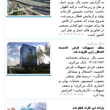
به گزارش سیب پال، وزیر حمل
و نقل و زیرساخت ترکیه اظهار
داشت: ساخت نخستین کارخانه
تولید و آزمایش قطار پرسرعت
شروع شده که بخشی از تلاش
ها برای تقویت خودکفایی صنعتی
در فناوری های حمل و نقل این
۱۴۰۴/۰۸/۰۸ ۱۲:۰۳:۱۷
کشور است.
بانک مرکزی:
سقف تسهیلات قرض الحسنه
اشتغال زایی افزوده شد
سیب پال: برمبنای بخشنامه
۰۴/۱۸۱۹۷۲ بانک مرکزی،
سقف فردی تسهیلات قرض
الحسنه «اشتغال و مشاغل
خانگی»، «رسته های شغلی
مصوب کمیسیون عملیات پولی و
اعتباری بانک مرکزی» و سقف
تسهیلات «کارفرمایی» افزایش
۱۴۰۴/۰۷/۲۵ ۱۲:۱۷:۴۹
پیدا کرد.
یارانه این افراد قطع شد