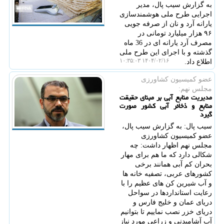
به گزارش سیب پال، مدیر
اجرایی طرح ملی هوشمندسازی
یارانه آرد و نان از صرفه جویی
۹۶ هزار میلیارد تومانی در
مصرف آرد یارانه ای در 36 ماه
گذشته و با اجرای این طرح ملی
۱۴۰۴/۰۲/۱۶ ۱۰:۳۵:۰۳
اطلاع داد.
عضو كمیسیون كشاورزی
مجلس نهم:
مدیریت منابع آبی بر مبنای حقیقت
منابع و ذخائر آبی کشور صورت
گیرد
سیب پال: به گزارش سیب پال،
عضو کمیسیون کشاورزی
مجلس نهم اظهار داشت: چه
شکالی دارد که ما هم برای مهار
بحران کم آبی همانند برخی
کشورهای عربی، تصفیه خانه ها
و آب شیرین کن های عظیم را با
رعایت استانداردها در سواحل
دریای عمان و خلیج فارس و
دریای خزر نصب نماییم تا بتوانیم
آب آشامیدنی و زراعی مورد نیاز