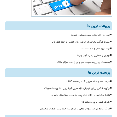
پربیننده ترین ها
این ادارات 50 درصد دورکاری شدند
سقوط درآمد مالیاتی از خودرو های لوکس و خانه های خالی
برنت ۹۵ دلار و ۴۴ سنت شد
ایران و معماری جدید کریدورها
بسته شدن پرونده بیمه هم وطن با ۱۵۴ هزار تقاضا
پربحث ترین ها
قیمت طلا و سکه امروز 17 مردادماه 1405
رکوردشکنی پیش فروش تازه ترین گوشیهای تاشوی سامسونگ
کاهش شدید واردات نفت چین به سبب جنگ مقابل ایران
شوک قبض برق به مشترکان
مراکز داده قربانی پنهان قطعی برق هزینه اختلال در اقتصاد دیجیتال