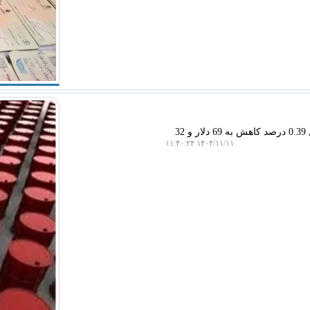
سیب پال: قیمت هر بشکه نفت برنت دریای شمال امروز با 27 سنت معادل 0.39 درصد کاهش به 69 دلار و 32
۱۴۰۴/۱۱/۱۱ ۱۱:۴۰:۲۴