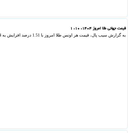
قیمت جهانی طلا امروز ۱۴۰۴، ۱۰، ۱
به گزارش سیب پال، قیمت هر اونس طلا امروز با 1.51 درصد افزایش به 4404 دلار و 47 سنت رسید.