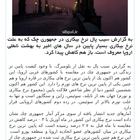
به گزارش سیب پال نرخ بیكاری در جمهوری چك كه به علت
نرخ بیكاری بسیار پایین در سال های اخیر به بهشت شغلی
اروپا معروف است، باز هم كاهش پیدا كرد.
به گزارش سیب پال به نقل از بلومبرگ، با وجود كیفیت پایین تر
زندگی در جمهوری چك در مقایسه با كشورهای غربی اروپا، این
كشور هم اكنون یك از پایین ترین نرخ های بیكاری در قاره اروپا و هم
چنین یكی از پایین ترین نرخ های تورم را دارد. این كشور هم اكنون
ششمین كشور دنیا از نظر شاخص فلاكت پایین (مجموع نرخ بیكاری
و تورم) جهان بعد از تایلند، سوئیس، ژاپن و سنگاپور است و تنها به
علت تورم بالاتر از سوئیس، در رده دوم كشورهای اروپایی قرار
دارد.
آمارهای جدید انتشار یافته از سوی مركز آمار جمهوری چك نشان
داده است نرخ بیكاری این كشور در ماه آوریل با ۰.۳ درصد كاهش در
مقایسه با ماه قبل به ۲.۷ درصد رسیده است كه پایین ترین نرخ
بیكاری در میان كشورهای عضو اتحادیه اروپا و منطقه یورو است.
این نرخ هم چنین پایین ترین نرخ بیكاری ثبت شده در جمهوری چك از