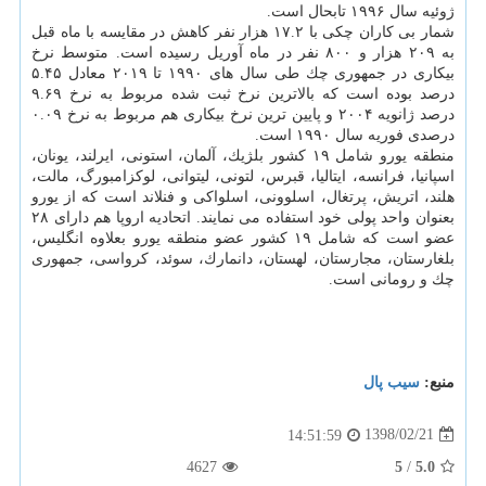
ژوئیه سال ۱۹۹۶ تابحال است.
شمار بی كاران چكی با ۱۷.۲ هزار نفر كاهش در مقایسه با ماه قبل
به ۲۰۹ هزار و ۸۰۰ نفر در ماه آوریل رسیده است. متوسط نرخ
بیكاری در جمهوری چك طی سال های ۱۹۹۰ تا ۲۰۱۹ معادل ۵.۴۵
درصد بوده است كه بالاترین نرخ ثبت شده مربوط به نرخ ۹.۶۹
درصد ژانویه ۲۰۰۴ و پایین ترین نرخ بیكاری هم مربوط به نرخ ۰.۰۹
درصدی فوریه سال ۱۹۹۰ است.
منطقه یورو شامل ۱۹ كشور بلژیك، آلمان، استونی، ایرلند، یونان،
اسپانیا، فرانسه، ایتالیا، قبرس، لتونی، لیتوانی، لوكزامبورگ، مالت،
هلند، اتریش، پرتغال، اسلوونی، اسلواكی و فنلاند است كه از یورو
بعنوان واحد پولی خود استفاده می نمایند. اتحادیه اروپا هم دارای ۲۸
عضو است كه شامل ۱۹ كشور عضو منطقه یورو بعلاوه انگلیس،
بلغارستان، مجارستان، لهستان، دانمارك، سوئد، كرواسی، جمهوری
چك و رومانی است.
منبع:
سیب پال
1398/02/21
14:51:59
4627
5
/
5.0