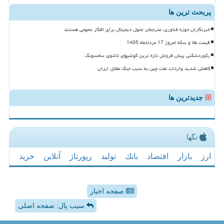
پربحث ترین ها
خبرنگاران حوزه فناوری، مترجمان تحول دیجیتال برای افکار عمومی هستند
قیمت طلا و سکه امروز 17 مردادماه 1405
رکوردشکنی پیش فروش تازه ترین گوشیهای تاشوی سامسونگ
کاهش شدید واردات نفت چین به سبب جنگ مقابل ایران
جدیدترین ها
تگها
ارز
بازار
اقتصاد
بانك
تولید
رپورتاژ
آنلاین
خرید
صفحه اخبار
سیب پال: صفحه اصلی