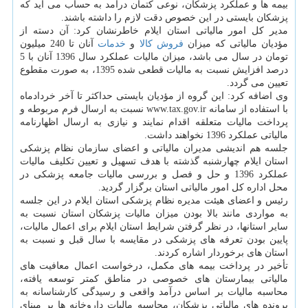
بیمه ها و عملكرد پزشكان، نوعی كتمان درآمد به حساب می آید كه
پزشكان بایستی در این خصوص دقت لازم را داشته باشند.
مدیر كل امور مالیاتی استان ایلام خاطرنشان كرد: آن دسته از
مؤدیان مالیاتی كه میزان
فروش
كالا
و
خدمات
آنان تا 240 میلیون
تومان در سال می باشد، میزان مالیات عملكرد سال 1396 آنان با 5
درصد افزایش نسبت به مالیات قطعی شده 1395، به صورت مقطوع
تعیین می گردد.
وی اضافه كرد: این گروه از مؤدیان بایستی حداكثر تا آخر خردادماه
با استفاده از سامانه www.tax.gov.ir نسبت به ارسال فرم مربوطه و
پرداخت مالیات متعلقه اقدام نمایند و نیازی به ارسال اظهارنامه
مالیاتی عملكرد 1396 نخواهند داشت.
جلسه هم اندیشی مدیران مالیاتی و اعضای سازمان نظام پزشكی
استان ایلام چهارشنبه گذشته با هدف تسهیل و تعیین تكلیف مالیات
عملكرد 1396 و حل و فصل و بررسی مالیات جامعه پزشكی در
محل اداره كل امور مالیاتی استان برگزار گردید.
رئیس و اعضای هیئت مدیره نظام پزشكی استان ایلام در این جلسه
به مواردی مانند بالا بودن میزان مالیات پزشكان استان نسبت به
سایر استانها، در نظر گرفتن شرایط استان ایلام برای اعمال مالیات،
پایین بودن تعرفه های پزشكی در مقایسه با سال قبل و نسبت به
استان های برخوردار اشاره كردند.
تأخیر در پرداخت بیمه های مكمل، درخواست اعمال معافیت های
مالیاتی بیمارستان های خصوصی در مناطق كمتر توسعه یافته،
محاسبه مالیات بر اساس درآمد واقعی و رسیدگی كارشناسانه به
پرونده های مالیاتی پزشكان، محاسبه مالیات داروخانه ها بر مبنای