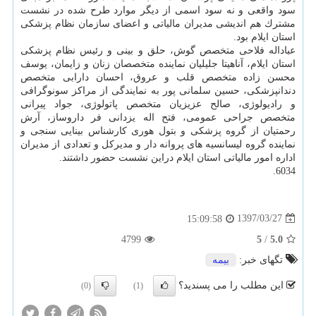
سود واقعی و نه سود اسمی از دیگر موارد طرح شده در نشست
مشترك هم اندیشی مدیران مالیاتی و اعضای سازمان نظام پزشكی
استان ایلام بود.
عباداله فلاحی متخصص گوش، حلق و بینی و رئیس نظام پزشكی
استان ایلام، آناهیتا جلیلیان نماینده متخصصان زنان و زایمان، یوسف
محسن زاده متخصص قلب و عروق، احسان دارابی متخصص
دندانپزشكی، حسین سلمانی پور به نمایندگی از مراكز سونوگرافی
و رادیولوژی، صالح عزیزیان متخصص پاتولوژی، جواد پیرانی
متخصص جراحی عمومی، فتح اله یزدانی فر داروساز، آرش
رحمتیان از گروه پزشكی و بتول هوری كارشناس بینایی سنجی و
نماینده گروه لیسانسیه های پروانه دار و مدیركل و تعدادی از مدیران
اداره امور مالیاتی استان ایلام دراین نشست حضور داشتند.
6034.
1397/03/27
15:09:58
4799
5
/
5.0
تگهای خبر:
بیمه
این مطلب را می پسندید؟
(0)
(1)