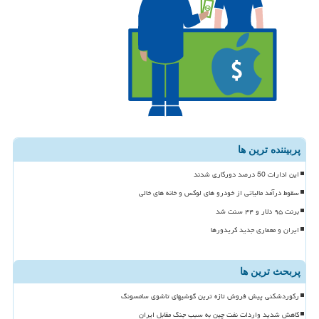
پربیننده ترین ها
این ادارات 50 درصد دورکاری شدند
سقوط درآمد مالیاتی از خودرو های لوکس و خانه های خالی
برنت ۹۵ دلار و ۴۴ سنت شد
ایران و معماری جدید کریدورها
پربحث ترین ها
رکوردشکنی پیش فروش تازه ترین گوشیهای تاشوی سامسونگ
کاهش شدید واردات نفت چین به سبب جنگ مقابل ایران