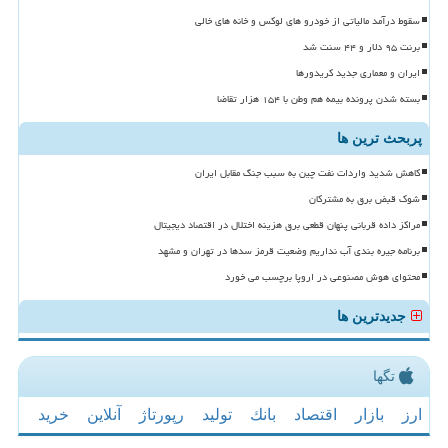
سقوط درآمد مالیاتی از خودرو های لوکس و خانه های خالی
برنت ۹۵ دلار و ۴۴ سنت شد
ایران و معماری جدید کریدورها
بسته شدن پرونده بیمه هم وطن با ۱۵۴ هزار تقاضا
پربحث ترین ها
کاهش شدید واردات نفت چین به سبب جنگ مقابل ایران
شوک قبض برق به مشترکان
مراکز داده قربانی پنهان قطعی برق هزینه اختلال در اقتصاد دیجیتال
برنامه جیره بندی آب نداریم وضعیت قرمز سدها در تهران و مشهد
محتوای هوش مصنوعی در اروپا برچسب می خورد
جدیدترین ها
تگها
ارز
بازار
اقتصاد
بانك
تولید
رپورتاژ
آنلاین
خرید