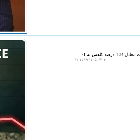
سیب پال: قیمت هر بشکه نفت برنت دریای شمال امروز با 3 دلار و 27 سنت معادل 4.34 درصد کاهش به 71
۱۴۰۵/۰۴/۰۶ ۱۲:۱۱:۲۹