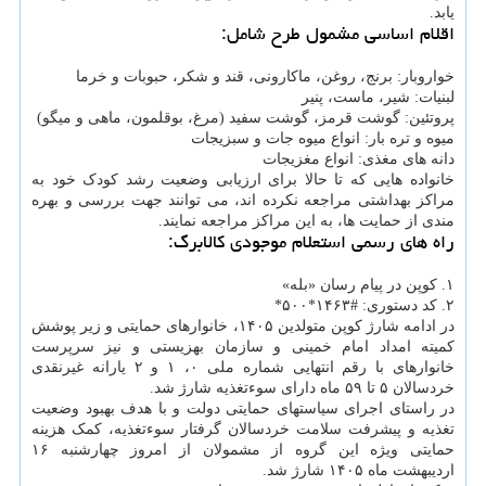
یابد.
اقلام اساسی مشمول طرح شامل:
خواروبار: برنج، روغن، ماکارونی، قند و شکر، حبوبات و خرما
لبنیات: شیر، ماست، پنیر
پروتئین: گوشت قرمز، گوشت سفید (مرغ، بوقلمون، ماهی و میگو)
میوه و تره بار: انواع میوه جات و سبزیجات
دانه های مغذی: انواع مغزیجات
خانواده هایی که تا حالا برای ارزیابی وضعیت رشد کودک خود به
مراکز بهداشتی مراجعه نکرده اند، می توانند جهت بررسی و بهره
مندی از حمایت ها، به این مراکز مراجعه نمایند.
راه های رسمی استعلام موجودی کالابرگ:
۱. کوپن در پیام رسان «بله»
۲. کد دستوری: #۱۴۶۳*۵۰۰*
در ادامه شارژ کوپن متولدین ۱۴۰۵، خانوارهای حمایتی و زیر پوشش
کمیته امداد امام خمینی و سازمان بهزیستی و نیز سرپرست
خانوارهای با رقم انتهایی شماره ملی ۰، ۱ و ۲ یارانه غیرنقدی
خردسالان ۵ تا ۵۹ ماه دارای سوءتغذیه شارژ شد.
در راستای اجرای سیاستهای حمایتی دولت و با هدف بهبود وضعیت
تغذیه و پیشرفت سلامت خردسالان گرفتار سوءتغذیه، کمک هزینه
حمایتی ویژه این گروه از مشمولان از امروز چهارشنبه ۱۶
اردیبهشت ماه ۱۴۰۵ شارژ شد.