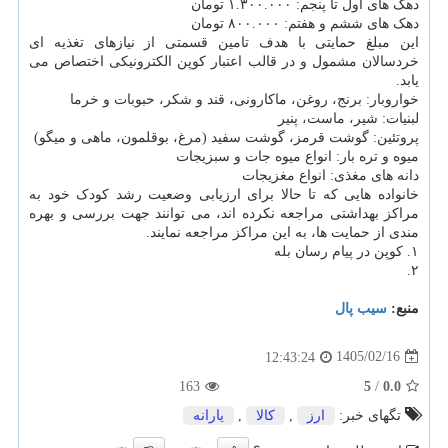
دهک های اول تا پنجم: ۱.۳۰۰.۰۰۰ تومان
دهک های ششم و هفتم: ۸۰۰.۰۰۰ تومان
این مبلغ حمایتی با هدف تامین قسمتی از نیازهای تغذیه ای
خردسالان مشمول و در قالب اعتبار کوپن الکترونیکی اختصاص می
یابد.
خواروبار: برنج، روغن، ماکارونی، قند و شکر، حبوبات و خرما
لبنیات: شیر، ماست، پنیر
پروتئین: گوشت قرمز، گوشت سفید (مرغ، بوقلمون، ماهی و میگو)
میوه و تره بار: انواع میوه جات و سبزیجات
دانه های مغذی: انواع مغزیجات
خانواده هایی که تا حالا برای ارزیابی وضعیت رشد کودک خود به
مراکز بهداشتی مراجعه نکرده اند، می توانند جهت بررسی و بهره
مندی از حمایت ها، به این مراکز مراجعه نمایند.
۱. کوپن در پیام رسان بله
۲.
منبع:
سیب پال
1405/02/16
12:43:24
163
5
/
0.0
تگهای خبر:
ارز
,
كالا
,
یارانه