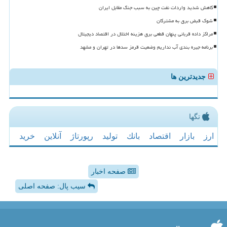
کاهش شدید واردات نفت چین به سبب جنگ مقابل ایران
شوک قبض برق به مشترکان
مراکز داده قربانی پنهان قطعی برق هزینه اختلال در اقتصاد دیجیتال
برنامه جیره بندی آب نداریم وضعیت قرمز سدها در تهران و مشهد
جدیدترین ها
تگها
ارز
بازار
اقتصاد
بانك
تولید
رپورتاژ
آنلاین
خرید
صفحه اخبار
سیب پال: صفحه اصلی