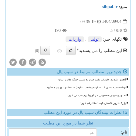
منبع:
sibpal.ir
1404/09/04
09:35:19
190
5
/
0.0
تگهای خبر:
تولید
,
واردات
این مطلب را می پسندید؟
(0)
(0)
جدیدترین مطالب مرتبط در سیب پال
کاهش شدید واردات نفت چین به سبب جنگ مقابل ایران
برنامه جیره بندی آب نداریم وضعیت قرمز سدها در تهران و مشهد
محتوای هوش مصنوعی در اروپا برچسب می خورد
بزرگ ترین کاهش قیمت طلا رقم خورد
نظرات بینندگان سیب پال در مورد این مطلب
نظر شما در مورد این مطلب
نام: