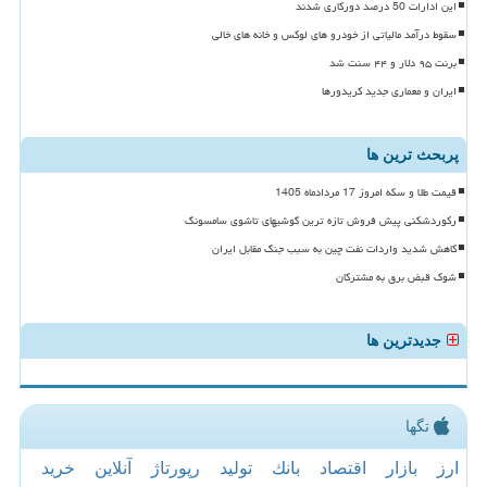
این ادارات 50 درصد دورکاری شدند
سقوط درآمد مالیاتی از خودرو های لوکس و خانه های خالی
برنت ۹۵ دلار و ۴۴ سنت شد
ایران و معماری جدید کریدورها
پربحث ترین ها
قیمت طلا و سکه امروز 17 مردادماه 1405
رکوردشکنی پیش فروش تازه ترین گوشیهای تاشوی سامسونگ
کاهش شدید واردات نفت چین به سبب جنگ مقابل ایران
شوک قبض برق به مشترکان
جدیدترین ها
تگها
ارز
بازار
اقتصاد
بانك
تولید
رپورتاژ
آنلاین
خرید