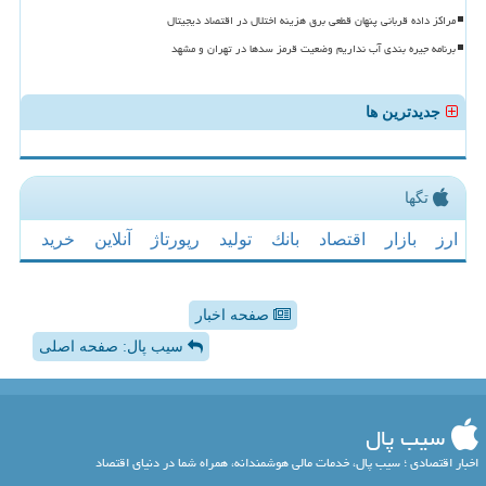
مراکز داده قربانی پنهان قطعی برق هزینه اختلال در اقتصاد دیجیتال
برنامه جیره بندی آب نداریم وضعیت قرمز سدها در تهران و مشهد
جدیدترین ها
تگها
ارز
بازار
اقتصاد
بانك
تولید
رپورتاژ
آنلاین
خرید
صفحه اخبار
سیب پال: صفحه اصلی
سیب پال
اخبار اقتصادی ؛ سیب پال، خدمات مالی هوشمندانه، همراه شما در دنیای اقتصاد