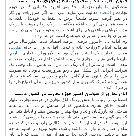
قانون تجارت باید پاسخگوی نیازهای حوزه‌ی تجارت باشد
سخنگوی سازمان تعزیرات حکومتی افزود: «کسانی که در حوزه
تجارت و
اقتصاد
فعالیت می نمایند، می دانند اگر ضروریات این کار
در نظر گرفته نشود، طبیعتاً اثرش نه فقط به خودشان بلکه به
جامعه هم برمی گردد. بااینکه ممکنست از یک زمان موقت یا در یک
مدت کوتاهی منافعی هم برای اشخاص به وجود بیاورد؛ ولی در نهایت
هم برای جامعه و هم برای خودشان لطمه خواهد بود.»
وی ادامه داد: «امروز عرصه، عرصه اقتصاد است. بطورمثال فرض
بفرمایید ادغام ۳وزارت خانه و تبدیل آنها به وزرات خانه
صنعت
،
معدن و تجارت یک اشتباه بزرگ بود. ما الان وزارت تجاری نداریم.
طبیعتاً وقتی وزارت تجاری نداریم مباحثش داخل در وزارت صنعت و
معدن است و متأثر از آن رنگ می بازد؛ به همین دلیل وقتی یک
شرایط اجرائی این شکلی هم داریم ضروریست قانونی که تصویب
می نماییم یک قانون بسیار کامل، جامع و موردی باشد که بتواند نیاز
همه آن چه که یک کشوری مثل کشور عزیزمان به آن احتیاج دارد را
برطرف کند.»
اتاق تجاری از متولیان اصلی حوزه تجارت در کشور ماست
اسفنانی در ارتباط با نقش پررنگ اتاق تجاری در عرصه تجارت اظهار
داشت: «اتاق تجاری همانطور که از اسمش بر می آید باید همه
مباحثی که بازرگانان و تجار مواجهند را پوشش بدهد و لحاظ کند. این
که می گویم همه مباحثش یعنی باید صفر تا صد را بررسی کند. فقط
این نیست که درباب این که تجار چه کالایی وارد و صادر کنند، چه
مقدار صادرات و
واردات
داشته باشند، نحوه توزیع در کشور به چه
صورت باشند. بررسی لایحه تجارت هم از اموری است که باید اتاق