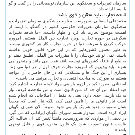
سازمان تعزیرات و سخنگوی این سازمان توضیحاتی را در گفت و گو
با ایسنا ارائه داد.
لایحه تجارت باید متقن و قوی باشد
محمدعلی اسفنانی، سرپرست معاونت پیشگیری سازمان تعزیرات و
سخنگوی سازمان تعزیرات حکومتی کشور در گفتگو با ایسنا از
اهمیت موضوع تجارت یاد کرد و اظهار داشت: «ما شاهد تغییرات
شگرفی در حوزه تجارت بویژه تجارت بین الملل هستیم. امروزه
حرکت کردن با سرعت دنیا در حوزه تجارت کار هر کشوری نیست.
به طور معمول کشورهایی که در این حوزه قانون خوبی نداشته
باشند، نمی توانند خودشان را با مقررات بین المللی تطبیق دهند. و
به طبع از قافله کشورهای توسعه یافته عقب می مانند و متضرر می
شوند. باید بپذیریم که امروزه تجارت حرف اول را در دنیا می زند.
بسیاری از این جنگ ها و مشکلاتی که در حال حاضر با آن مواجه
هستیم به صورتی به مباحث اقتصادی و تجاری مرتبط می باشد.»
اسفنانی ضمن تاکید بر لزوم بازبینی مواد لایحه تجارت، اشاره کرد:
«به اعتقاد من آن چه که متن قانون است و من ملاحظه کردم، نیاز
به یک بازبینی جدی دارد؛ یعنی نه فقط آن اصلاحاتی که انجام شده
است نیاز قانونی ما را تامین نمی کند، بلکه نیاز است که مجدداً
همان مصوبات جدید هم یک بازبینی شود. طبیعتاً الان شورای نگهبان
ایراد کرده است. امیدوار هستم شورای نگهبان ایراداتی که می گیرد
در بعضی از مواردی که ضروریست، ماهیتاً تغییر کند. ان شاالله اگر
بناست قانون تصویب شود یک قانون متقن، قوی و قابل توجهی
باشد.»