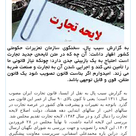
به گزارش سیب پال، سخنگوی سازمان تعزیرات حکومتی
کشور اظهار داشت: آن چه که در متن لایحه‌ی جدید تجارت
است احتیاج به یک بازبینی جدی دارد؛ چونکه نیاز قانونی ما
را تأمین نمی کند و اجرایی شدن آن به تجارت و صنعت ضربه
می زند. امیدوارم اگر بناست قانون تصویب شود یک قانون
متقن، قوی و قابل توجهی باشد.
به گزارش سیب پال به نقل از ایسنا، قانون تجارت ایران مصوب
سال ۱۳۱۱ است؛ یعنی تا کنون بالای ۹۰ سال از عمر این قانون می
گذرد. باتوجه به تغییرات و پیشرفت های کشور در عرصه تجارت در
سالهای اخیر، از سالهای ابتدایی دهه هشتاد، دولت اصلاح لایحه
تجارت را دنبال کرد و در سال ۱۳۸۴، لایحه تجارت تقدیم مجلس شد.
بررسی این لایحه ادامه داشت، تا نهایتاً مجلس در ۲۸ فروردین
۱۴۰۳، این لایحه را تصویب و جهت بررسی به شورای نگهبان ارسال
کرد. دراین باره محمدعلی اسفنانی، سرپرست معاونت پیشگیری