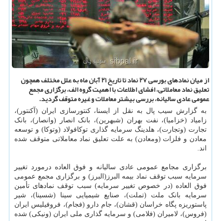
از میان نمادهای بورسی ۲۷ نماد تا تاریخ ۲۱ آبان ماه به علل مختلف همچون
تعلیق نماد معاملاتی، افشای اطلاعات با اهمیت گروه الف، برگزاری مجمع
عمومی عادی سالیانه، بررسی بیشتر معاملات و غیره متوقف گردید.
به گزارش سیب پال به نقل از ایسنا، کنتورسازی ایران (آکنتور)،
زامیاد (خزامیا)، نفت بهران (شبهرین)، بانک انصار (وانصار)، بانک
تجارت (وتجارت)، هلدینگ سرمایه گذاری توکافولاد (وتوکا) و توسعه
معادن و فلزات (ومعادن) به علت تعلیق نماد معاملاتی متوقف شده
اند.
برگزاری مجامع عمومی عادی سالیانه و فوق العاده درمورد تغییر
سرمایه سبب توقف نماد بیمه البرز(البرز) و برگزاری مجمع عمومی
فوق العاده (در خصوص تغییر سرمایه) سبب توقف نمادهای تأمین
سرمایه بانک ملت (تملت)، صنایع شیمیایی سینا (شسینا)، شیر
پاستوریزه پگاه خراسان (قشان)، جام دارو (فجام)، فروفیلیس ایران
(فروس)، لامیران (فلامی) و سرمایه گذاری ملی ایران (ونیکی) شده