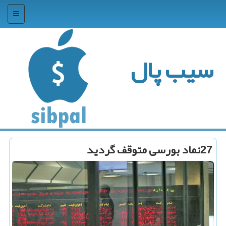
منو
سیب پال
27نماد بورسی متوقف گردید