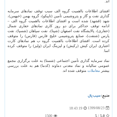
اند.
افشای اطلاعات بااهمیت گروه الف سبب توقف نمادهای سرمایه
گذاری نفت و گاز و پتروشیمی تأمین (تاپیکو)، گروه بهمن (خبهمن)،
شهد (قشهد) شده است و افشای اطلاعات بااهمیت گروه الف –
ادامه توقف حداکثر برای دو روز کاری نمادهای حفاری شمال
(حفاری)، پالایشگاه نفت اصفهان (شپنا)، نفت سپاهان (شسپا)، نفت
پارس (شنفت)، صنایع پتروشیمی خلیج فارس (فارس) را متوقف
کرده است. افشای اطلاعات بااهمیت گروه ب هم نمادهای کارت
اعتباری ایران کیش (رکیش) و لیزینگ ایران (ولیز) را متوقف کرده
اسا.
نماد سرمایه گذاری تأمین اجتماعی (شستا) به علت برگزاری مجمع
عمومی سالیانه و نماد معدنی دماوند (کدما) هم به علت بررسی
بیشتر
معاملات
متوقف شده اند.
منبع:
سیب پال
1399/08/23
18:43:19
5
5.0
1500
/