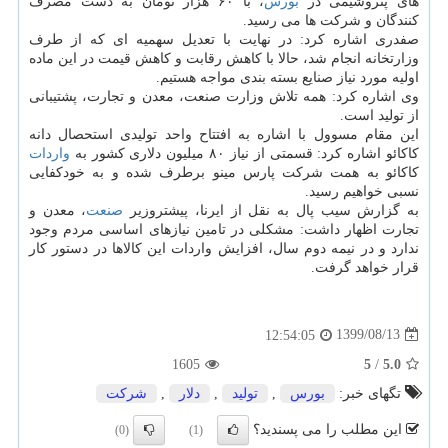
های پتروشیمی در
بورس
، با ۶۰ هزار تومان به دست مصرف
کنندگان و شرکت ها می رسید.
صفدری اشاره کرد: در نهایت با تعدیل سهمیه ای که از طرف
وزارتخانه انجام شد، حالا با کاهش رقابت و کاهش قیمت در این ماده
اولیه مورد نیاز صنایع بسته بندی مواجه هستیم.
وی اشاره کرد: همه تلاش وزارت صنعت، معدن و تجارت، پشتیبانی
از تولید است.
این مقام مسوول با اشاره به افتتاح واحد تولیدی استحصال دانه
کاکائو اشاره کرد: قسمتی از نیاز ۸۰ میلیون دلاری کشور به
واردات
کاکائو به همت شرکت پارس مینو برطرف شده و به خودکفایی
نسبی خواهیم رسید.
به گزارش سیب پال به نقل از ایرنا، پیشتروزیر
صنعت
، معدن و
تجارت اظهار داشت: مشکلی در تامین نیازهای اساسی مردم وجود
ندارد و در نیمه دوم سال، افزایش واردات این کالاها در دستور کار
قرار خواهد گرفت.
1399/08/13
12:54:05
1605
5
/
5.0
تگهای خبر:
بورس
,
تولید
,
دلار
,
شركت
این مطلب را می پسندید؟
(0)
(1)