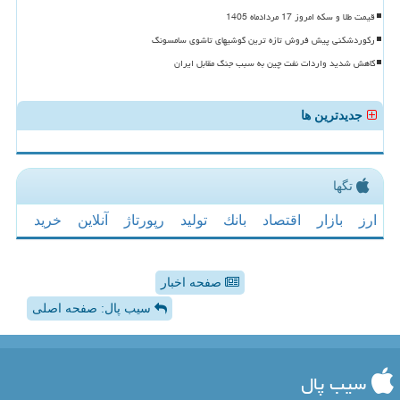
قیمت طلا و سکه امروز 17 مردادماه 1405
رکوردشکنی پیش فروش تازه ترین گوشیهای تاشوی سامسونگ
کاهش شدید واردات نفت چین به سبب جنگ مقابل ایران
جدیدترین ها
تگها
ارز
بازار
اقتصاد
بانك
تولید
رپورتاژ
آنلاین
خرید
صفحه اخبار
سیب پال: صفحه اصلی
سیب پال