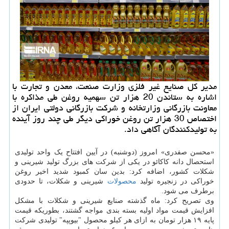
مدیر كل صنایع غیر فلزی وزارت صنعت، معدن و تجارت با
اشاره به ستاندن 20 هزار تن سهمیه روغن طی مذاكره با
معاونت بازرگانی وزارتخانه و شركت بازرگانی دولتی ایران از
اختصاص 30 هزار تن روغن خوراكی دیگر طی چند روز آینده
به تولیدكنندگان آگاهی داد.
«محسن صفدری» امروز (دوشنبه) در آیین افتتاح یک واحد تولیدی
استحصال دانه کاکائو در یکی از شرکت های بزرگ تولید شیرینی و
شکلات کشور، اضافه کرد: بدین سان کمبود شدید اخیر روغن
خوراکی در زنجیره تولید
محصولات
شیرینی و شکلات، تا حدودی
برطرف می شود.
وی تصریح کرد: ماه گذشته صنایع شیرینی و شکلات با مشکل
افزایش قیمت مواد اولیه بسته بندی مواجه گشتند، بطوریکه قیمت
پایه ۱۹ هزار تومان به ازای هر کیلو محصول "بیوپپه" تولیدی شرکت