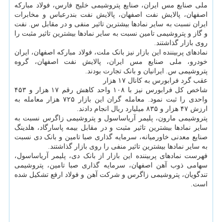
ملی صنایع مس ایران، صنایع پتروشیمی خلیج فارس، فولاد مبارکه
اصفهان، پالایش نفت اصفهان، پالایش نفت بندرعباس و مخابرات
ایران نسبت به سایر نمادها بیشترین تاثیر منفی و در مقابل س. نفت
و گاز و پتروشیمی تامین نسبت به سایر نمادها بیشترین تاثیر مثبت را
روی بازار گذاشتند.
نمادهای پربیننده این بازار نیز بانک ملت، فولاد مبارکه اصفهان، ایران
خودرو، ملی صنایع مس ایران، پالایش نفت اصفهان، گروه
پتروشیمی س. ایرانیان و بانک تجارت بودند.
عقب گرد فرابورس به کانال ۱۷ هزار
شاخص کل فرابورس نیز با ۱۰۸ واحد کاهش رقم ۱۷ هزار و ۴۵۳
واحدی را ثبت نمود. معامله گران این بازار ۷۲۵ هزار معامله به
ارزش ۴۷ هزار و ۸۳۵ میلیارد ریال انجام دادند.
پتروشیمی مارون، پلیمر آریاساسول و پتروشیمی زاگرس نسبت به
سایر نمادها بیشترین تاثیر مثبت و در مقابل بیمه پاسارگاد، هلدینگ
صنایع معدنی خاورمیانه، سرمایه گذاری صبا تامین و بانک دی نسبت
به سایر نمادها بیشترین تاثیر منفی را روی بازار گذاشتند.
فهرست نمادهای پربیننده این بازار از بانک دی، پلیمر آریاساسول،
سهامی ذوب آهن اصفهان، سرمایه گذاری صبا تامین، پتروشیمی
تندگویان، پتروشیمی زاگرس و شرکت آهن و فولاد ارفع تشکیل شده
است.