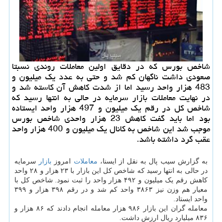
شاخص بورس كه در دقایق اولین معاملات روندی نسبتا
صعودی داشت ناگهان كم شد و حتی به عدد یك میلیون و
483 هزار واحد رسید اما از شدت كاهش آن كاسته شد و
در نهایت معاملات بازار سرمایه در حالی به انتها رسید كه
شاخص كل در رقم یك میلیون و 497 هزار واحد ایستاده
بود اما باید گفت كاهش 23 هزار واحدی شاخص بورس
موجب شد این شاخص به كانال یك میلیون و 400 هزار واحد
عقب گرد داشته باشد.
به گزارش سیب پال به نقل از ایسنا،
معاملات
امروز
بازار
سرمایه
در حالی به انتها رسید که شاخص کل این بازار با ۲۳ هزار و ۲۸ واحد
کاهش رقم یک میلیون و ۴۹۲ هزار واحد را ثبت نمود. شاخص کل با
معیار هم وزن نیز ۳۸۶۳ واحد کم شد و در رقم ۳۹۸ هزار و ۳۹۹
واحد ایستاد.
معامله گران این بازار ۹۸۶ هزار معامله انجام دادند که ۸۶ هزار و
۸۳۶ میلیارد ریال ارزش داشت.