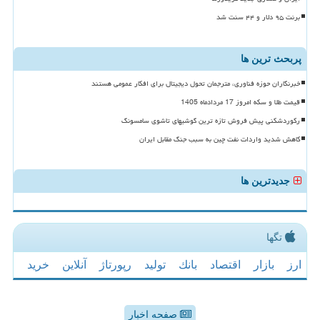
برنت ۹۵ دلار و ۴۴ سنت شد
پربحث ترین ها
خبرنگاران حوزه فناوری، مترجمان تحول دیجیتال برای افکار عمومی هستند
قیمت طلا و سکه امروز 17 مردادماه 1405
رکوردشکنی پیش فروش تازه ترین گوشیهای تاشوی سامسونگ
کاهش شدید واردات نفت چین به سبب جنگ مقابل ایران
جدیدترین ها
تگها
ارز
بازار
اقتصاد
بانك
تولید
رپورتاژ
آنلاین
خرید
صفحه اخبار