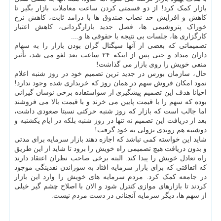
بازار کمک کرد! از دو قسمتی کردن ساعت معاملات بازار بگیر تا
کاهش و افزایش حد نصاب صندوق ها با درامد ثابت، کاهش نرخ
خوراک پتروشیمی ها، فصل جدید بازارگردانی، کاهش اعتبار
کارگزاری ها، جلسات بی نتیجه با حقوقی ها و....
تصمیماتی که بعضی از آنها سیگنال گران بودن بازار را به سهام
داران میداد و حتی پس از اینکه ۲۴ ساعت بعد لغو می شد، تأثیر
منفی خویش را روی بازار می گذاشت!
حال، سازمان بورس در جدید ترین تصمیم خود در روز شنبه اعلام
نمود امکان فروش سهم در همان روز که خریداری شده وجود ندارد!
احیانا هدف این تصمیم پیشگیری از سواستفاده برخی نوسان گیرانی
بوده که سهم را با قیمت پایین می خرند و با قیمت بالا می فروشند
اما جالب است که بازار که روز شنبه حرکتی نسبتا صعودی داشت،
بعد از دریافت این تصمیم نه تنها در روز شنبه بلکه در ایام یکشنبه و
دوشنبه هم روندی نزولی به خود گرفت!
شاید این خواسته کمی نباشد که اجازه دهند بازار سرمایه برای مدتی
و بدون دریافت هیچ تصمیمی راه خویش را برود تا شاید از این طریق
راه تعادل خویش را پیدا کند. البته برخی صاحب نظران اعتقاد دارند
که اتفاقتی که برای بازار سرمایه افتاد به سوزاندن نقدینگی موجود
در جامعه کمک کرد. مردم سرمایه های خویش را وارد این بازار
کردند تا بازارهای موازی کنترل شود و الان با اصلاح چشم گیر خیلی
از سهم ها، دیگر سرمایه آنچنانی در دست مردم نیست.