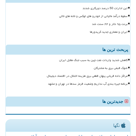
این ادارات 50 درصد دورکاری شدند
سقوط درآمد مالیاتی از خودرو های لوکس و خانه های خالی
برنت ۹۵ دلار و ۴۴ سنت شد
ایران و معماری جدید کریدورها
پربحث ترین ها
کاهش شدید واردات نفت چین به سبب جنگ مقابل ایران
شوک قبض برق به مشترکان
مراکز داده قربانی پنهان قطعی برق هزینه اختلال در اقتصاد دیجیتال
برنامه جیره بندی آب نداریم وضعیت قرمز سدها در تهران و مشهد
جدیدترین ها
تگها