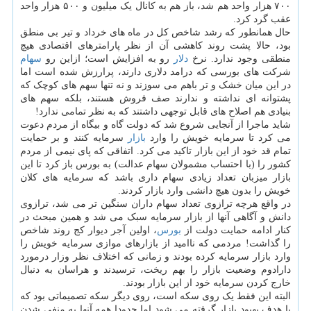
۷۰۰ هزار واحد هم شد، باز هم به کانال یک میلیون و ۵۰۰ هزار واحد
عقب گرد کرد.
حال همانطور که رشد شاخص کل در ماه های خرداد و تیر بی منطق
بود، حالا پشت روند کاهشی آن از نظر پارامترهای اقتصادی هیچ
منطقی وجود ندارد. نرخ
دلار
رو به افزایش است؛ ازاین رو
سهام
شرکت های بورسی که درامد دلاری دارند، پرارزش شده است اما
در این میان خشک و تر باهم می سوزند و نه تنها سهم های کوچک که
پشتوانه ای نداشته و ندارند صف فروش هستند، بلکه سهم های
بنیادی هم اصلاح های قابل توجهی داشتند که به نظر تمامی ندارد!
شاید ماجرا از آنجایی شروع شد که دولت گاه و بیگاه از مردم دعوت
می کرد تا سرمایه خویش را وارد
بازار
سرمایه کنند و بر حمایت
تمام قد خود از این بازار تاکید می کرد. اتفاقی که پای نیمی از مردم
کشور را (با احتساب مشمولان سهام عدالت) به بورس باز کرد تا این
بازار میزبان تعداد زیادی سهام داری باشد که سرمایه های کلان
خویش را بدون هیچ دانشی وارد بازار کردند.
در واقع هرچه ترازوی تعداد سهام داران سنگین تر می شد، ترازوی
دانش و آگاهی آنها از بازار سرمایه سبک می شد و همین مبحث در
کنار ادامه حمایت دولت از
بورس
، اولین آجر دیوار کج روند شاخص
را گذاشت! مردمی که ناامید از بازارهای موازی سرمایه خویش را
وارد بازار سرمایه کرده بودند و زمانی که اختلاف نظر وزار درمورد
دارادوم وضعیت بازار را بهم ریخت، ترسیدند و هراسان به دنبال
خارج کردن سرمایه خود از این بازار بودند.
البته این فقط یک روی سکه است، روی دیگر سکه تصمیماتی بود که
با هدف بهبود بازار گرفته می شود اما حدودا همه آنها به منفی شدن