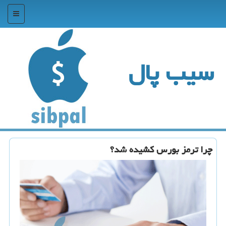
منو
سیب پال
چرا ترمز بورس كشیده شد؟