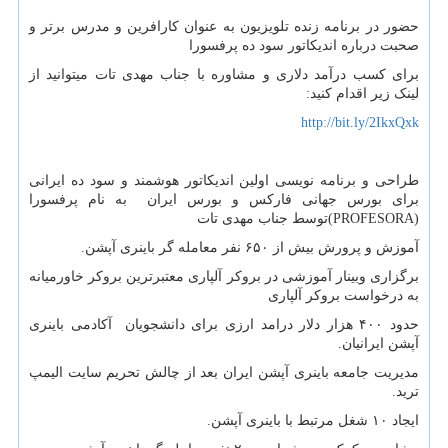
حضور در برنامه زنده تلویزیون به عنوان کارافرین و مدرس برتر و
صحبت درباره اندیکاتور سود ده پرفسورا
برای کسب درآمد دلاری و مشاوره با جناب مهدی تات میتوانید از
لینک زیر اقدام کنید:
http://bit.ly/2IkxQxk
طراحی و برنامه نویسی اولین اندیکاتور هوشمند و سود ده ایرانی
برای بورس جهانی فارکس و بورس ایران به نام پرفسورا
(PROFESORA)توسط جناب مهدی تات
آموزش و پرورش بیش از ۶۵۰ نفر معامله گر باینری آپشن.
برگزاری وبینار آموزشی در بروکر آلپاری معتبرترین بروکر خاورمیانه
به درخواست بروکر آلپاری
حدود ۴۰۰ هزار دلار درامد ارزی برای دانشجویان آکادمی باینری
آپشن ایرانیان.
مدیریت جامعه باینری آپشن ایران بعد از چالش تحریم سایت الیمپ
ترید.
ایجاد ۱۰ شغل مرتبط با باینری آپشن.