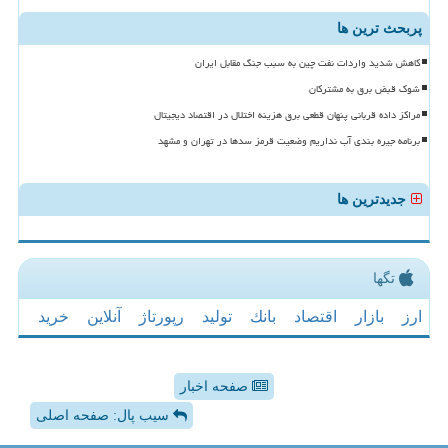
پربحث ترین ها
کاهش شدید واردات نفت چین به سبب جنگ مقابل ایران
شوک قبض برق به مشترکان
مراکز داده قربانی پنهان قطعی برق هزینه اختلال در اقتصاد دیجیتال
برنامه جیره بندی آب نداریم وضعیت قرمز سدها در تهران و مشهد
جدیدترین ها
تگها
ارز
بازار
اقتصاد
بانك
تولید
رپورتاژ
آنلاین
خرید
صفحه اخبار
سیب پال: صفحه اصلی