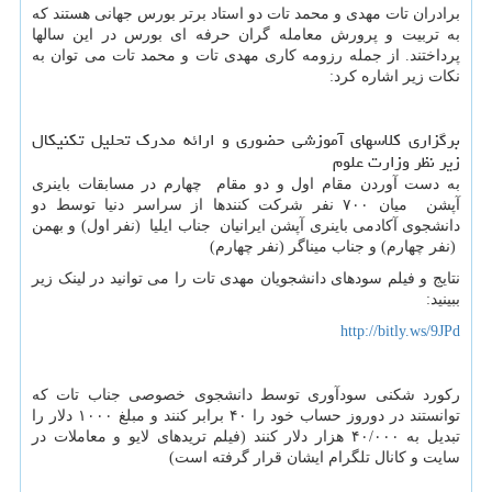
برادران تات مهدی و محمد تات دو استاد برتر بورس جهانی هستند که
به تربیت و پرورش معامله گران حرفه ای بورس در این سالها
پرداختند. از جمله رزومه کاری مهدی تات و محمد تات می توان به
نکات زیر اشاره کرد:
برگزاری کلاسهای آموزشی حضوری و ارائه مدرک تحلیل تکنیکال
زیر نظر وزارت علوم
به دست آوردن مقام اول و دو مقام چهارم در مسابقات باینری
آپشن میان ۷۰۰ نفر شرکت کنندها از سراسر دنیا توسط دو
دانشجوی آکادمی باینری آپشن ایرانیان جناب ایلیا (نفر اول) و بهمن
(نفر چهارم) و جناب میناگر (نفر چهارم)
نتایج و فیلم سودهای دانشجویان مهدی تات را می توانید در لینک زیر
ببینید:
http://bitly.ws/9JPd
رکورد شکنی سودآوری توسط دانشجوی خصوصی جناب تات که
توانستند در دوروز حساب خود را ۴۰ برابر کنند و مبلغ ۱۰۰۰ دلار را
تبدیل به ۴۰/۰۰۰ هزار دلار کنند (فیلم تریدهای لایو و معاملات در
سایت و کانال تلگرام ایشان قرار گرفته است)