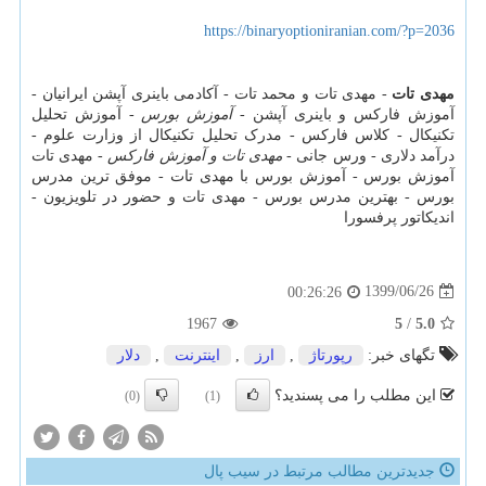
https://binaryoptioniranian.com/?p=2036
مهدی تات
- مهدی تات و محمد تات - آکادمی باینری آپشن ایرانیان -
آموزش فارکس و باینری آپشن -
آموزش بورس
- آموزش تحلیل
تکنیکال - کلاس فارکس - مدرک تحلیل تکنیکال از وزارت علوم -
درآمد دلاری - ورس جانی -
مهدی تات و آموزش فارکس
- مهدی تات
آموزش بورس - آموزش بورس با مهدی تات - موفق ترین مدرس
بورس - بهترین مدرس بورس - مهدی تات و حضور در تلویزیون -
اندیکاتور پرفسورا
1399/06/26
00:26:26
1967
5
/
5.0
تگهای خبر:
رپورتاژ
,
ارز
,
اینترنت
,
دلار
این مطلب را می پسندید؟
(0)
(1)
جدیدترین مطالب مرتبط در سیب پال