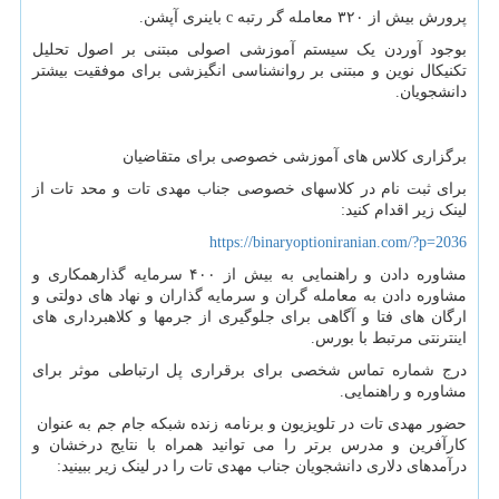
پرورش بیش از ۳۲۰ معامله گر رتبه c باینری آپشن.
بوجود آوردن یک سیستم آموزشی اصولی مبتنی بر اصول تحلیل
تکنیکال نوین و مبتنی بر روانشناسی انگیزشی برای موفقیت بیشتر
دانشجویان.
برگزاری کلاس های آموزشی خصوصی برای متقاضیان
برای ثبت نام در کلاسهای خصوصی جناب مهدی تات و محد تات از
لینک زیر اقدام کنید:
https://binaryoptioniranian.com/?p=2036
مشاوره دادن و راهنمایی به بیش از ۴۰۰ سرمایه گذارهمکاری و
مشاوره دادن به معامله گران و سرمایه گذاران و نهاد های دولتی و
ارگان های فتا و آگاهی برای جلوگیری از جرمها و کلاهبرداری های
اینترنتی مرتبط با بورس.
درج شماره تماس شخصی برای برقراری پل ارتباطی موثر برای
مشاوره و راهنمایی.
حضور مهدی تات در تلویزیون و برنامه زنده شبکه جام جم به عنوان
کارآفرین و مدرس برتر را می توانید همراه با نتایج درخشان و
درآمدهای دلاری دانشجویان جناب مهدی تات را در لینک زیر ببینید: