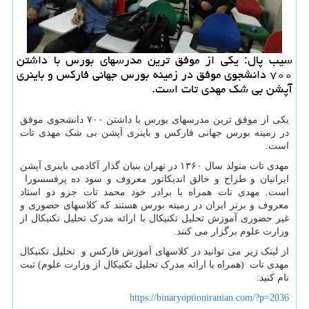
سیب پال: یكی از موفق ترین مدرسهای بورس با داشتن
۷۰۰ دانشجوی موفق در زمینه بورس جهانی فاركس و باینری
آپشن بی شك مهدی تات است.
یکی از موفق ترین مدرسهای بورس با داشتن ۷۰۰ دانشجوی موفق
در زمینه بورس جهانی فارکس و باینری آپشن بی شک مهدی تات
است.
مهدی تات متولد سال ۱۳۶۰ در تهران بنیان گذار آکادمی باینری آپشن
ایرانیان و طراح و خالق اندیکاتور معروف و سود ده پرفسسورا
است. مهدی تات همراه با برادر خود محمد تات جزو دو استاد
معروف و برتر ایران در زمینه بورس هستند که کلاسهای حضوری و
غیر حضوری آموزش تحلیل تکنیکال با ارائه مدرک تحلیل تکنیکال از
وزارت علوم برگزار می کنند.
از لینک زیر می توانید در کلاسهای آموزش فارکس و تحلیل تکنیکال
مهدی تات (همراه با ارائه مدرک تحلیل تکنیکال از وزارت علوم) ثبت
نام کنید:
https://binaryoptioniranian.com/?p=2036