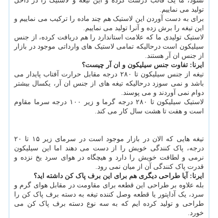
نشود، ما یک قالب درست کرده و این تیغه و لاستیک را در داخل
تولید می نماییم.
برای به دست آوردن این لاستیک هم چند ماده را ترکیب می نماییم و
این تیغه را برش زده و آنرا تولید می نماییم.
لاستیک تولیدی ما که علامت استاندارد را هم دریافت کرده، از جنس
سیلیکون است درحالیکه تمامی لاستیک های وارداتی موجود در بازار
از جنس ان آر هستند.
ایرنا: تفاوت جنس سیلیکون و ان آر چیست؟
تیغه از جنس سیلیکون تا ۲۸۰ درجه مقابل حرارت آفتاب پایدار می
باشد و نمی سوزد درحالیکه تیغه های از جنس ان آر، یکسال بیشتر
دوام نمی آوردند و می پوسند.
لاستیک سیلیکون تا ۲۸۰ درجه گرما و زیر ۱۰۰ درجه سرما مقاوم
است و هفت تا هشت سال کار می کند.
تیغه هایی که الان در بازار موجود است در سرمای زیر ۱۵ تا ۲۰
درجه، پاک کنندگی خویش را از دست می دهند اما این سیلیکون
نرمی و لطافت خویش را دارد و هیچگاه در هوای سرد یخ نزده و
قدرت پاک کنندگی آن از میان نمی رود.
ایرنا: آیا طراحی دیگری هم برای این برف پاک کن داشته اید؟
بله علاوه بر طراحی این قطعه برای مقاومت در مقابل هوای گرم و
سرد، یک آداپتور یا قطعه وصل کننده تیغه به دسته برف پاک کن را
طراحی و تولید کرده ایم که به سه نوع دسته برف پاک کن می
خورد.