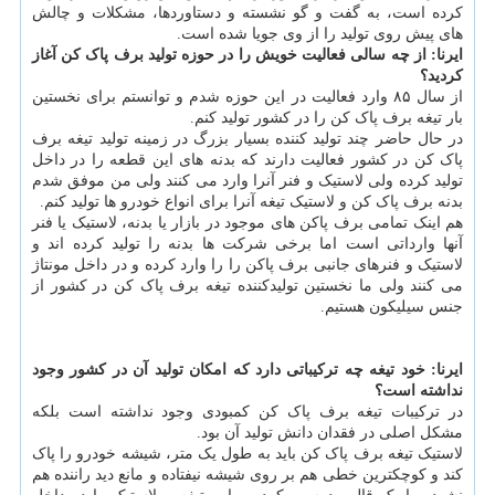
کرده است، به گفت و گو نشسته و دستاوردها، مشکلات و چالش
های پیش روی تولید را از وی جویا شده است.
ایرنا: از چه سالی فعالیت خویش را در حوزه تولید برف پاک کن آغاز
کردید؟
از سال ۸۵ وارد فعالیت در این حوزه شدم و توانستم برای نخستین
بار تیغه برف پاک کن را در کشور تولید کنم.
در حال حاضر چند تولید کننده بسیار بزرگ در زمینه تولید تیغه برف
پاک کن در کشور فعالیت دارند که بدنه های این قطعه را در داخل
تولید کرده ولی لاستیک و فنر آنرا وارد می کنند ولی من موفق شدم
بدنه برف پاک کن و لاستیک تیغه آنرا برای انواع خودرو ها تولید کنم.
هم اینک تمامی برف پاکن های موجود در بازار یا بدنه، لاستیک یا فنر
آنها وارداتی است اما برخی شرکت ها بدنه را تولید کرده اند و
لاستیک و فنرهای جانبی برف پاکن را را وارد کرده و در داخل مونتاژ
می کنند ولی ما نخستین تولیدکننده تیغه برف پاک کن در کشور از
جنس سیلیکون هستیم.
ایرنا: خود تیغه چه ترکیباتی دارد که امکان تولید آن در کشور وجود
نداشته است؟
در ترکیبات تیغه برف پاک کن کمبودی وجود نداشته است بلکه
مشکل اصلی در فقدان دانش تولید آن بود.
لاستیک تیغه برف پاک کن باید به طول یک متر، شیشه خودرو را پاک
کند و کوچکترین خطی هم بر روی شیشه نیفتاده و مانع دید راننده هم