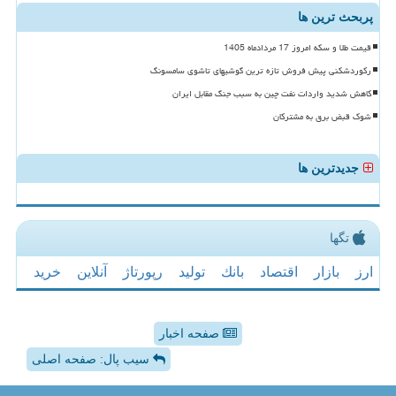
پربحث ترین ها
قیمت طلا و سکه امروز 17 مردادماه 1405
رکوردشکنی پیش فروش تازه ترین گوشیهای تاشوی سامسونگ
کاهش شدید واردات نفت چین به سبب جنگ مقابل ایران
شوک قبض برق به مشترکان
جدیدترین ها
تگها
ارز
بازار
اقتصاد
بانك
تولید
رپورتاژ
آنلاین
خرید
صفحه اخبار
سیب پال: صفحه اصلی