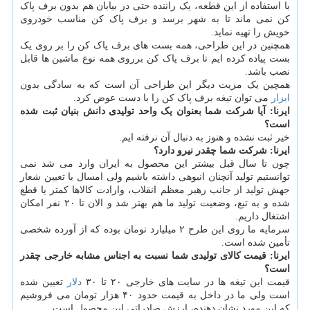
با استفاده از این قطعه، یک راننده حتی در بیابان هم بدون برف پاک
کن نمی ماند تا به شهر برسد و برف پاک کن مناسب خودروی
خویش را تهیه نماید.
همچنین در این طراحی، همه بست های برف پاک کن را بر روی یک
بست پیاده کرده ایم تا برف پاک کن برروی همه نوع ماشین ها قابل
نصب باشد.
همچین یک مزیت دیگر این طراحی آن است که به سادگی بدون
ابزار
می توان تیغه برف پاک کن را با دست عوض کرد.
ایرنا: آیا شرکت شما بعنوان یک واحد تولیدی دانش بنیان ثبت شده
است؟
خیر ثبت نشده و هنوز به دنبال آن نرفته ایم.
ایرنا: شرکت شما چقدر نیرو دارد؟
چون تا سال قبل بیشتر این محصول به ایران وارد می شد نمی
توانستیم تولید آنچنان انبوهی داشته باشیم ولی امسال با تعیین شعار
جهش تولید از جانب رهبر معظم انقلاب، وارادت کالاها کمتر یا قطع
شده و به تبع، وضعیت تولید ما هم بهتر شد و الان تا ۲۰ نفر امکان
اشتغال داریم.
سرمایه ما روی این طرح ۲ میلیارد تومان بوده که از آورده شخصی
تأمین شده است.
ایرنا: قیمت کالای تولیدی شما نسبت به اجناس مشابه خارجی چقدر
است؟
قیمت این تیغه ها در سایت های خارجی ۲۰ تا ۳۰
دلار
تعیین شده
است ولی ما در داخل به قیمت حدود ۴۰ هزار تومان می فروشیم
که این مورد نشان دهنده، ارزش صادراتی این محصول است.