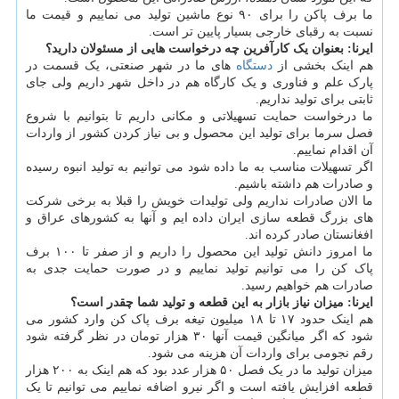
ما برف پاکن را برای ۹۰ نوع ماشین تولید می نماییم و قیمت ما
نسبت به رقبای خارجی بسیار پایین تر است.
ایرنا: بعنوان یک کارآفرین چه درخواست هایی از مسئولان دارید؟
هم اینک بخشی از
دستگاه
های ما در شهر صنعتی، یک قسمت در
پارک علم و فناوری و یک کارگاه هم در داخل شهر داریم ولی جای
ثابتی برای تولید نداریم.
ما درخواست حمایت تسهیلاتی و مکانی داریم تا بتوانیم با شروع
فصل سرما برای تولید این محصول و بی نیاز کردن کشور از واردات
آن اقدام نماییم.
اگر تسهیلات مناسب به ما داده شود می توانیم به تولید انبوه رسیده
و صادرات هم داشته باشیم.
ما الان صادرات نداریم ولی تولیدات خویش را قبلا به برخی شرکت
های بزرگ قطعه سازی ایران داده ایم و آنها به کشورهای عراق و
افغانستان صادر کرده اند.
ما امروز دانش تولید این محصول را داریم و از صفر تا ۱۰۰ برف
پاک کن را می توانیم تولید نماییم و در صورت حمایت جدی به
صادرات هم خواهیم رسید.
ایرنا: میزان نیاز بازار به این قطعه و تولید شما چقدر است؟
هم اینک حدود ۱۷ تا ۱۸ میلیون تیغه برف پاک کن وارد کشور می
شود که اگر میانگین قیمت آنها ۳۰ هزار تومان در نظر گرفته شود
رقم نجومی برای واردات آن هزینه می شود.
میزان تولید ما در یک فصل ۵۰ هزار عدد بود که هم اینک به ۲۰۰ هزار
قطعه افزایش یافته است و اگر نیرو اضافه نماییم می توانیم تا یک