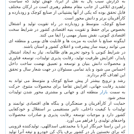
به گزارش سیب پال به نقل از ایرنا، جهش تولید که سیاست
راهبردی ابلاغی از جانب مقام معظم رهبری است در ارکان مختلف
قابل تحقق بوده که یکی از آنها پشتیبانی از صنایع کوچک و زودبازده و
کارآفرینان برتر و دانش محور است.
صنایع کوچک، متوسط و زودبازده در راه تقویت تولید و اشتغال
بخصوص برای حفظ و تقویت بنیه اقتصادی کشور در شرایط سخت
اقتصادی کنونی، نقش بسیار مهمی را ایفا می کنند.
اینگونه صنایع با عنایت به مزیت ها و قابلیت های بومی و منطقه ای
می توانند زمینه ساز پیشرفت و اعتلای کشور و استان باشند.
در شرایط کنونی با وجود تحریم های ظالمانه، نیاز به ایجاد اشتغال
پایدار، افزایش ظرفیت تولید، رقابت پذیری تولیدات، توسعه فناوری
و محصولات دانش بنیان و توسعه و تعمیق نهضت ساخت داخل
احساس می شود و باید تمامی مسئولان در جهت شعار سال و تحقق
این اهداف گام بردارند.
رشد و ترویج بیشتر از پیش صنایع کوچک و متوسط می تواند به
تشدید رقابت جهانی، افزایش تقاضا برای محصولات متنوع، حرکت
به سمت
بازار
منطقه ای و جهانی و مشتری محور شدن تولیدات
منجر شود.
حمایت از کارآفرینان و صنعتگران و بنگاه های اقتصادی توانمند و
تولیدات با کیفیت داخلی، تاثیر مستقیمی بر استقلال و خودکفایی
کشور دارد و موجبات توسعه رقابت پذیری و صادرات محصولات
واحدهای تولیدی را فراهم می آورد.
در این راستا خبرنگار ایرنا با محمدتقی اسداللهی، تولیدکننده قزوینی
که برای نخستین بار در کشور برف پاک کن خودرو و تیغه آنرا تولید