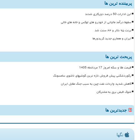
پربیننده ترین ها
این ادارات 50 درصد دورکاری شدند
سقوط درآمد مالیاتی از خودرو های لوکس و خانه های خالی
برنت ۹۵ دلار و ۴۴ سنت شد
ایران و معماری جدید کریدورها
پربحث ترین ها
قیمت طلا و سکه امروز 17 مردادماه 1405
رکوردشکنی پیش فروش تازه ترین گوشیهای تاشوی سامسونگ
کاهش شدید واردات نفت چین به سبب جنگ مقابل ایران
شوک قبض برق به مشترکان
جدیدترین ها
تگها