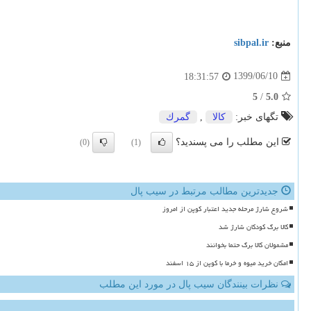
منبع:
sibpal.ir
1399/06/10
18:31:57
5
/
5.0
تگهای خبر:
كالا
,
گمرك
این مطلب را می پسندید؟
(0)
(1)
جدیدترین مطالب مرتبط در سیب پال
شروع شارژ مرحله جدید اعتبار کوپن از امروز
کالا برگ کودکان شارژ شد
مشمولان کالا برگ حتما بخوانند
امکان خرید میوه و خرما با کوپن از ۱۵ اسفند
نظرات بینندگان سیب پال در مورد این مطلب