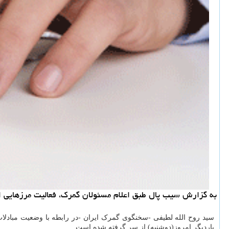
به گزارش سیب پال طبق اعلام مسئولان گمرك، فعالیت مرزهایی از
سید روح الله لطیفی -سخنگوی گمرک ایران -در رابطه با وضعیت مبادلات 
باردیگر امروز(دوشنبه) از سر گرفته شده است.