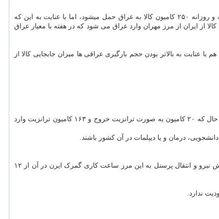
طبق توضیح وی، فعالیت مرز مهران پس از تعطیلی یکشنبه از امروز در روال عادی قرار دارد و از چندی قبل از دو به چهار روز در هفته افزایش یافته و روزانه ۲۵۰ کامیون کالا به عراق حمل میشود، اما با عنایت به این که
 های عراقی جابجا می کنند از استاندارد ما برای هر کامیون بیشتر است می توان اظهار داشت که روزانه حدود ۳۲۰ تا ۳۳۰ کامیون کالا از ایران از مرز مهران وارد عراق می شود که در هفته با معیار عراق
 انجام می شود، سقف جابجایی ۵۰۰ کامیون است که البته در این رابطه هم با عنایت به بالاتر بودن حجم بارگیری عراقی ها میزان جابجایی کالا از
طبق توضیح سخنگوی گمرک ایران در مرز ترکیه هم در روز گذشته در مرز بازرگان حدود ۱۵۶ کامیون خروجی و ۲۱۳ کامیون ورودی داشته ایم. در عین حال که ۲۰ کامیون به صورت ترانزیت خروج و ۱۶۳ کامیون ترانزیت وارد
نشجویی، درمان و یا دیپلمات در آن کشور باشند.
در عین حال که در مرز ماهیرود زیر ساخت ها همچون آب آشامیدنی، برق و زیر ساخت های جاده ای وضعیت متناسب تری پیدا کرده و در صورت افزایش نیرو و انتقال پرسنل به این مرز ساعت کاری گمرک ایرن در آن از ۱۲
دیت ندارد.