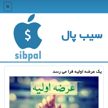
منو
سیب پال
یك عرضه اولیه فرا می رسد