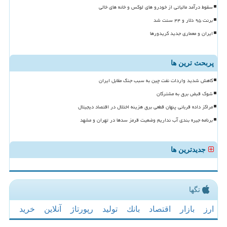
سقوط درآمد مالیاتی از خودرو های لوکس و خانه های خالی
برنت ۹۵ دلار و ۴۴ سنت شد
ایران و معماری جدید کریدورها
پربحث ترین ها
کاهش شدید واردات نفت چین به سبب جنگ مقابل ایران
شوک قبض برق به مشترکان
مراکز داده قربانی پنهان قطعی برق هزینه اختلال در اقتصاد دیجیتال
برنامه جیره بندی آب نداریم وضعیت قرمز سدها در تهران و مشهد
جدیدترین ها
تگها
ارز
بازار
اقتصاد
بانك
تولید
رپورتاژ
آنلاین
خرید