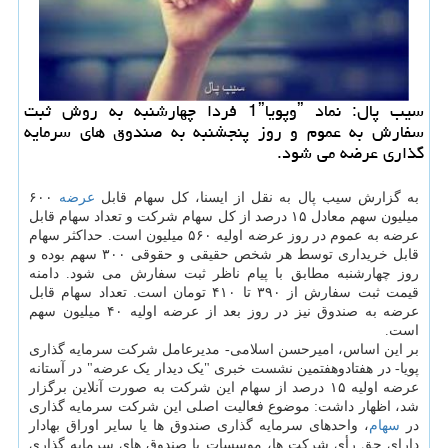
سیب پال: نماد ˮوپویا1ˮ فردا چهارشنبه به روش ثبت
سفارش به عموم و روز پنجشنبه به صندوق های سرمایه
گذاری عرضه می شود.
به گزارش سیب پال به نقل از ایسنا، کل سهام قابل
عرضه
۶۰۰
میلیون سهم معادل ۱۵ درصد از کل سهام شرکت و تعداد سهام قابل
عرضه به عموم در روز عرضه اولیه ۵۶۰ میلیون است. حداکثر سهام
قابل خریداری توسط هر شخص حقیقی و حقوقی ۳۰۰ سهم بوده و
روز چهارشنبه مطابق با پیام ناظر ثبت سفارش می شود. دامنه
قیمت ثبت سفارش از ۳۹۰ تا ۴۱۰ تومان است. تعداد سهام قابل
عرضه به صندوق نیز در روز بعد از عرضه اولیه ۴۰ میلیون سهم
است.
بر این اساس، امیرحسن اسلامی- مدیرعامل شرکت سرمایه گذاری
پویا- در هفتادوهفتمین نشست خبری "یک دیدار یک عرضه" در آستانه
عرضه اولیه ۱۵ درصد از سهام این شرکت به صورت آنلاین برگزار
شد، اظهار داشت: موضوع فعالیت اصلی این شرکت سرمایه گذاری
در
سهام
، واحدهای سرمایه گذاری صندوق ها یا ‏سایر اوراق بهادار
دارای حق رأی شرکت ها، موسسات یا صندوق های سرمایه گذاری