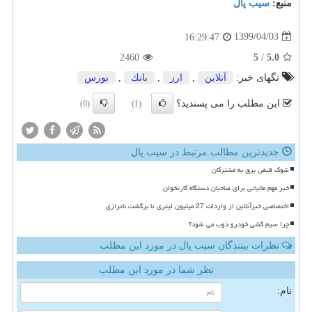
منبع:
سیب پال
1399/04/03
16:29:47
2460
5
/
5.0
تگهای خبر:
آنلاین
,
ارز
,
بانك
,
بورس
این مطلب را می پسندید؟
(0)
(1)
جدیدترین مطالب مرتبط در سیب پال
شوک قبض برق به مشترکان
خبر مهم مالیاتی برای صاحبان دستگاه کارتخوان
اختصاصی خبرآنلاین از واردات 27 میلیون لیتری تا برگشت ناترازی
چرا سیم کشی خودرو ذوب می شود؟
نظرات بینندگان سیب پال در مورد این مطلب
نظر شما در مورد این مطلب
نام: