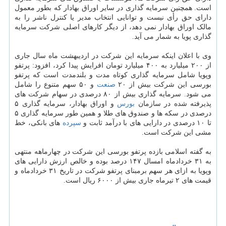
است. ‏همچنین سرمایه گذاری در سایر اوراق بهادار که بطور معمول
دارای حق رأی نیست و توانایی انتخاب مدیر یا کنترل ناشر را به
‏مالک اوراق بهادار نمی دهد، از دیگر کارهای اصلی شرکت سرمایه
گذاری پویا به شمار می آید. ‏
وی با اعلان اینکه سرمایه این شرکت در اردیبهشت ماه سال جاری
از ۲۰۰ میلیارد به ۴۰۰ میلیارد تومان افرایش پیدا کرد، افزود: پرتفو
وپویا شامل سرمایه گذاری کوتاه مدت و بلندمدت است که پرتفو
بورسی این شرکت بیش از ۲۰
صنعت
و ۵۰ سهم متنوع را شامل
می شود. سرمایه گذاری بیش از ۸۰ درصدی در سهام شرکت های
پذیرفته شده در سازمان
بورس
و اوراق بهادار، سرمایه گذاری ۵
درصدی در سکه ها و صندوق های طلا و همین طور سرمایه گذاری ۵
تا ۱۰ درصدی در دارایی های با درآمد ثابت و
سپرده
های بانکی، خط
مشی این شرکت است.
به گفته اسلامی بازده پرتفو بورسی این شرکت در چهارماهه منتهی
به ۳۱ خردادماه امسال ۱۴۷ درصد بوده و خالص ارزش دارایی های
وپویا به ازای هر سهم برمبنای پرتفو شرکت در تاریخ ۳۱ خردادماه و
قیمت های ۲ تیرماه جاری بیش از ۶۰۰۰ ریال است.