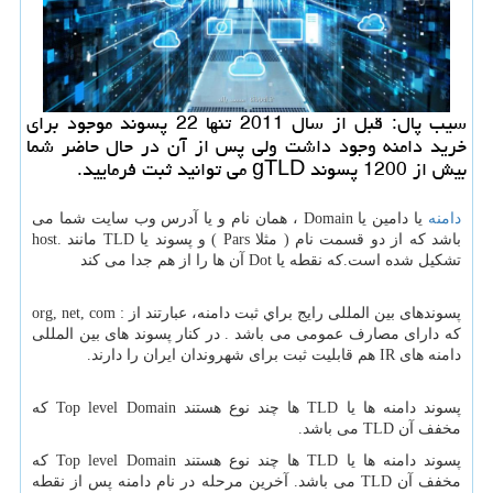
سیب پال: قبل از سال 2011 تنها 22 پسوند موجود برای
خرید دامنه وجود داشت ولی پس از آن در حال حاضر شما
بیش از 1200 پسوند gTLD می توانید ثبت فرمایید.
دامنه
يا دامين یا
Domain
، همان نام و یا آدرس وب سایت شما می
باشد که از دو قسمت نام ( مثلا
Pars
) و پسوند یا
TLD
مانند .
host
تشکیل شده است.که نقطه یا
Dot
آن ها را از هم جدا می کند
پسوندهای بین المللی رایج براي ثبت دامنه، عبارتند از :
org, net, com
که دارای مصارف عمومی می باشد . در کنار پسوند های بین المللی
دامنه های
IR
هم قابلیت ثبت برای شهروندان ایران را دارند.
پسوند دامنه ها یا
TLD
ها چند نوع هستند
Top level Domain
که
مخفف آن
TLD
می باشد.
پسوند دامنه ها یا
TLD
ها چند نوع هستند
Top level Domain
که
مخفف آن
TLD
می باشد. آخرین مرحله در نام دامنه پس از نقطه