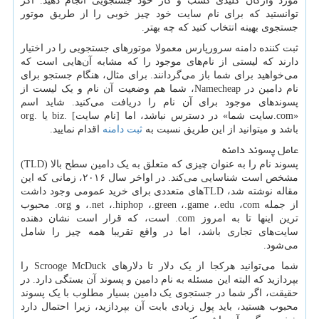
مورد واژگان کلیدی کسب و کار خود جستجویی انجام دهید. اگر
توانستید که برای نام سایت خود چیز خوبی را از طریق موتور
جستجوی بهینه انتخاب کنید که چه بهتر.
ثبت کننده‌ دامنه سرورپارس معمولا موتورهای جستجویی را در اختیار
دارند که لیستی از نام‌های موجود را که مشابه آن‌هایی است که
می‌خواهید برای شما باز می‌گردانند. برای مثال، هنگام جستجو برای
نام دامین در
Namecheap
، شما هم وضعیت آن نام و یک لیست از
پسوندهای موجود برای آن نام را دریافت می‌کنید. شاید اسم
«
com
.سایت شما» در دسترس نباشد، اما [نام سایت] .
biz
یا .
org
باشد و میتوانید از این طریق نسبت به
ثبت دامنه
اقدام نمایید.
عامل پسوند دامنه
پسوند نام را به عنوان چیزی که متعلق به یک دامین سطح بالا (
TLD
)
مشخص است شناسایی می‌کند. در اواخر سال ۲۰۱۶، زمانی که این
مقاله نوشته شد،
TLD
های متعددی برای خرید عمومی‌ وجود داشت
از جمله
com
،
.edu
،
.game
،
.green
،
.hiphop
،
.net
، و
org
. محبوب
ترین اینها تا به امروز
com
. است، که قرار است نشان دهنده
سایت‌های تجاری باشد، اما در واقع تقریبا همه چیز را شامل
می‌شود.
شما می‌توانید هرکجا از یک دلار تا دلارهای
Scrooge McDuck
را
بپردازید که البته این مسئله به نام دامین و پسوند آن بستگی دارد. در
حقیقت، اگر شما در جستجوی یک دامین بسیار مطلوب با یک پسوند
محبوب هستید، باید پول زیادی بابت آن بپردازید، زیرا احتمال دارد