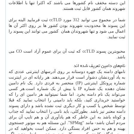
این دسته مخفف نام کشورها می باشند که اکثرا تنها با اطلاعات
شهروند همان کشور قابل ثبت هستند.
شما در مجموع می توانید 312 مورد
ccTLD
ثبت فرمایید البته برای
این پسوند ها محدودیت شهروند بودن کشور ها بر روی اکثر آن ها
اعمال می شود و تنها شهروندان همان کشور می توانند این پسوند را
ثبت نمایند.
محبوبترین پسوند
ccTLD
که ثبت آن برای عموم آزاد است
CO
می
باشد.
نام‌های دامین تعریف شده اند
نامهای دامنه یک چهره دوستانه بر روی آدرسهای اینترنتی عددی که
به یاد آوردنشان دشوار است قرار می‌دهند. هر رایانه ای در اینترنت
شماره پروتکل اینترنتی (
IP
) منحصر به فردی دارد. یک نام دامین
نشان دهنده یک شماره
IP
یا بیش از یک شماره است.هر کسی
می‌تواند یک نام دامنه بخرد. اما شما نمیتوانید هر دامین ای را که
خواستید خریداری کنید، بلکه باید دامینی را انتخاب نمایید که قبلا
توسط شخص یا کسب و کار دیگری ثبت نشده باشد و دارای پسوند
دامنه معتبر نیز باشد. بطورکلی، باید نامی ‌را انتخاب نمایید که جذاب
و کوتاه باشد به این خاطر که هم یادآوری آن و هم تایپ آن برای
مردم آسان باشد- مانند “
SPMag
”. این مسئله هم به موتور جستجوی
بهینه و هم به حس افراد بستگی دارد. ممکن است بخواهید که در