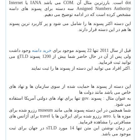
dot
است. بارزترین مثال آن .
COM
می باشد
IANA
یا
Internet
Assigned Numbers Authority
سه دسته برای پسوند های دامنه
مشخص کرده است که در ادامه توضیح می دهیم.
این دسته اکثر پسوند ها را شامل می شود و پر کاربرد ترین پسوند
ها هم در این دسته قرار دارند.
قبل از سال 2011 تنها 22 پسوند موجود برای
خرید دامنه
وجود داشت
ولی پس از آن در حال حاضر شما بیش از 1200 پسوند
gTLD
می
توانید ثبت فرمایید.
.اکثر افراد می توانید این دسته از پسوند ها را ثبت نمایند
این دسته از پسوند ها حمایت شده از سوی سازمان ها و نهاد های
خاص می باشد مانند دولت ها
به عنوان مثال : پسوند .
gov
تنها برای نهاد های دولتی آمریکا استفاده
می شود.
شما همچنین در این دسته پسوند هایی مانند
museum
رزرو شده برای
موزه ها یا .
aero
رزرو شده برای ایرلاین ها یا
travel
برای آژانس های
مسافرتی را مشاهده فرمایید.
در زمان نوشتن این متن تنها 14 مورد
sTLD
در جهان برای ثبت
موجود می باشد.