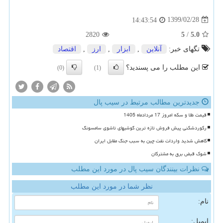
1399/02/28
14:43:54
2820
5
/
5.0
تگهای خبر:
آنلاین
,
ابزار
,
ارز
,
اقتصاد
این مطلب را می پسندید؟
(0)
(1)
جدیدترین مطالب مرتبط در سیب پال
قیمت طلا و سکه امروز 17 مردادماه 1405
رکوردشکنی پیش فروش تازه ترین گوشیهای تاشوی سامسونگ
کاهش شدید واردات نفت چین به سبب جنگ مقابل ایران
شوک قبض برق به مشترکان
نظرات بینندگان سیب پال در مورد این مطلب
نظر شما در مورد این مطلب
نام:
ایمیل: