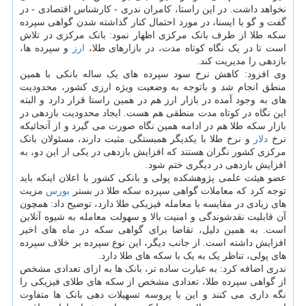
نخواهد داشت. در این راستا، کامران ندری - کارشناس اقتصادی - در
گفت و گو با ایسنا، در مورد احتمال کنار گذاشته شدن گواهی سپرده
سکه طلا از طرف بانک مرکزی اظهار نمود: بانک مرکزی در تلاش
است تا در یک نگاه کوتاه مدت، در بازارهای طلا،
ارز
و سپرده ها،
بازدهی را مدیریت کند.
وی افزود: کاهش نرخ سود سپرده های یک ساله بانکی با همین
منطق انجام شد و باتوجه به وضعیت ویژه ارزی کشور، محدودیت
های به وجود آمده در بازار ارز هم در همین راستا قرار دارد و البته
این نگاه در کوتاه مدت منطقی هم هست. ایجاد محدودیت بازدهی در
بازار سکه طلا هم در ادامه همین نگاه صورت می گیرد و از آنجائیکه
نرخ
دلار
و نرخ طلا با یکدیگر همبستگی مثبت دارند، مسئولان بانک
مرکزی کشور نگران هستند که افزایش بازدهی در یکی از این دو، به
افزایش بازدهی در دیگری ختم شود.
عضو هیئت علمی پژوهشکده پولی و بانکی کشور با اعلان اینکه باید
توجه کرد که معاملات گواهی سپرده سکه طلا در بستر
بورس
مزیت
های زیادی در مقایسه با معامله فیزیکی طلا دارد، توضیح داد: همچون
آن قابلیت نقدشوندگی و امنیت بالا و سهولت معامله به شیوه آنلاین
است. به همین دلیل، تقاضا برای گواهی سکه در ماه های اخیر
افزایش داشته است. از جانب دیگر، این نوع سپرده بر خلاف سپرده
های پولی، تناظر یک به یک با سکه های طلا دارد.
ندری اضافه کرد: به عبارت ساده تر، بانک ها به ازای تعدادی مشخص
از گواهی سپرده طلا، تعدادی مشخص از سکه های طلای فیزیکی را
نگه داری می کنند و این با پروسه تسهیلات دهی بانک ها متفاوت