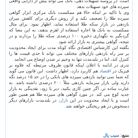
است. در پروسه تسهیلات دهی، بانک می تواند بیش از دارایی واقعی
سپرده های خود تسهیلات بدهد.
وی با تاکید بر اینکه حالا هم ممکنست بانک مرکزی ابزار گواهی
سپرده طلا را تضعیف نکند و از روش دیگری برای کاهش میزان
بازدهی در بازار سکه طلا استفاده نماید، اظهار نمود: برای مثال
ممکنست به بانک ها اجازه استفاده از اهرم بدهند، به این معنا که
گردنگیر به نگهداری ذخیره ۱۰۰ درصدی سکه طلا را بردارند و در
نتیجه، گواهی بیشتری به بازار ارائه شود.
بگفته این کارشناس اقتصادی نگاه کوتاه مدت برای ایجاد محدودیت
بر سر راه بازدهی بازارهای مختلف می تواند تا حدی قیمت ها را
کنترل کند، اما در بلندمدت تنها به وخیم تر شدن اوضاع می انجامد.
ندری در ادامه با اعلان اینکه قانون ظروف مرتبطه که علاوه بر
فیزیک در
اقتصاد
هم کاربرد دارد، اظهار داشت: این قانون می گوید
که شما نمی توانید بازدهی سپرده های بانکی را در حد ۱۵ درصد نگه
دارید ولی بازار سرمایه بازدهی مثلاً ۲۰۰ درصدی داشته باشد. به
عبارت ساده تر، اگر چنین کاری بکنید، دیر یا زود، نقدینگی به بازار
جدید کوچ می کند. در مورد گواهی های سپرده طلا هم همین طور
است و با ایجاد محدویت در این
بازار
، در بلندمدت بازارهای دیگر
دستخوش در هم ریختگی خواهند شد.
منبع:
سیب پال