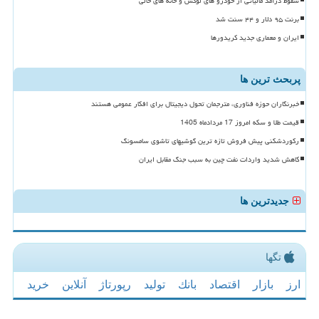
سقوط درآمد مالیاتی از خودرو های لوکس و خانه های خالی
برنت ۹۵ دلار و ۴۴ سنت شد
ایران و معماری جدید کریدورها
پربحث ترین ها
خبرنگاران حوزه فناوری، مترجمان تحول دیجیتال برای افکار عمومی هستند
قیمت طلا و سکه امروز 17 مردادماه 1405
رکوردشکنی پیش فروش تازه ترین گوشیهای تاشوی سامسونگ
کاهش شدید واردات نفت چین به سبب جنگ مقابل ایران
جدیدترین ها
تگها
ارز
بازار
اقتصاد
بانك
تولید
رپورتاژ
آنلاین
خرید