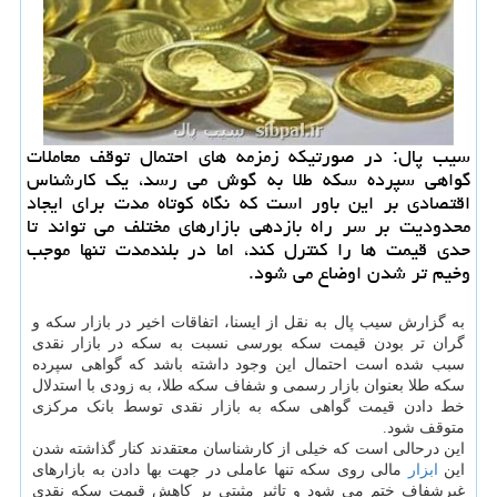
سیب پال: در صورتیكه زمزمه های احتمال توقف معاملات
گواهی سپرده سكه طلا به گوش می رسد، یك كارشناس
اقتصادی بر این باور است كه نگاه كوتاه مدت برای ایجاد
محدودیت بر سر راه بازدهی بازارهای مختلف می تواند تا
حدی قیمت ها را كنترل كند، اما در بلندمدت تنها موجب
وخیم تر شدن اوضاع می شود.
به گزارش سیب پال به نقل از ایسنا، اتفاقات اخیر در بازار سکه و
گران تر بودن قیمت سکه بورسی نسبت به سکه در بازار نقدی
سبب شده است احتمال این وجود داشته باشد که گواهی سپرده
سکه طلا بعنوان بازار رسمی و شفاف سکه طلا، به زودی با استدلال
خط دادن قیمت گواهی سکه به بازار نقدی توسط بانک مرکزی
متوقف شود.
این درحالی است که خیلی از کارشناسان معتقدند کنار گذاشته شدن
این
ابزار
مالی روی سکه تنها عاملی در جهت بها دادن به بازارهای
غیرشفاف ختم می شود و تاثیر مثبتی بر کاهش قیمت سکه نقدی