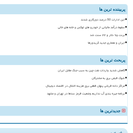
پربیننده ترین ها
این ادارات 50 درصد دورکاری شدند
سقوط درآمد مالیاتی از خودرو های لوکس و خانه های خالی
برنت ۹۵ دلار و ۴۴ سنت شد
ایران و معماری جدید کریدورها
پربحث ترین ها
کاهش شدید واردات نفت چین به سبب جنگ مقابل ایران
شوک قبض برق به مشترکان
مراکز داده قربانی پنهان قطعی برق هزینه اختلال در اقتصاد دیجیتال
برنامه جیره بندی آب نداریم وضعیت قرمز سدها در تهران و مشهد
جدیدترین ها