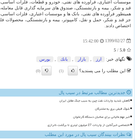
موسسات اعتباری، فرآورده های نفتی، خودرو و قطعات، فلزات اساسی، س
قند و شکر، بیمه و بازنشستگی، صندوق های سرمایه گذاری قابل معامله، ا
همینطور فرآورده های نفتی، بانک ها و موسسات اعتباری، فلزات اساسی، 
جز قند و شکر، حمل و نقل، کامپیوتر، بیمه و بازنشستگی، محصولات فل
اختصاص دادند.
1399/02/27
15:42:00
5
/
5.0
تگهای خبر:
ارز
,
بازار
,
بانك
,
بورس
این مطلب را می پسندید؟
(0)
(1)
جدیدترین مطالب مرتبط در سیب پال
کاهش شدید واردات نفت چین به سبب جنگ مقابل ایران
شوک قبض برق به مشترکان
خبر مهم مالیاتی برای صاحبان دستگاه کارتخوان
اختصاصی خبرآنلاین از واردات 27 میلیون لیتری تا برگشت ناترازی
نظرات بینندگان سیب پال در مورد این مطلب