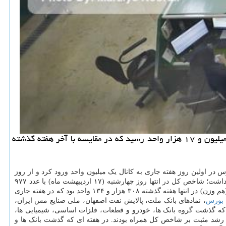
به گزارش سیب پال ایرنا نوشت: شاخص كل بورس اوراق بهادار تهران در انتها معاملات روز چهارشنبه (۲۴ اردیبهشت) به عدد یك میلیون و ۱۷ هزار واحد رسید كه در مقایسه با آخر هفته گذشته
ر اولین روز هفته جاری به کانال یک میلیون واحد ورود کرد و از روز
یکشنبه برای تثبیت شاخص یک میلیون واحدی با افت و خیزهای بسیاری همراه شد. شاخص بورس در معاملات هفته جاری ۳۹ هزار و ۷۷ واحد افزایش داشت؛ شاخص کل در انتها روز چهارشنبه (۱۷ اردیبهشت ماه) با عدد ۹۷۷
هزار و ۹۲۳ واحد به معاملات تمام کرد که این رقم در روز چهارشنبه (۲۴ اردیبهشت ماه) به عدد یک میلیون و ۱۷ هزار واحد رسید. همینطور شاخص کل (هم وزن) در انتها هفته گذشته ۳۰۸ هزار و ۱۳۴ واحد بود که در هفته جاری
بورس
، نمادهای بانک ملت، پالایش نفت اصفهان، ملی صنایع مس ایران،
ی که گذشت گروه بانک ها، خودرو و قطعات، فلزات اساسی، شیمیایی ها،
با رشد مثبت بر شاخص کل همراه بودند. در هفته ای که گذشت بانک ها و