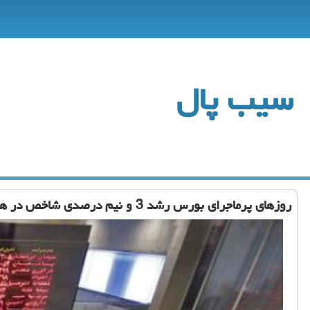
سیب پال
روزهای پرماجرای بورس رشد 3 و نیم درصدی شاخص در هفته ای كه گذشت