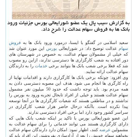
به گزارش سیب پال یك عضو شورایعالی بورس جزئیات ورود
بانك ها به فروش سهام عدالت را شرح داد.
سعید اسلامی در گفتگو با ایسنا، درمورد ورود بانک ها به
فروش
سهام
عدالت توضیح داد: در شورایعالی
بورس
این مورد عنوان شد
که خیلی از مشمولان سهام عدالت، به خصوص در شهرستان های
دور افتاده به شعب کارگزاری ها دسترسی ندارند، ازاین رو مصوب
شد که فعلا برخی شعب بانک ها بتوانند برخی
خدمات
را به دارندگان
سهام عدالت ارائه نمایند.
وی افزود: چونکه برخی بانک ها کارگزاری دارند و اقدامات نهایتا از
راه کارگزی ها انجام می شود. هدف این مصوبه دسترسی دادن به
همه مردم بود. باید توجه داشت که حدود 50 میلیون نفر مشمول
سهام عدالت هستند و خیلی از افراد تابحال تجربه ورود به بورس را
نداشتند و در مناطقی هستند که شعبات کارگزاری ها در آنجا توسعه
پیدا نکرده است. باآنکه درحال حاضر هزار شعب کارگزاری در
سراسر کشور وجود دارد اما برخی افراد دسترسی ندارند.
این عضو شورایعالی بورس با تاکید بر اینکه شعب بانک هایی که
دارای کارگزاری هستند می توانند خدماتی را برای سهام عدالت به
مشمولین
عرضه
کنند، اظهار نمود: امکان دارد دارندگان سهام عدالت
بخواهند سهام خویش را بعد از آزادسازی بفروشند، این افراد باید کد