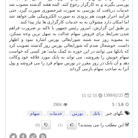
بورسی بگیرند و به کارگزار رجوع کنند. البته هفته گذشته مصوب شد
خدمات دریافت کد بورسی به صورت غیرحضوری صورت گیرد. حتی
فرآیند احراز هویت هم بزودی به صورت الکترونیکی طی خواهد شد
اما امکان دارد مشولان به به خدمات کارگزاری ها نیاز پیدا کنند.
بر طبق این گزارش، امروز رئیس جمهور با تاکید بر ضرورت فراهم
شدن شرایط برای فروش سهام عدالت به سهل ترین وجه ممکن،
به مصوبه روز سه شنبه شورایعالی بورس اشاره نمود و اظهار
داشت: خوشحال شدم که شورایعالی بورس روز گذشته تصویب کرد
که بانکها می توانند در این حوزه به کمک بیایند؛ هر کسی که خواست
سهام خویش را بفروشد، می تواند به بانک مورد علاقه خود وکالت
دهد و آن بانک در روز مقرر در بورس سهام فرد را می فروشد و پول
آنرا به صاحب سهام بازمی گرداند.
1399/02/25
15:52:55
2904
5
/
5.0
تگهای خبر:
بانك
,
بورس
,
خدمات
,
سهام
این مطلب را می پسندید؟
(0)
(1)