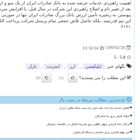
اهمیت راهبردی خدمات عرضه شده به بانک صادرات ایران از یک سو و ارت
بعد از تغییر نام و اصلاح راهبردی این شرکت در سال قبل، با افزایش س
پیوستن به زنجیره تأمین ارزش بانک بزرگ صادرات ایران تنها در صورتی م
این تیم قدرتمند، بلکه حاصل تلاش جمعی تمام پرسنل شرکت پرداخت الکترو
۲۱۲۱
1399/02/20
03:50:04
5
/
5.0
تگهای خبر:
اپلیكیشن
,
ارز
,
اینترنت
,
بازار
این مطلب را می پسندید؟
(0)
(1)
جدیدترین مطالب مرتبط در سیب پال
کاهش شدید واردات نفت چین به سبب جنگ مقابل ایران
شوک قبض برق به مشترکان
مراکز داده قربانی پنهان قطعی برق هزینه اختلال در اقتصاد دیجیتال
خبر مهم مالیاتی برای صاحبان دستگاه کارتخوان