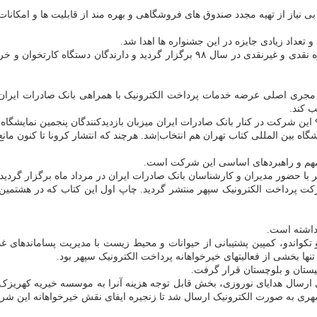
 بی نیاز از تهیه مجدد صندوق های فروشگاهی و بهره مند از قابلیت ها و امکانا
جشنواره های “سپهری شو”، "مهرسپهر" و "به رنگ سپهر" با هزاران جایزه نقدی و غیرنقدی 
ان مجری اصلی عرضه خدمات پرداخت الکترونیک با همراهی بانک صادرات ای
 کند.
اه بین المللی کتاب تهران هم انتخاب|شد. هرچند که انتشار کرونا تا کنون مان
مهم و راهبردهای اساسی این شرکت است.
با حضور مدیران و کارشناسان بانک صادرات ایران در مرداد ماه برگزار گردید.
ت پرداخت الکترونیک سپهر منتشر گردید. چاپ اول این کتاب که در هشتمین 
داشته است.
تکواندو، کمپین پشتیبانی از حیوانات و محیط زیست با مدیریت پساماندهای غ
ها بخشی از فعالیتهای خیرخواهانه پرداخت الکترونیک سپهر بود.
یستان و بلوچستان قرار گرفت.
سال هدایای نوروزی، بخش قابل توجه هزینه آنرا به موسسه خیریه کهریزک اه
به صورت الکترونیک ارسال شد تا زنجیره ایفای نقش خیرخواهانه این شرکت در سال ۸