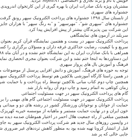
خویش با نام و برند تجاری و اختصاصی SepehrA۱ گردید.
مشتریان ویژه بانک صادرات ایران با بهره گیری از این کارتخوان اندرویدی
جشنواره های سپهری
از تابستان سال ۱۳۹۸ جشنواره های پرداخت الکترونیک سپهر رونق گرفت و تعداد زیادی جایزه در این جشنواره ها اهدا شد.
این شرکت بین پذیرندگان بیشتر از پیش افزایش پیدا کرد.
سربلند در آزمون های نمایشگاهی
پرداخت الکترونیک سپهر در بیست و هفتمین نمایشگاه قرآن کریم بعنو
سریع و با کیفیت، رضایت حداکثری غرفه داران و مسؤلان برگزاری را کسب
همراهی با بانک صادارت ایران به این نمایشگاه ختم نشده و در آبان ماه ۹۸ این شرکت در کنار بانک صادرات ایران میزبان بازدیدکنندگان پنجمین نمایشگاه ITE ۲۰۱۹ بود.
این دستاوردها به اینجا ختم نشد و این شرکت بعنوان مجری انحصاری نمایشگ
فرهنگ و آموزش بال های پرواز سپهری
توجه به حوزه های فرهنگ، آموزش و دانش افزایی پرسنل از موضوعات 
در همین راستا کارگاه آموزشی بلاکچین هم توسط پرداخت الکترونیک سپهر 
همچنین چاپ دوم کتاب مبانی بلاکچین توسط راه پرداخت و با حمایت شرک
زمان کوتاهی به اتمام رسید و چاپ دوم آن روانه بازار شد.
گام های پرداخت الکترونیک سپهر در جهت مسئولیت اجتماعی
پرداخت الکترونیک سپهر در جهت مسئولیت اجتماعی گام های مهمی را بر
حمایت از جوانان و نوجوانان ورزشکار کشور در رشته های دو و میدانی و 
خون ایران و در نهایت حمایت مستمر و ماهیانه از موسسه خیریه کهریزک تن
همچنین مبلغی از راه جمعیت هلال احمر در اختیار هموطنان صدمه دیده س
در واپسین روزهای سال جدید هم شرکت پرداخت الکترونیک سپهر به جای ار
قبل از انتشار کرونا تهیه شده بود به منظور کاهش ترددهای غیر ضروری شهری 
جایی خالی که پر شد