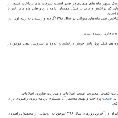
ترونیک سپهر ماه های متمادی در صدر لیست شرکت های پرداخت کشور از
ی کم تراکنش و فاقد تراکنش همچنان ادامه دارد و طی ماه های اخیر با
شایان ذکر است این شرکت با هدف قراردادن شاخص اثربخشی مبلغ تراکنش و جذب منابع مالی، با جهش بسیار مناسبی موفق به کسب رتبه دوم این شاخص طی ماه های متوالی در سال ۱۳۹۸گردید و رسیدن به رتبه اول این
ن حوزه هم کیف پول پاس خوش درخشید و علاوه بر سرویس دهی موفق در
 در
صنعت
پرداخت و بهبود مستمر آن مستلزم برنامه ریزی راهبردی برای
ند.
و خدمات خویش و عرضه خدمات VIP به مشتریان ویژه بانک صادرات ایران در آخرین روزهای سال ۱۳۹۸موفق به رونمایی از محصول راهبردی