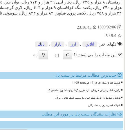
۲۴ هزار و ۷۵۸ ریال، یکصد پزوی فیلیپین ۸۲ هزار و ۸۲۳ ریال، سومونی تاجیکستان ۴ هزار و ۱۰۸ ریال، بولیوار جدید ونزوئلا ۴ هزار و ۲۰۶ ریال و منات جدید ترکمنستان ۱۱ هزار و ۹۶۷ ریال ارزش گذاری شد.
1399/02/06
23:16:45
5
/
5.0
تگهای خبر:
آنلاین
,
ارز
,
بازار
,
بانك
این مطلب را می پسندید؟
(0)
(1)
جدیدترین مطالب مرتبط در سیب پال
قیمت طلا و سکه امروز 17 مردادماه 1405
رکوردشکنی پیش فروش تازه ترین گوشیهای تاشوی سامسونگ
کاهش شدید واردات نفت چین به سبب جنگ مقابل ایران
شوک قبض برق به مشترکان
نظرات بینندگان سیب پال در مورد این مطلب