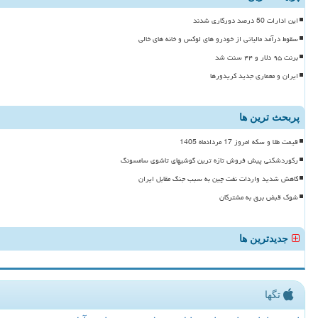
این ادارات 50 درصد دورکاری شدند
سقوط درآمد مالیاتی از خودرو های لوکس و خانه های خالی
برنت ۹۵ دلار و ۴۴ سنت شد
ایران و معماری جدید کریدورها
پربحث ترین ها
قیمت طلا و سکه امروز 17 مردادماه 1405
رکوردشکنی پیش فروش تازه ترین گوشیهای تاشوی سامسونگ
کاهش شدید واردات نفت چین به سبب جنگ مقابل ایران
شوک قبض برق به مشترکان
جدیدترین ها
تگها