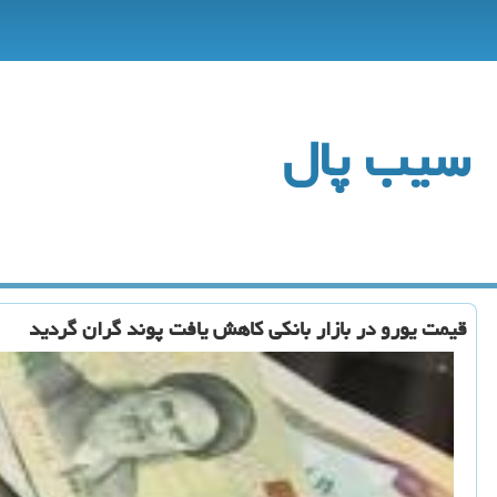
سیب پال
قیمت یورو در بازار بانكی كاهش یافت پوند گران گردید