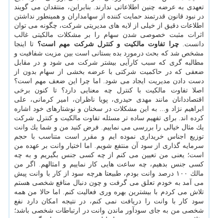
تعهدی به عرضه چنین اطلاعاتی ندارند. بنابراین، منتقدان می گویند
در نبود قانون قدرتمند حمایت كننده از سهامداران و همینطور نداشتن
اطلاعات دقیق از خیلی از لایه های مدیریتی شركت، چگونه می توان
اثرات مثبت خصوصی شدن سهام را بر مشكلات مالكیتی غالب
دانست.
چرا تفاوت مالكیت و كنترل شركت مهم است؟
تا اینجا
مشخص شد كه بحث درمورد بده بستانی است بین مزیت شفافیت و
مطالبه گری كه سبب كارآیی بیشتر شركت می شود و در مقابل
ضعفی كه در حاكمیت شركتی با عرضه بخشی از سهام بدون از
دست دادن مدیریت ایجاد می شود. اما چرا این ضعف مهم است؟
اصلا تفاوت مالكیت با كنترل چه معنایی دارد؟ تا كنون برخی
اقتصاددانان مانند مهدی حیدری، پویا ناظران، امیر كرمانی، علی
ابراهیم نژاد و... به این مشكلات در سخنان و نوشتارهای خود اشاره
كرده اند. برای تفهیم ساده تر مسئله تفاوت مالكیت و كنترل شركت
یك مثال خیالی را بررسی می نماییم. فرض كنید من و شما یك وانت
توزیع اجناس خریداری نموده ایم و مقرر است متناسب با حجم
سرمایه گذاری از سود آن منتفع شویم. اما اختیار وانت بر عهده من
است؛ یعنی من تعیین می كنم از چه كسی جنس بگیریم و به چه
كسی جنس بدهیم، چه ساعت هایی كار نماییم و امثالهم. اگر من
مالك ۱۰۰ درصد وانت بودم، طبیعتا هرچه سود از كار با وانت پیش
می آمد به خودم تعلق می گرفت و چون دنبال منافع شخصی هستم
تلاش می كردم با بیشترین بهره وری فعالیت كنم. اما حالا من همه
سود كار با وانت را دریافت نمی كنم، در نتیجه امكان دارد نفع
شخصی من به جای سودآور ماندن وانت در ارتباطات شخصی باشد؛