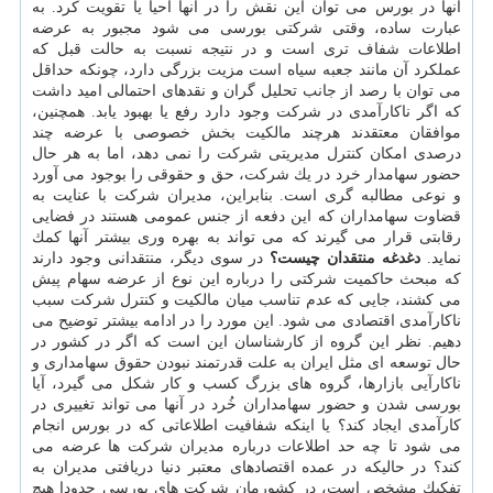
آنها در بورس می توان این نقش را در آنها احیا یا تقویت كرد. به
عبارت ساده، وقتی شركتی بورسی می شود مجبور به عرضه
اطلاعات شفاف تری است و در نتیجه نسبت به حالت قبل كه
عملكرد آن مانند جعبه سیاه است مزیت بزرگی دارد، چونكه حداقل
می توان با رصد از جانب تحلیل گران و نقدهای احتمالی امید داشت
كه اگر ناكارآمدی در شركت وجود دارد رفع یا بهبود یابد. همچنین،
موافقان معتقدند هرچند مالكیت بخش خصوصی با عرضه چند
درصدی امكان كنترل مدیریتی شركت را نمی دهد، اما به هر حال
حضور سهامدار خرد در یك شركت، حق و حقوقی را بوجود می آورد
و نوعی مطالبه گری است. بنابراین، مدیران شركت با عنایت به
قضاوت سهامداران كه این دفعه از جنس عمومی هستند در فضایی
رقابتی قرار می گیرند كه می تواند به بهره وری بیشتر آنها كمك
نماید.
دغدغه منتقدان چیست؟
در سوی دیگر، منتقدانی وجود دارند
كه مبحث حاكمیت شركتی را درباره این نوع از عرضه سهام پیش
می كشند، جایی كه عدم تناسب میان مالكیت و كنترل شركت سبب
ناكارآمدی اقتصادی می شود. این مورد را در ادامه بیشتر توضیح می
دهیم. نظر این گروه از كارشناسان این است كه اگر در كشور در
حال توسعه ای مثل ایران به علت قدرتمند نبودن حقوق سهامداری و
ناكارآیی بازارها، گروه های بزرگ كسب و كار شكل می گیرد، آیا
بورسی شدن و حضور سهامداران خُرد در آنها می تواند تغییری در
كارآمدی ایجاد كند؟ یا اینكه شفافیت اطلاعاتی كه در بورس انجام
می شود تا چه حد اطلاعات درباره مدیران شركت ها عرضه می
كند؟ در حالیكه در عمده اقتصادهای معتبر دنیا دریافتی مدیران به
تفكیك مشخص است، در كشورمان شركت های بورسی حدودا هیچ