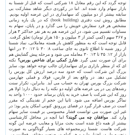
توجه گردد كه این رقم معادل ۱۸ شركتی است كه قبل از شستا به
بازار سهام وارد شده اند. اما در ركوردی دیگر شاهد مشاركت بی
سابقه بیشتر از دو میلیون كد سهامداری در این عرضه اولیه بودیم.
مطابق روش ثبت دفتری (book building) كه در یك بازه زمانی
مشخص هر فرد سفارش خویش را می گذارد و در پایان، سهام به
مساوات تقسیم می شود، در این عرضه هم به هر نفر حداكثر ۳ هزار
و ۳۶۷ سهم (كمی كمتر از ۳ میلیون و ۱۵۰ هزار تومان) تعلق گرفت.
قابل توجه است كه به منظور كاهش بار هسته معاملاتی، نماد شستا
از روز شنبه تا اطلاع ثانوی به جای ساعت ۸: ۳۰ تا ۱۲: ۳۰ در انتها
بازار از ۱۲: ۳۵ تا ۱۳: ۳۰ معامله می شود و مرحله پیش گشایش هم
برای آن صورت نمی گیرد.
شارژ كمكی برای شاخص بورس؟
نكته
ای كه از منظر بازاری برای سهامداران جالب توجه خواهد بود، سایز
بزرگ این شركت است كه حدود سه درصد ارزش كل بورس را
تشكیل می دهد. در واقع بعد از فارس، فولاد و فملی چهارمین
شركت بزرگ بورس تهران به حساب می آید. بنابراین، تكرار سنت
رشدهای پی در پی عرضه های اولیه دو نكته را به دنبال دارد؛ اولا هر
روز كه این شركت با صف خرید به پایان برساند حدود ۱۰۰۰ واحد به
نماگر بورس اضافه می شود. ثانیا این حجم از نقدینگی كه مقرر
است در صف قرار گیرد در فضای پررونق كنونی امكان پذیر بود؛ در
غیر این صورت می توانست فشار محسوسی بر قیمت سایر سهام
وارد كند.
موافقان چه می گویند؟
اما آنچه در محافل كارشناسی
بیشتر از همه داغ شده است بحث مزایا و معایب عرضه این گونه
شركت هاست. شستا زیرمجموعه های بسیار گوناگونی به صورت
زنجیره وار در اختیار دارد و هر كدام در صنعت مختلفی فعالیت می