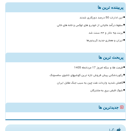
پربیننده ترین ها
این ادارات 50 درصد دورکاری شدند
سقوط درآمد مالیاتی از خودرو های لوکس و خانه های خالی
برنت ۹۵ دلار و ۴۴ سنت شد
ایران و معماری جدید کریدورها
پربحث ترین ها
قیمت طلا و سکه امروز 17 مردادماه 1405
رکوردشکنی پیش فروش تازه ترین گوشیهای تاشوی سامسونگ
کاهش شدید واردات نفت چین به سبب جنگ مقابل ایران
شوک قبض برق به مشترکان
جدیدترین ها
تگها