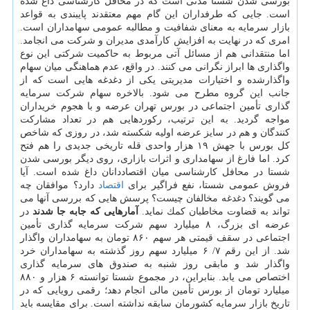
بورسی شدن شستا مدتی است كه در محافل كارشناسی داغ شده
است. جایی كه طرفداران این گام مهم معتقدند پایبندی به قواعد
بازار سرمایه به معنای شفافیت و مطالبه عمومی سهامداران است.
امری كه در نهایت به افزایش كارآمدی مدیران و شركت می انجامد.
اما منتقدانی هم از مسائل آتی مربوط به حاكمیت شركتی این نوع
واگذاری ها ابراز نگرانی می كنند. در واقع، عدم هماهنگی میان سهام
واگذارشده و اختیارات مدیریتی یكی از دغدغه هایی است كه از
جانب این گروه مطرح می شود. بالاخره سهام شركت سرمایه
گذاری تأمین اجتماعی در بورس تهران عرضه و با هجوم خریداران
مواجه گردید. به این ترتیب، ركوردهایی هم در تعداد مشاركت
كنندگان و هم در سایز عرضه اولیه شكسته شد، در روزی كه شاخص
كل بورس با جهش ۱۹ هزار واحدی قله تاریخی جدیدی را هم فتح
كرد. اما فارغ از سهامداری و اثرات بازاری، روی دیگر بورسی شدن
شستا در محافل كارشناسی میان اقتصاددانان داغ شده است. آیا
فروش عمومی شستا، نفع فراگیر برای
اقتصاد
دارد؟ موافقان چه
می گویند؟ دغدغه مخالفان چیست؟ پرسش هایی كه بررسی آنها می
تواند به قضاوت مخاطبان كمك نماید.
آمارهایی كه جابه جا شدند
در
عرضه ای بزرگ، ۸ میلیارد سهم شركت سرمایه گذاری تأمین
اجتماعی در سقف قیمتی هر سهم ۸۶۰ تومان به سهامداران واگذار
شد. از این رقم ۷/ ۶ میلیارد سهم روز گذشته به سهامداران خرد
واگذار شد و مابقی روز شنبه به صندوق های سرمایه گذاری
اختصاص می یابد. بنابراین، در مجموع شستا توانسته ۶ هزار و ۸۸۰
میلیارد تومان از بورس تأمین مالی انجام دهد؛ رقمی رویایی كه در
تاریخ بازار سرمایه كشورمان سابقه نداشته است. برای مقایسه باید