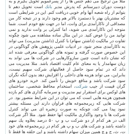
مثلا من ترجیح می دهم جنس ها را از پسرعمویم تحویل بگیرم و به
دوست دوران دبیرستانم كه پدرش مدیر
بانك
است تحویل دهم تا
بتوانم از راه شعبه آنها وام خوبی دریافت كنم. این در شرایطی است
كه مشتریان بهتر با دستمزد بالاتر هم وجود دارند و در نتیجه كار من
مصداقی از ناكارآمدی برای وانت، اما در جهت نفع خودم است. شما
متوجه این ناكارآمدی می شوید، اما كنترلی بر وانت ندارید و نمی
توانید من را عوض كنید. در این مثال ساده مشاهده می شود چگونه
تفاوت در مالكیت (داشتن سهام) با كنترل (داشتن مدیریت) می تواند
به ناكارآمدی منجر شود. در ادبیات علمی پژوهش های گوناگونی در
این خصوص صورت گرفته و نمونه های گوناگونی معرفی شده اند
كه نشان داده است چنین سازوكارهایی در شركت ها می تواند به
زیان سهامدار یا به معنای عام كلیت اقتصاد باشد. مثلا مدیریت می
داند كه در تمام سود حاصل از فعالیتهای شركت سهیم نیست،
بنابراین، می تواند هزینه های داخلی را افزایش دهد بدون آنكه نگران
سود شركت باشد و منافع خویش را تأمین كند. خرید خودرو های
گران قیمت از جیب
شركت
، استخدام محافظ شخصی، ساختمان
های لوكس برای استقرار تیم مدیریت و سرمایه گذاری های كم بازده
همچون هزینه هایی است كه می توان در این شرایط متصور بود. در
شركت هایی كه زیرمجموعه های فراوان دارند این مسئله بیشتر
نمود پیدا می كند، چونكه به صورت زنجیره ای می تواند كنترل
شركت ها با وجود واگذاری مالكیت آنها حفظ شود. مثلا اگر شركت
الف در هر كدام از دو شركت ب و پ ۵۰ درصد بعلاوه یك سهم
داشته باشد و شركت های ب و پ هر كدام در زیرمجموعه های خود
ت، ث، ج و چ همین میزان سهام داشته باشند و این حلقه ها فقط تا