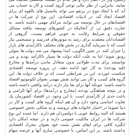
نمایند. بنابراین، از نظر مالی نوعی گروه كسب و كار به حساب می
آید كه با ایجاد تنوع در پرتفو می تواند پتانسیل های بالقوه ای برای
اقتصاد ایجاد كند. در ادبیات اقتصادی، این نوع از شركت ها در
اقتصادهای در حال توسعه می توانند مزایای مهمی داشته باشند. به
عبارت دقیق تر، از آنجائیكه در كشورهای توسعه نیافته مسائل
حقوقی و شرایط رقابت به خوبی فراهم نیست، گروهی از
اقتصاددانان معتقدند برای رشد به موتورهای قدرتمند و منسجمی نیاز
است كه با سرمایه گذاری در بخش های مختلف ناكارآمدی های بازار
را جبران كنند. در چنین الگویی، ابتدا پیشنهاد می شد دولت ها متولی
رونق شوند؛ اما به علت آنكه دولت ها بسیار ناكارآمد بودند و می
توانستند برای مدت طولانی بدون متعادل ماندن درآمدها و مخارج
(قید بودجه) به كار خود ادامه دهند، در پروژه توسعه اقتصادی
شكست خوردند. این در شرایطی است كه بر خلاف دولت ها، این
گروه های كسب و كار می توانند نقش مهمی بعنوان لكوموتیو اقتصاد
داشته باشند؛ چونكه آنها برای بقا نیاز دارند درآمد واقعی داشته باشند
و در نتیجه هماهنگی بودجه (مخارج و درآمدها) برای آنها الزامی و
باعث حدی از كارآمدی است. با این وجود، در اقتصاد كشورمان یك
تفاوت اساسی وجود دارد و آن هم اینكه گروه های كسب و كار در
دنیا عموما در اختیار خانواده های ثروتمند و به شكلی بخش خصوصی
هستند كه البته روابط خوبی با دولتمردان هم دارند. اما عمده این نوع
شركت ها در ایران مالكیت عمومی دارند و در نتیجه امكان دارد
انگیزه كافی برای ایفای نقش مثبت خود بعنوان محرك اقتصادی
نداشته باشند. بر این اساس، با خصوصی سازی آنها و عرضه سهام