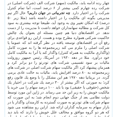
چهار رده ادامه یابد، مالكیت (سهم) شركت الف (شركت اصلی) در
شركت رده چهارم كمی بیشتر از ۶ درصد است، اما تمام كنترل
شركت را در اختیار دارد.
چه تجربیاتی در جهان داریم؟
حال اگر تیم
مدیریتی بگونه ای مالكیت را در اختیار داشته باشد (مثلا زیر ۵۰
درصد) كه امكان تغییر وی به وجود آید، طبیعتا توجه بیشتری به سود
كل شركت و مطالبه سهامداران خواهد داشت تا مدیریت را از دست
ندهد. در اقتصادهای دنیا هم چنین مسئله ای بعنوان یك چالش
حاكمیت شركتی همواره مطرح بوده و هست. ازاین رو قواعدی برای
رفع آن در اقتصادهای توسعه یافته در نظر گرفته اند كه عموما یا
شركت اصلی را ملزم می كند زیرمجموعه ها را به صورت كامل
(واگذاری مالكیت به همراه كنترل) واگذار كند یا آنرا به مالكیت كامل
خود درآورد. مثلا در دهه ۱۹۳۰ در آمریكا، رئیس جمهور روزولت
مالیات بر سود تقسیمی شركت های تودرتو را دو برابر كرد و
همزمان پیشنهاد كرد اگر مالكیت سهام شركت اصلی در شركت های
زیرمجموعه به ۸۰ درصد افزایش یابد، مالیات به حالت عادی برمی
گردد. در بریتانیا دهه ۱۹۷۰ هم این مشكل را با وضع یك قانون رفع
كرد؛ به صورتی كه اگر بیشتر از ۳۰ درصد یك شركت در اختیار یك
شخص (حقوقی یا حقیقی) بود یا باید ۱۰۰ درصد سهام را می خرید یا
مالكیت خویش را به زیر این حد می رساند. در ژاپن این مورد توسط
دولت نظامی بعد از جنگ جهانی دوم انجام شد؛ به این صورت كه
سهام شركت های تودرتو به صورت گسترده به كارمندان واگذار یا در
بازار سهام به سرمایه گذاران ارائه شد. ازاین رو مشاهده می شود
كه هر دو گروه موافق و مخالف علل خویش را دارند كه باید دید