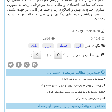
كدام عامل بر فضای اقتصاد كشورمان غلبه دارد. اما نكته اصلی آن
است كه مباحث اقتصادی و مالی مانند موجوداتی زنده به صورت
مداوم احتیاج به بهبود و اصلاح دارند و حتما هر گامی در جهت مثبت،
نیازمند برداشتن قدم های دیگری برای نیل به حالت بهینه است.
223223
1399/01/28
14:34:25
2984
5
/
5.0
تگهای خبر:
ارز
,
اقتصاد
,
بازار
,
بانك
این مطلب را می پسندید؟
(0)
(1)
جدیدترین مطالب مرتبط در سیب پال
قیمت طلا و سکه امروز 17 مردادماه 1405
رکوردشکنی پیش فروش تازه ترین گوشیهای تاشوی سامسونگ
کاهش شدید واردات نفت چین به سبب جنگ مقابل ایران
شوک قبض برق به مشترکان
نظرات بینندگان سیب پال در مورد این مطلب