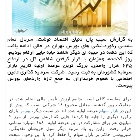
به گزارش سیب پال دنیای اقتصاد نوشت: سریال تمام
نشدنی ركوردشكنی های بورس تهران در حالی ادامه یافت
كه این دفعه در جبهه ای دیگر شاهد جابه جایی ارقام بودیم.
روز گذشته، همزمان با قرار گرفتن شاخص كل در ارتفاع
۶۴۵ هزار واحدی، بزرگ ترین عرضه اولیه تاریخ بازار
سرمایه كشورمان به ثبت رسید. شركت سرمایه گذاری تأمین
اجتماعی با هجوم خریداران به جمع تازه واردهای بورس
پیوست.
برای مقایسه كافی است بدانیم ارزش تأمین مالی انجام شده در
معاملات روز گذشته، معادل مجموع ۱۸ شركتی است كه پیش از
این در
بازار
سهام
عرضه اولیه شده اند. در سمت دیگر،
بورس
بازان
ركورد دیگری را جابه جا كردند؛ جایی كه ارتش بورس از مرز ۲
میلیون نفر برای مشاركت در این عرضه اولیه ۶۸۸۰ میلیارد تومانی
فراتر رفت. ازاین رو یك مرتبه دیگر سیل خروشان نقدینگی،
سبزپوشی حاكم بر بازار سهام را حفظ كرد. با این وجود، مبحث