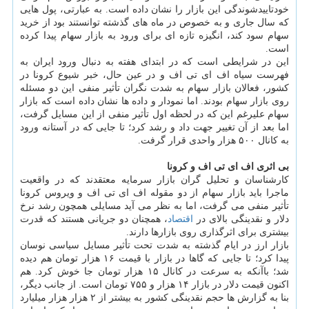
خودتاییدشوندگی این بازار را نشان داده است. به عبارتی، پول هایی
كه سال جاری و به خصوص در ماه های گذشته توانستند بود از خرید
سهام سود كند، انگیزه تازه ای برای ورود به بازار سهام پیدا كرده
است.
این در شرایطی است كه در ابتدای هفته به دنبال ورود ایران به
فهرست سیاه اف ای تی اف و در عین حال، خبر شیوع كرونا در
كشور، فعالان بازار سهام به شدت نگران تأثیر منفی این دو مسئله
روی بازار سهام بودند. اما نمودار و داده ها نشان داده است كه بازار
سهام علیرغم این كه در لحظه اول تأثیر منفی از این مسایل گرفت،
اما بعد از آن تغییر جهت داد و رشد كرد؛ تا جایی كه در آستانه ورود
به كانال ۵۰۰ هزار واحدی قرار گرفت.
بی اثری اف ای تی اف و كرونا
كارشناسان و تحلیل گران بازار سرمایه معتقدند كه در واقعیت
ماجرا باید بازار سهام از دو مقوله اف ای تی اف و ویروس كرونا
تأثیر منفی می گرفت، اما به نظر می آید مسایلی همچون رشد نرخ
دلار و نقدینگی بالای در
اقتصاد
، همچنان دو جریانی هستند كه قدرت
بیشتری برای اثرگذاری روی بازارها دارند.
بازار ارز در ایام گذشته به شدت تحت تأثیر مسایل سیاسی نوسان
پیدا كرد؛ تا جایی كه گاها در بازار با قیمت ۱۶ هزار تومان هم دیده
شد؛ باآنكه به سرعت در كانال ۱۵ هزار تومان جا خوش كرد. هم
اكنون قیمت دلار در بازار ۱۴ هزار و ۷۵۵ تومان است. از جانب دیگر،
بنا به گزارش ها حجم نقدینگی كشور به بیشتر از ۲ هزار هزار میلیارد