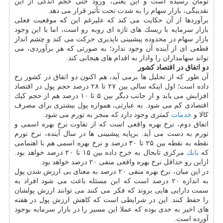
تومان رسیده است و این یعنی، ورود حتی حجم اندكی از این
نقدینگی، بازار سهام را به شدت تحت تأثیر قرار می دهد.
برآوردها از آن حكایت می كند كه علیرغم این كه موقعیت فعلی
بازار سرمایه با ریسك های تازه ای روبه رو است، اما با این وجود
بازار سهام در محدوده پیشبینی ناپذیری حركت می كند و چشم انداز
قطعی ای از آینده آن وجود ندارد؛ به صورتی كه هر برآوردی، می
تواند سهامداران را وادار به اقدام های هیجانی كند.
دو اتفاق در اقتصاد كشور
آن طور كه از تحلیل ها برمی آید، هم اكنون دو اتفاق در كشور رخ
داده است؛ اول اینكه سالی بین ۲۷ تا ۲۸ درصد حجم پول در اقتصاد
افزایش می یابد و از جانب دیگر بین ۵ تا ۱۰ درصد هم از حجم كیك
اقتصادی كم می شود. به عبارتی، همواره پول بیشتری برای مصرف
كالا و
خدمات
كمتری وجود دارد كه منجر به تورم می شود.
اتفاق دوم، نرخ بهره واقعی است كه از تفاوت نرخ بهره اسمی و
تورم به دست می آید. برپایه پیشبینی ها در سال آینده، نرخ تورم
نقطه به نقطه بین ۲۵ تا ۳۰ درصد و نرخ بهره اسمی هم با اهتمامی
كه
بانك
مركزی تابحال به خرج داده بین ۱۵ تا ۲۰ درصد خواهد بود.
ازاین رو حداقل نرخ بهره واقعی منفی ۲۰ درصد خواهد بود.
در این میان، نرخ بهره منفی ۲۰ درصد به معنای بی ارزش شدن پول
به اندازه ۲۰ درصد است كه این مسئله باعث می شود افراد به
سمت دارایی هایی بروند كه فكر می كنند می توانند ارزش پولشان
را حفظ كنند. این در شرایطی است كه كاهش ارزش پول در هفته
های اخیر به حدی بوده كه عملا این مسیر را در بازار سرمایه بوجود
آورده است.