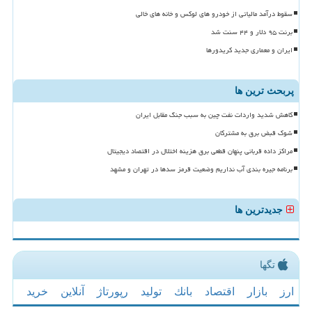
سقوط درآمد مالیاتی از خودرو های لوکس و خانه های خالی
برنت ۹۵ دلار و ۴۴ سنت شد
ایران و معماری جدید کریدورها
پربحث ترین ها
کاهش شدید واردات نفت چین به سبب جنگ مقابل ایران
شوک قبض برق به مشترکان
مراکز داده قربانی پنهان قطعی برق هزینه اختلال در اقتصاد دیجیتال
برنامه جیره بندی آب نداریم وضعیت قرمز سدها در تهران و مشهد
جدیدترین ها
تگها
ارز
بازار
اقتصاد
بانك
تولید
رپورتاژ
آنلاین
خرید