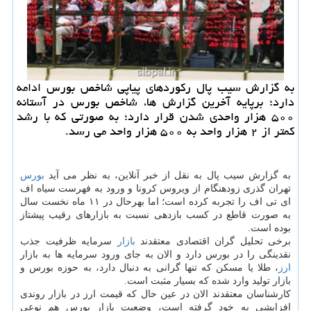
به گزارش سیب پال ركوردهای پیاپی شاخص بورس ادامه
دارد؛ برپایه آخرین گزارش ها، شاخص بورس در آستانه
۵۰۰ هزار واحدی شدن قرار دارد؛ به صورتی كه با رشد
كمتر از ۲ هزار واحد به ۵۰۰ هزار واحد می رسد.
به گزارش سیب پال به نقل از خبر آنلاین، به نظر می آید
بورس
تهران گذری زودهنگام از ویروس كرونا و ورود به فهرست سیاه اف
ای تی اف را تجربه كرده است؛ اما بهرحال در ۱۱ ماه نخست سال
به صورت قاطع در كسب بازدهی نسبت به بازارهای رقیب پیشتاز
بوده است.
برخی تحلیل گران اقتصادی معتقدند
بازار
سرمایه ظرفیت جذب
نقدینگی را در بورس دارد و الان به جای ورود سرمایه ها به بازار
ارز
، طلا یا مسكن كه تنها گرانی به دنبال دارد، به حوزه بورس و
بازار تولید وارد شده كه بسیار مثبت است.
كارشناسان معتقدند الان در عین حال كه قیمت ارز در بازار روندی
افزایشی به خود گرفته است، وضعیت بازار بورس هم نوعی