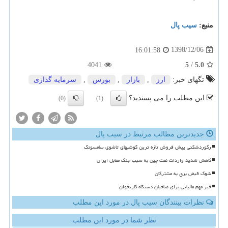
منبع:
سیب پال
1398/12/06
16:01:58
4041
5
/
5.0
تگهای خبر:
ارز
,
بازار
,
بورس
,
سرمایه گذاری
این مطلب را می پسندید؟
(0)
(1)
جدیدترین مطالب مرتبط در سیب پال
رکوردشکنی پیش فروش تازه ترین گوشیهای تاشوی سامسونگ
کاهش شدید واردات نفت چین به سبب جنگ مقابل ایران
شوک قبض برق به مشترکان
خبر مهم مالیاتی برای صاحبان دستگاه کارتخوان
نظرات بینندگان سیب پال در مورد این مطلب
نظر شما در مورد این مطلب