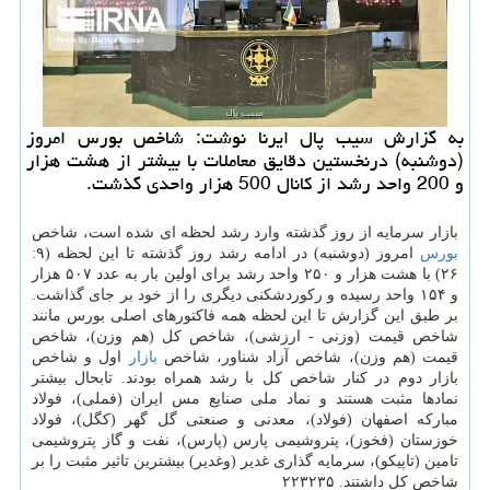
به گزارش سیب پال ایرنا نوشت: شاخص بورس امروز
(دوشنبه) درنخستین دقایق معاملات با بیشتر از هشت هزار
و 200 واحد رشد از كانال 500 هزار واحدی گذشت.
بازار سرمایه از روز گذشته وارد رشد لحظه ای شده است، شاخص
بورس
امروز (دوشنبه) در ادامه رشد روز گذشته تا این لحظه (۹:
۲۶) با هشت هزار و ۲۵۰ واحد رشد برای اولین بار به عدد ۵۰۷ هزار
و ۱۵۴ واحد رسیده و ركوردشكنی دیگری را از خود بر جای گذاشت.
بر طبق این گزارش تا این لحظه همه فاكتورهای اصلی بورس مانند
شاخص قیمت (وزنی - ارزشی)، شاخص كل (هم وزن)، شاخص
قیمت (هم وزن)، شاخص آزاد شناور، شاخص
بازار
اول و شاخص
بازار دوم در كنار شاخص كل با رشد همراه بودند. تابحال بیشتر
نمادها مثبت هستند و نماد ملی صنایع مس ایران (فملی)، فولاد
مباركه اصفهان (فولاد)، معدنی و صنعتی گل گهر (كگل)، فولاد
خوزستان (فخوز)، پتروشیمی پارس (پارس)، نفت و گاز پتروشیمی
تامین (تاپیكو)، سرمایه گذاری غدیر (وغدیر) بیشترین تاثیر مثبت را بر
شاخص كل داشتند. ۲۲۳۲۳۵