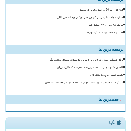
این ادارات 50 درصد دورکاری شدند
سقوط درآمد مالیاتی از خودرو های لوکس و خانه های خالی
برنت ۹۵ دلار و ۴۴ سنت شد
ایران و معماری جدید کریدورها
پربحث ترین ها
رکوردشکنی پیش فروش تازه ترین گوشیهای تاشوی سامسونگ
کاهش شدید واردات نفت چین به سبب جنگ مقابل ایران
شوک قبض برق به مشترکان
مراکز داده قربانی پنهان قطعی برق هزینه اختلال در اقتصاد دیجیتال
جدیدترین ها
تگها