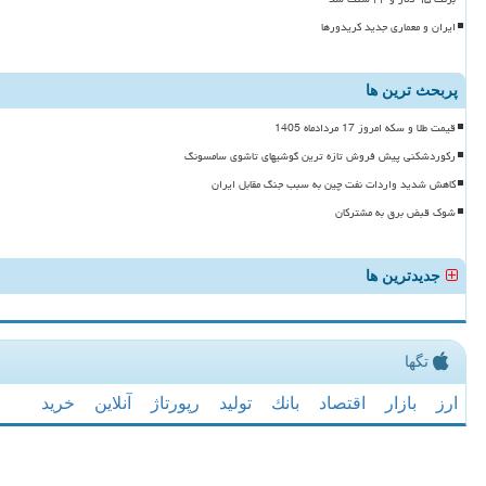
ایران و معماری جدید کریدورها
پربحث ترین ها
قیمت طلا و سکه امروز 17 مردادماه 1405
رکوردشکنی پیش فروش تازه ترین گوشیهای تاشوی سامسونگ
کاهش شدید واردات نفت چین به سبب جنگ مقابل ایران
شوک قبض برق به مشترکان
جدیدترین ها
تگها
ارز
بازار
اقتصاد
بانك
تولید
رپورتاژ
آنلاین
خرید