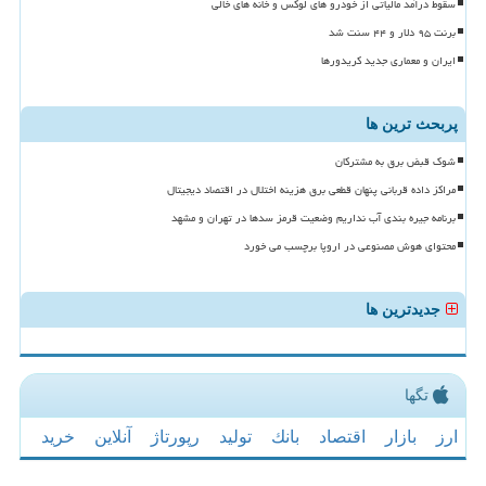
سقوط درآمد مالیاتی از خودرو های لوکس و خانه های خالی
برنت ۹۵ دلار و ۴۴ سنت شد
ایران و معماری جدید کریدورها
پربحث ترین ها
شوک قبض برق به مشترکان
مراکز داده قربانی پنهان قطعی برق هزینه اختلال در اقتصاد دیجیتال
برنامه جیره بندی آب نداریم وضعیت قرمز سدها در تهران و مشهد
محتوای هوش مصنوعی در اروپا برچسب می خورد
جدیدترین ها
تگها
ارز
بازار
اقتصاد
بانك
تولید
رپورتاژ
آنلاین
خرید