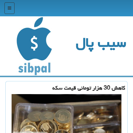
منو
سیب پال
كاهش 30 هزار تومانی قیمت سكه