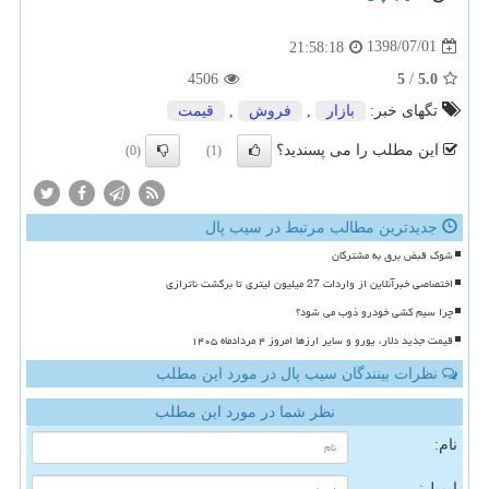
1398/07/01
21:58:18
4506
5
/
5.0
تگهای خبر:
بازار
,
فروش
,
قیمت
این مطلب را می پسندید؟
(0)
(1)
جدیدترین مطالب مرتبط در سیب پال
شوک قبض برق به مشترکان
اختصاصی خبرآنلاین از واردات 27 میلیون لیتری تا برگشت ناترازی
چرا سیم کشی خودرو ذوب می شود؟
قیمت جدید دلار، یورو و سایر ارزها امروز ۴ مردادماه ۱۴۰۵
نظرات بینندگان سیب پال در مورد این مطلب
نظر شما در مورد این مطلب
نام:
ایمیل: