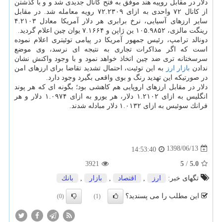
دلار در مقابل روپیه هند موفق به فتح كانال جدیدی شد و و با گذشتن
از كانال ۷۲ واحدی به ازای ۷۲.۲۳۰۹ رویه معامله شد. در مقابل
سایر ارزهای آسیایی، نرخ برابری هر دلار آمریكا معادل ۴.۲۱۰۳
رینگت مالزی، ۱۰۵.۹۸۵۲ ین ژاپن و ۷.۱۶۶۴ یوان چین اعلام گردید.
دونالد ترامپ، رئیس جمهور آمریكا در پیامی توئیتری اعلام نموده
است كه اگر مذاكرات تجاری به نتیجه ای نرسد، وی موضع
سرسختانه تری ضد چین اتخاذ خواهد نمود و با وجود واكنش نشان
ندادن
بازار
ارز
به این توئیت، احتمال تشدید تقاضا برای ارزهای امن
در صورتیكه این تهدید رنگ و بوی واقعی بگیرد وجود دارد.
دلار در مقابل ارزهای اروپایی هم كاهشی بود؛ بگونه ای كه هر پوند
انگلیس به ازای ۱.۲۱۰۲ دلار، هر یورو به ازای ۱.۰۹۷۴ دلار و هر
فرانك سوئیس به ازای ۱.۰۱۳۲ دلار مبادله شدند.
1398/06/13
14:53:40
3921
5
/
5.0
تگهای خبر:
ارز
,
اقتصاد
,
بازار
,
بانك
این مطلب را می پسندید؟
(0)
(1)