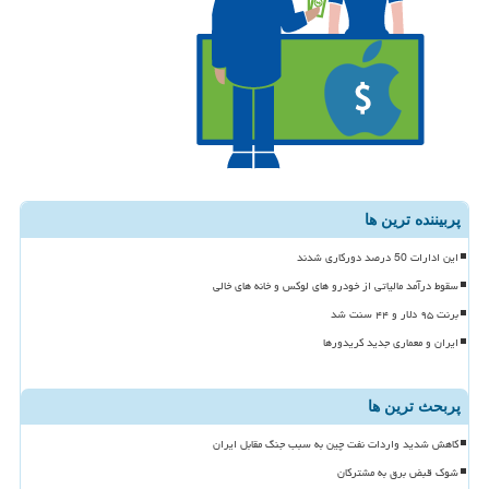
پربیننده ترین ها
این ادارات 50 درصد دورکاری شدند
سقوط درآمد مالیاتی از خودرو های لوکس و خانه های خالی
برنت ۹۵ دلار و ۴۴ سنت شد
ایران و معماری جدید کریدورها
پربحث ترین ها
کاهش شدید واردات نفت چین به سبب جنگ مقابل ایران
شوک قبض برق به مشترکان