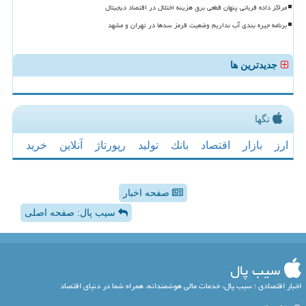
مراکز داده قربانی پنهان قطعی برق هزینه اختلال در اقتصاد دیجیتال
برنامه جیره بندی آب نداریم وضعیت قرمز سدها در تهران و مشهد
جدیدترین ها
تگها
ارز
بازار
اقتصاد
بانك
تولید
رپورتاژ
آنلاین
خرید
صفحه اخبار
سیب پال: صفحه اصلی
سیب پال
اخبار اقتصادی ؛ سیب پال، خدمات مالی هوشمندانه، همراه شما در دنیای اقتصاد