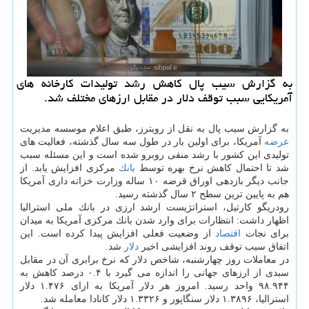
به گزارش سیب پال كاهش رشد تولیدات كارخانه های
آمریكایی سبب توقف دلار در مقابل ارزهای مختلف شد.
به گزارش سیب پال به نقل از رویترز، طبق اعلام موسسه مدیریت
عرضه
آمریكا، برای اولین بار در طول سه سال گذشته، فعالیت های
تولیدی این كشور با رشد منفی روبرو شده است و این مسئله سبب
شد تا احتمال كاهش نرخ بهره توسط
بانك
مركزی افزایش یابد. از
جانب دیگر بازدهی اوراق قرضه ۱۰ ساله وزارت خزانه داری آمریكا
هم به پایین ترین سطح ۲ سال گذشته رسید.
رودریگو كارتیل، استراتژیست ارشد ارزی در بانك ملی استرالیا
اظهار داشت: انتظارات برای وارد شدن بانك مركزی آمریكا به میدان
برای نجات
اقتصاد
از وضعیت فعلی افزایش پیدا كرده است. این
اتفاق سبب توقف روند افزایشی اخیر
دلار
شد.
در معاملات روز چهارشنبه، شاخص دلار كه نرخ برابری آن در مقابل
سبدی از ارزهای جهانی را اندازه می گیرد با ۰.۴ درصد كاهش به
۹۸.۹۴۴ واحد رسید. امروز هر دلار آمریكا به ازای ۱.۴۷۶ دلار
استرالیا، ۱.۳۸۹۶ دلار سنگاپور و ۱.۳۳۲۶ دلار كانادا معامله شد.