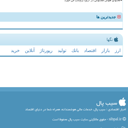
محتوای هوش مصنوعی در اروپا برچسب می خورد
جدیدترین ها
تگها
ارز
بازار
اقتصاد
بانك
تولید
رپورتاژ
آنلاین
خرید
سیب پال
اخبار اقتصادی ؛ سیب پال، خدمات مالی هوشمندانه، همراه شما در دنیای اقتصاد
sibpal.ir - حقوق مالکیتی سایت سیب پال محفوظ است