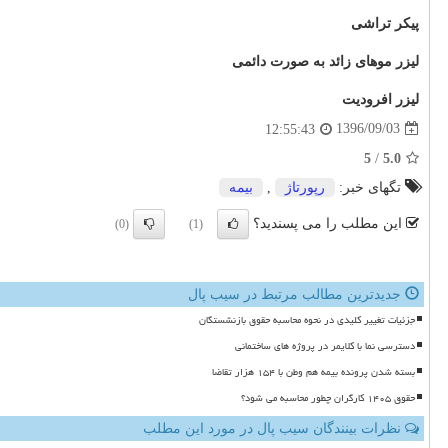
پیکر تراشی
لیزر موهای زائد به صورت دائمی
لیزر افرودیت
1396/09/03
12:55:43
5
/
5.0
تگهای خبر:
رپورتاژ
,
بیمه
این مطلب را می پسندید؟
(0)
(1)
جدیدترین مطالب مرتبط در سیب پال
جزئیات تغییر کلیدی در نحوه محاسبه حقوق بازنشستگان
دسترسی نما با کلایمر در پروژه های ساختمانی
بسته شدن پرونده بیمه هم وطن با ۱۵۴ هزار تقاضا
حقوق ۱۴۰۵ کارگران چطور محاسبه می شود؟
نظرات بینندگان سیب پال در مورد این مطلب