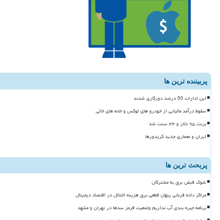
پربیننده ترین ها
این ادارات 50 درصد دورکاری شدند
سقوط درآمد مالیاتی از خودرو های لوکس و خانه های خالی
برنت ۹۵ دلار و ۴۴ سنت شد
ایران و معماری جدید کریدورها
پربحث ترین ها
شوک قبض برق به مشترکان
مراکز داده قربانی پنهان قطعی برق هزینه اختلال در اقتصاد دیجیتال
برنامه جیره بندی آب نداریم وضعیت قرمز سدها در تهران و مشهد