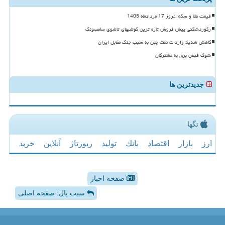
قیمت طلا و سکه امروز 17 مردادماه 1405
رکوردشکنی پیش فروش تازه ترین گوشیهای تاشوی سامسونگ
کاهش شدید واردات نفت چین به سبب جنگ مقابل ایران
شوک قبض برق به مشترکان
جدیدترین ها
تگها
ارز
بازار
اقتصاد
بانك
تولید
رپورتاژ
آنلاین
خرید
صفحه اخبار
سیب پال: صفحه اصلی