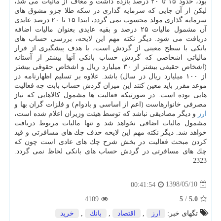
بود، حدود ۱۵ تا ۲۰ درصد بازده داشت و معاف از مالیات می شد،
لیكن از آن جایی كه سرمایه گذاری در سكه طلا جزو مشوق های
سرمایه گذاری مولد محسوب نمی گردد، ابتدا ۱۵ تا ۲۰ درصد عایدی
آن مشمول مالیات ۲۵ درصد و بقیه عایدی بعنوان مالیات اضافه
دریافت می شود. دیگر نكته مهم این لایحه، بررسی حساب های
بانكی با سطح معینی از گردش است، با هدف پیشگیری از فرار
مالیاتی اشخاصی كه گردش حساب بانكی آنها بیشتر از آستانه
(اشخاص حقیقی بیشتر از ۳۰ میلیارد ریال و اشخاص حقوقی بیشتر
از ۱۰۰ میلیارد ریال در سال) باشد. علاوه بر تسلیم اظهارنامه در
موعد مقرر باید معین كنند این میزان گردش حساب بابت چه فعالیت
هایی بوده است. در صورتیكه فعالیت ها مشمول كالاهایی كه نیاز
مصرفی خانوارهاست (اعم از اساسی و بادوام) و فلزات گران بها و
ارز
و دیگر مصادیقی نباشد كه توسط هیئت وزیران اعلام شده است،
مشمول مالیات اضافی نخواهد شد و تنها مالیات مربوط دریافت
خواهد شد. دیگر نكته مهم این لایحه حذف چك های مسافرتی و قید
كردن مبحث فعالیت در بخش شرح چك های عادی است چون كه
چك های مسافرتی در گردش حساب های بانكی لحاظ نمی گردد.
2323
1398/05/10
00:41:54
4109
5
/
5.0
تگهای خبر:
ارز
,
اقتصاد
,
بانك
,
خرید