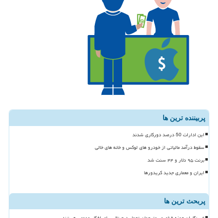
پربیننده ترین ها
این ادارات 50 درصد دورکاری شدند
سقوط درآمد مالیاتی از خودرو های لوکس و خانه های خالی
برنت ۹۵ دلار و ۴۴ سنت شد
ایران و معماری جدید کریدورها
پربحث ترین ها
خبرنگاران حوزه فناوری، مترجمان تحول دیجیتال برای افکار عمومی هستند