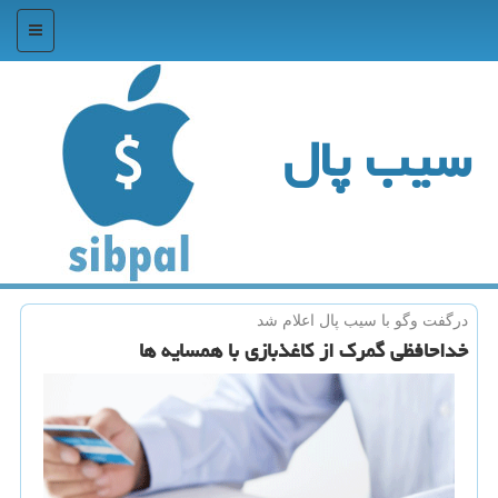
منو
سیب پال
درگفت وگو با سیب پال اعلام شد
خداحافظی گمرك از كاغذبازی با همسایه ها