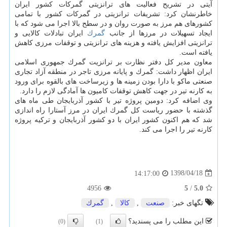
آیتی در تشریح فعالیت های ترانزیتی گمركات كشور ایران
خاطرنشان كرد: تشریفات ترانزیتی در گمركات كشور با تمامی
كشورهای هم مرز به صورت روان و در سطح بالا اجرا می شود كه با
ایجاد تسهیلات در مرزها از جانب
گمرك
ایران تبادلات كالایی و
ترانزیتی افزایش یافته و هزینه های ترانزیتی و توقفات مرزی كاهش
یافته است.
معاون مدیر كل دفتر نظارت بر ترانزیت گمرك جمهوری اسلامی
ایران اظهار داشت: گمرك و پایانه مرزی تاجر در منطقه آزاد تجاری
صنعتی ماكو با دارا بودن زمینه ها و زیرساخت های بالقوه برای ورود
به كارنه تیر در جهت كاهش توقفات كامیون ها آمادگی لازم را دارد.
وی اضافه كرد: دومین پروژه تیر با كشور آذربایجان طی ماه های
گذشته با حضور ریاست كل گمرك ایران در مرز آستارا راه اندازی
شد كه هم اكنون كشور ایران با دو كشور آذربایجان و تركیه پروژه
كارنه تیر را اجرا می كند.
1398/04/18
14:17:00
4956
5
/
5.0
تگهای خبر:
صنعت
,
كالا
,
گمرك
این مطلب را می پسندید؟
(0)
(1)