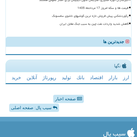
قیمت طلا و سکه امروز 17 مردادماه 1405
رکوردشکنی پیش فروش تازه ترین گوشیهای تاشوی سامسونگ
کاهش شدید واردات نفت چین به سبب جنگ مقابل ایران
جدیدترین ها
تگها
ارز
بازار
اقتصاد
بانك
تولید
رپورتاژ
آنلاین
خرید
صفحه اخبار
سیب پال: صفحه اصلی
سیب پال