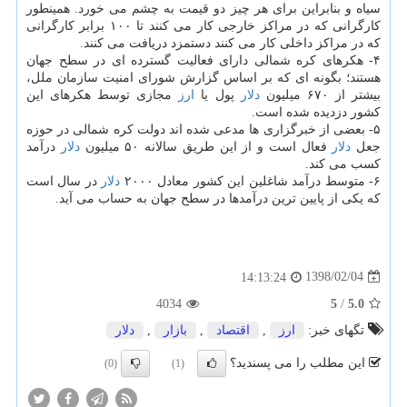
سیاه و بنابراین برای هر چیز دو قیمت به چشم می خورد. همینطور
كارگرانی كه در مراكز خارجی كار می كنند تا ۱۰۰ برابر كارگرانی
كه در مراكز داخلی كار می كنند دستمزد دریافت می كنند.
۴- هكرهای كره شمالی دارای فعالیت گسترده ای در سطح جهان
هستند؛ بگونه ای كه بر اساس گزارش شورای امنیت سازمان ملل،
بیشتر از ۶۷۰ میلیون
دلار
پول یا
ارز
مجازی توسط هكرهای این
كشور دزدیده شده است.
۵- بعضی از خبرگزاری ها مدعی شده اند دولت كره شمالی در حوزه
جعل
دلار
فعال است و از این طریق سالانه ۵۰ میلیون
دلار
درآمد
كسب می كند.
۶- متوسط درآمد شاغلین این كشور معادل ۲۰۰۰
دلار
در سال است
كه یكی از پایین ترین درآمدها در سطح جهان به حساب می آید.
1398/02/04
14:13:24
4034
5
/
5.0
تگهای خبر:
ارز
,
اقتصاد
,
بازار
,
دلار
این مطلب را می پسندید؟
(0)
(1)