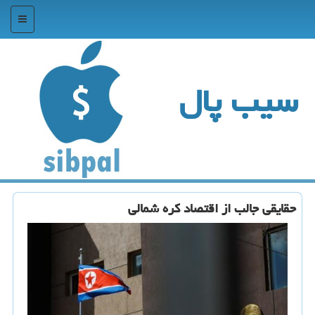
منو
سیب پال
حقایقی جالب از اقتصاد كره شمالی