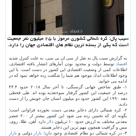
سیب پال: كره شمالی كشوری مرموز با ۲۵ میلیون نفر جمعیت
است كه یكی از بسته ترین نظام های اقتصادی جهان را دارد.
به گزارش سیب پال به نقل از سی ان بی سی، به علت كنترل شدید
اقتصاد
توسط دولت و محدود بودن آمارهای انتشار یافته اقتصادی،
اطلاعات كمی از وضعیت اقتصادی این كشور در دست است. با این
وجود اطلاعات اندك موجود هم شما را شگفت زده خواهد نمود كه در
ادامه می خوانید:
۱- طبق شاخص جهانی گرسنگی، تا آخر سال ۲۰۱۸ حدود ۴۳.۴
درصد از جمعیت این كشور گرفتار سوءتغذیه بوده اند. طی قحطی
دهه ۱۹۹۰ این كشور حدود دو میلیون انسان جان خویش را از دست
دادند.
۲- كره شمالی دارای ذخایر معدنی دست نخورده فراوانی است؛
بگونه ای كه تخمین زده می شود این كشور بیشتر از ۲۰۰ عنصر
معدنی مختلف به ارزش حدود ۱۰ تریلیون
دلار
دارد. آهن، طلا، روی،
مس و گرافیت همچون مهم ترین این ذخایر هستند.
۳- در كره شمالی دو نظام اقتصادی وجود دارد؛
بازار
دولتی و
بازار