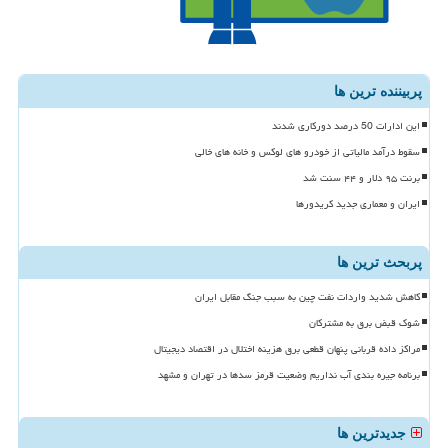
پربیننده ترین ها
این ادارات 50 درصد دورکاری شدند
سقوط درآمد مالیاتی از خودرو های لوکس و خانه های خالی
برنت ۹۵ دلار و ۴۴ سنت شد
ایران و معماری جدید کریدورها
پربحث ترین ها
کاهش شدید واردات نفت چین به سبب جنگ مقابل ایران
شوک قبض برق به مشترکان
مراکز داده قربانی پنهان قطعی برق هزینه اختلال در اقتصاد دیجیتال
برنامه جیره بندی آب نداریم وضعیت قرمز سدها در تهران و مشهد
جدیدترین ها