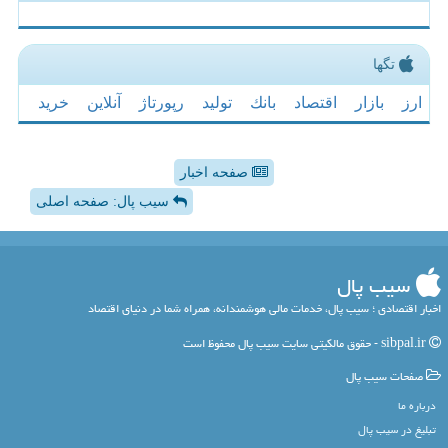
تگها
ارز
بازار
اقتصاد
بانك
تولید
رپورتاژ
آنلاین
خرید
صفحه اخبار
سیب پال: صفحه اصلی
سیب پال
اخبار اقتصادی ؛ سیب پال، خدمات مالی هوشمندانه، همراه شما در دنیای اقتصاد
sibpal.ir - حقوق مالکیتی سایت سیب پال محفوظ است
صفحات سیب پال
درباره ما
تبلیغ در سیب پال