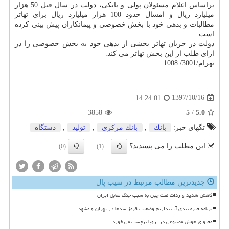
براساس اعلام مسئولان پولی و بانكی، دولت در سال قبل 50 هزار
میلیارد ریال و امسال حدود 100 هزار میلیارد ریال برای تهاتر
مطالبات و بدهی خود با بخش خصوصی و پیمانكاران پیش بینی كرده
است.
دولت در جریان تهاتر بخشی از بدهی خود به بخش خصوصی را در
ازای طلب از این بخش تهاتر می كند.
تهرام/3001/ 1008
1397/10/16
14:24:01
3858
5
/
5.0
تگهای خبر:
بانك
,
بانك مركزی
,
تولید
,
دستگاه
این مطلب را می پسندید؟
(0)
(1)
جدیدترین مطالب مرتبط در سیب پال
کاهش شدید واردات نفت چین به سبب جنگ مقابل ایران
برنامه جیره بندی آب نداریم وضعیت قرمز سدها در تهران و مشهد
محتوای هوش مصنوعی در اروپا برچسب می خورد