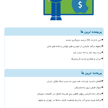
پربیننده ترین ها
این ادارات 50 درصد دورکاری شدند
سقوط درآمد مالیاتی از خودرو های لوکس و خانه های خالی
برنت ۹۵ دلار و ۴۴ سنت شد
ایران و معماری جدید کریدورها
پربحث ترین ها
کاهش شدید واردات نفت چین به سبب جنگ مقابل ایران
شوک قبض برق به مشترکان
مراکز داده قربانی پنهان قطعی برق هزینه اختلال در اقتصاد دیجیتال
برنامه جیره بندی آب نداریم وضعیت قرمز سدها در تهران و مشهد