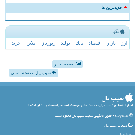
جدیدترین ها
تگها
ارز
بازار
اقتصاد
بانك
تولید
رپورتاژ
آنلاین
خرید
صفحه اخبار
سیب پال: صفحه اصلی
سیب پال
اخبار اقتصادی ؛ سیب پال، خدمات مالی هوشمندانه، همراه شما در دنیای اقتصاد
sibpal.ir - حقوق مالکیتی سایت سیب پال محفوظ است
صفحات سیب پال
درباره ما