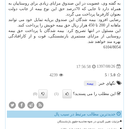
به گفته وی، عضویت در این صندوق مزایای زیادی برای روستاییان به
همراه دارد تا جایی كه 70درصد حق این نوع بیمه از جانب دولت
بعنوان كارفرما پرداخت می گردد.
رضایی افزود: بیمه شدگان این صندوق برپایه تمایل خود می توانند
ماهانه از 200 تا 450 هزار ریال حق بیمه خویش را پرداخت كنند.
این مسئول در انتها تصریح كرد: بیمه شدگان با پرداخت حق بیمه
روستایی از مزایای مستمری بازنشستگی، فوت و از كارافتادگی
بهره مند خواهند شد.
6104/8054
1397/08/26
17:56:58
4239
5
/
5.0
تگهای خبر:
بیمه
این مطلب را می پسندید؟
(0)
(1)
جدیدترین مطالب مرتبط در سیب پال
جزئیات تغییر کلیدی در نحوه محاسبه حقوق بازنشستگان
بسته شدن پرونده بیمه هم وطن با ۱۵۴ هزار تقاضا