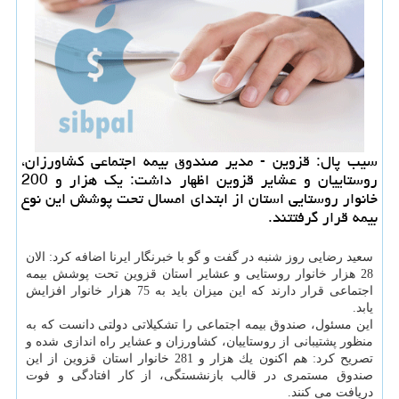
سیب پال: قزوین - مدیر صندوق بیمه اجتماعی كشاورزان،
روستاییان و عشایر قزوین اظهار داشت: یك هزار و 200
خانوار روستایی استان از ابتدای امسال تحت پوشش این نوع
بیمه قرار گرفتتند.
سعید رضایی روز شنبه در گفت و گو با خبرنگار ایرنا اضافه كرد: الان
28 هزار خانوار روستایی و عشایر استان قزوین تحت پوشش بیمه
اجتماعی قرار دارند كه این میزان باید به 75 هزار خانوار افزایش
یابد.
این مسئول، صندوق بیمه اجتماعی را تشكیلاتی دولتی دانست كه به
منظور پشتیبانی از روستاییان، كشاورزان و عشایر راه اندازی شده و
تصریح كرد: هم اكنون یك هزار و 281 خانوار استان قزوین از این
صندوق مستمری در قالب بازنشستگی، از كار افتادگی و فوت
دریافت می كنند.