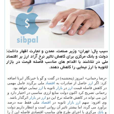
سیب پال: تهران- وزیر صنعت، معدن و تجارت اظهار داشت:
دولت و بانك مركزی برای كاهش تاثیر نرخ آزاد ارز بر اقتصاد
ملی در تلاشند با اقدام های مناسب فاصله قیمت در بازار
ثانویه با ارز نیمایی را كاهش دهند.
«رضا رحمانی» امروز (پنجشنبه) در گفت و گو با خبرنگار ایرنا اضافه
كرد: اگر
ارز
حاصل از صادرات به
اقتصاد
ملی برگردد عامل مهمی
در كاهش فاصله قیمت
ارز
در
بازار
ثانویه با
ارز
نیمایی خواهد بود.
رحمانی تصریح كرد اكنون دولت منابع ارزی مناسبی در اختیار دارد و
این می تواند در كاهش فاصله نرخ این دو
ارز
در
بازار
اثرگذار باشد.
وی افزود: سهم
ارز
بازار
ثانویه در
اقتصاد
ملی فقط سه درصد
برآورد می گردد اما بیشتر تاثیر آن روانی است و انتظار داریم دولت
و
بانك
مركزی با اجرای طرح های مناسب اقتصادی فاصله این 2 را