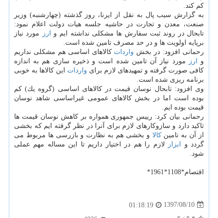
كم كند.
به گزارش سیب پال به نقل از ایرنا، روز گذشته (چهارشنبه) وزیر
صنعت، معدن و تجارت در حاشیه جلسه هیات دولت اعلام نمود:
تابحال در روند ثبت سفارش ها مشكلی نداشته ایم و
ارز
مورد نیاز
برپایه اولویت ها و در حد مصرف تامین شده است.
رحمانی افزود: در بخش
واردات
كالاهای اساسی هم مشكلی نداریم
و
ارز
مورد نیاز آن تامین شده است و ذخیره سازی هم به اندازه
كافی صورت گرفته و تمهیدهای لازم برای
واردات
این كالاها به خوبی
برنامه ریزی شده است.
وی افزود: تابحال نوسان قیمت در كالاهای اساسی (گروه یك) كم
بوده است اما در بخش كالاهای عمومی غیراساسی شاهد نوسان
قیمت بوده ایم.
رحمانی بیان كرد: رییس جمهوری همواره بر كاهش نوسان قیمت ها
تاكید دارد و سازوكارهای لازم برای آنرا در نظر گرفته ایم كه بخشی
از آن به تامین
كالا
و بخشی هم به نظارت و بازرسی ها مربوط می
گردد و
ابزار
لازم را هم در اختیار داریم تا این مساله مهم عملی
شود.
اقتصام*1108*1961*
1397/08/10
01:18:19