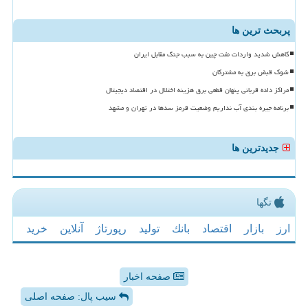
پربحث ترین ها
کاهش شدید واردات نفت چین به سبب جنگ مقابل ایران
شوک قبض برق به مشترکان
مراکز داده قربانی پنهان قطعی برق هزینه اختلال در اقتصاد دیجیتال
برنامه جیره بندی آب نداریم وضعیت قرمز سدها در تهران و مشهد
جدیدترین ها
تگها
ارز
بازار
اقتصاد
بانك
تولید
رپورتاژ
آنلاین
خرید
صفحه اخبار
سیب پال: صفحه اصلی