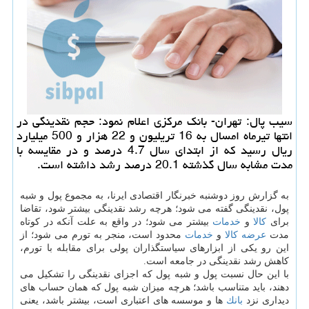
سیب پال: تهران- بانك مركزی اعلام نمود: حجم نقدینگی در
انتها تیرماه امسال به 16 تریلیون و 22 هزار و 500 میلیارد
ریال رسید كه از ابتدای سال 4.7 درصد و در مقایسه با
مدت مشابه سال گذشته 20.1 درصد رشد داشته است.
به گزارش روز دوشنبه خبرنگار اقتصادی ایرنا، به مجموع پول و شبه
پول، نقدینگی گفته می شود؛ هرچه رشد نقدینگی بیشتر شود، تقاضا
برای
كالا
و
خدمات
بیشتر می شود؛ در واقع به علت آنكه در كوتاه
مدت
عرضه
كالا
و
خدمات
محدود است، منجر به تورم می شود؛ از
این رو یكی از ابزارهای سیاستگذاران پولی برای مقابله با تورم،
كاهش رشد نقدینگی در جامعه است.
با این حال نسبت پول و شبه پول كه اجزای نقدینگی را تشكیل می
دهند، باید متناسب باشد؛ هرچه میزان شبه پول كه همان حساب های
دیداری نزد
بانك
ها و موسسه های اعتباری است، بیشتر باشد، یعنی