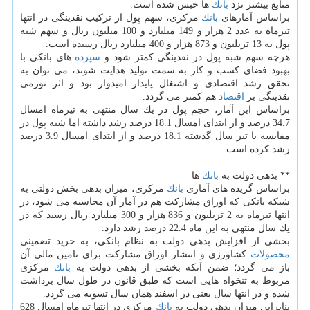
منابع بیشتر نزد
بانك
ها حبس شده است.
براساس آمارهای
بانك
مركزی، سهم پول از تركیب نقدینگی در انتها
تیرماه به عدد 2 هزار و 149 میلیارد و 100 میلیون ریال و سهم شبه
پول به 13 تریلیون و 873 هزار و 400 میلیارد ریال رسیده است.
هرچه سهم شبه پول در نقدینگی كمتر شود و
سپرده
های بانكی با
بهبود فضای كسب و كار به سمت تولید هدایت شوند، می توان به
تحقق رشد اقتصادی و اشتغال پایدار امیدوار بود و اثر تورمی
نقدینگی بر
اقتصاد
هم كمتر می گردد.
براساس این آمار، حجم پول در یك سال منتهی به تیرماه امسال
34.7 درصد و از ابتدای امسال 18.1 درصد رشد داشته اما شبه پول در
مقایسه با تیر سال گذشته 18.1 درصد و از ابتدای امسال 3.9 درصد
رشد كرده است.
** بدهی دولت به
بانك
ها
براساس گزیده های آماری
بانك
مركزی، میزان بدهی بخش دولتی به
شبكه بانكی كه اوراق مشاركت هم در آمار آن محاسبه می شود، در
انتها تیرماه به 2 تریلیون و 836 هزار و 300 میلیارد ریال رسید كه در
یك سال منتهی به این ماه 22.4 درصد رشد دارد.
بخشی از افزایش بدهی دولت به نظام بانكی، به خرید تضمینی
محصولات
كشاورزی و انتشار اوراق مشاركت برای تامین مالی آن
باز می گردد؛ ضمن آنكه بخشی از بدهی دولت به
بانك
مركزی
مربوط به تنخواه هایی است كه طبق قانون در طول سال برداشت
شده و در انتها سال یعنی در اسفند همان سال تسویه می گردد.
بنابراین میزان بدهی دولت به
بانك
مركزی در انتها تیرماه امسال 628