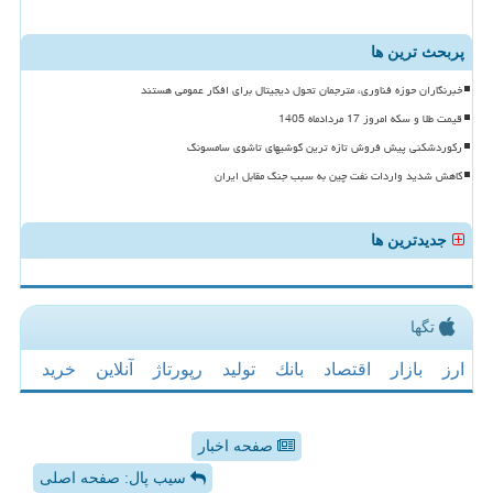
پربحث ترین ها
خبرنگاران حوزه فناوری، مترجمان تحول دیجیتال برای افکار عمومی هستند
قیمت طلا و سکه امروز 17 مردادماه 1405
رکوردشکنی پیش فروش تازه ترین گوشیهای تاشوی سامسونگ
کاهش شدید واردات نفت چین به سبب جنگ مقابل ایران
جدیدترین ها
تگها
ارز
بازار
اقتصاد
بانك
تولید
رپورتاژ
آنلاین
خرید
صفحه اخبار
سیب پال: صفحه اصلی