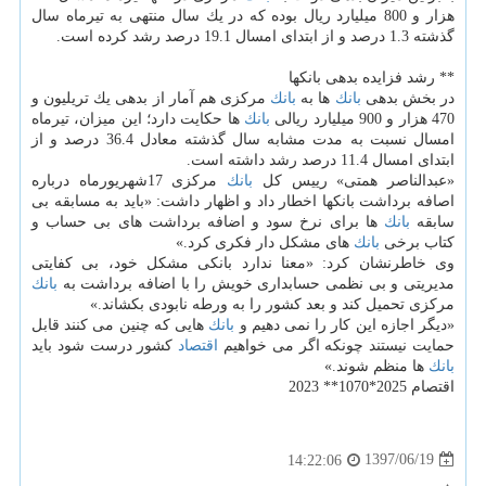
هزار و 800 میلیارد ریال بوده كه در یك سال منتهی به تیرماه سال
گذشته 1.3 درصد و از ابتدای امسال 19.1 درصد رشد كرده است.
** رشد فزایده بدهی بانكها
در بخش بدهی
بانك
ها به
بانك
مركزی هم آمار از بدهی یك تریلیون و
470 هزار و 900 میلیارد ریالی
بانك
ها حكایت دارد؛ این میزان، تیرماه
امسال نسبت به مدت مشابه سال گذشته معادل 36.4 درصد و از
ابتدای امسال 11.4 درصد رشد داشته است.
«عبدالناصر همتی» رییس كل
بانك
مركزی 17شهریورماه درباره
اصافه برداشت بانكها اخطار داد و اظهار داشت: «باید به مسابقه بی
سابقه
بانك
ها برای نرخ سود و اضافه برداشت های بی حساب و
كتاب برخی
بانك
های مشكل دار فكری كرد.»
وی خاطرنشان كرد: «معنا ندارد بانكی مشكل خود، بی كفایتی
مدیریتی و بی نظمی حسابداری خویش را با اضافه برداشت به
بانك
مركزی تحمیل كند و بعد كشور را به ورطه نابودی بكشاند.»
«دیگر اجازه این كار را نمی دهیم و
بانك
هایی كه چنین می كنند قابل
حمایت نیستند چونكه اگر می خواهیم
اقتصاد
كشور درست شود باید
بانك
ها منظم شوند.»
اقتصام 2025*1070** 2023
1397/06/19
14:22:06