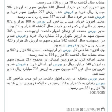
مشابه سال گذشته به 78 هزار و 736 می رسید.
وی تصریح كرد: در خرداد امسال 418 میلیون سهم به ارزش 982
میلیارد ریال خرید و
فروش
شد، ارزش 277 میلیون سهم خرید و
فروش
شده در خرداد سال قبل به 557 میلیارد ریال می رسید.
محبی افزود: خرداد امسال شاخص كل
بورس
به 108 هزار و 872
رسید در حالی این كه رقم در خرداد سال گذشته 78 هزار و 736 بود.
مدیر
بورس
منطقه ای زنجان اظهار داشت: اردیبهشت امسال 348
میلیون سهم به ارزش یكهزار و 22 میلیارد ریال خرید و
فروش
شد و
در اردیبهشت سال گذشته 942 میلیون سهم به ارزش یك هزار و 420
میلیارد ریال خرید و
فروش
شده بود.
وی افزود: شاخص كل
بورس
در اردیبهشت امسال 94 هزار و 940 و
مدت مشابه سال گذشته 81 هزار و 194 به ثبت رسید.
محبی اضافه كرد: در فروردین امسال، در مجموع 217 میلیون سهم
به ارزش 348 میلیارد ریال در
بورس
این استان خرید و
فروش
شد و
فروردین سال قبل 427 میلیون سهم به ارزش 705 میلیارد ریال داد و
ستد شد.
مدیر
بورس
منطقه ای زنجان اظهار داشت: در این مدت شاخص كل
بورس
زنجان به 95 هزار و 533 رسید در حالیكه فروردین سال 96 به
78 هزار و 651 می رسید.
3001/6085
1397/05/10
15:14:19