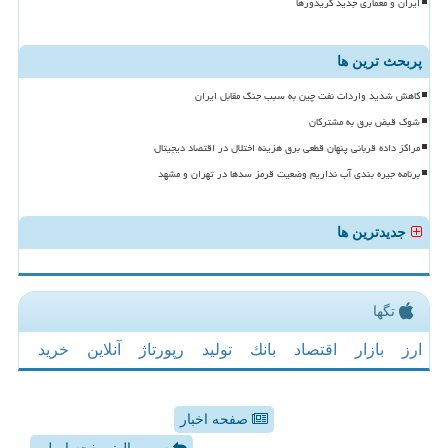
ایران و معماری جدید کریدورها
پربحث ترین ها
کاهش شدید واردات نفت چین به سبب جنگ مقابل ایران
شوک قبض برق به مشترکان
مراکز داده قربانی پنهان قطعی برق هزینه اختلال در اقتصاد دیجیتال
برنامه جیره بندی آب نداریم وضعیت قرمز سدها در تهران و مشهد
جدیدترین ها
تگها
ارز
بازار
اقتصاد
بانك
تولید
رپورتاژ
آنلاین
خرید
صفحه اخبار