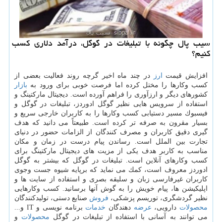
سیب پال چگونه با تبلیغات در گوگل، درآمد دلاری كسب
كنیم؟
افزایش قیمت
ارز
در چند ماه اخیر گرچه روند فعالیت بعضی از
كسب وكارها را مختل كرده اما فرصت خوبی برای ورود به
بازار
كشورهای دیگر و ارزآوری را فراهم آورده است. دیجیتال ماركتینگ و
استفاده از سرویس هایی نظیر گوگل ادوردز، تبلیغات در گوگل و
فیسبوك مسیر دستیابی كسب وكارها را به كاربران خارجی سریع و
بسیار مقرون به صرفه تر كرده است. طبیعتاً می دانید كه هدف
گیری دقیق كاربران و مصرف كنندگان از الزامات حضور در دنیای
تجارت بین الملل است. رساندن پیام درست در زمان و مكان
مناسب به كاربر هدف یكی از مزیت های دیجیتال ماركتینگ برای
كسب وكارهای آنلاین است. تبلیغات در گوگل كه بیشتر به گوگل
ادوردز معروف است، كمك می نماید كه برپایه شیوه جست وجوی
كاربران غیرفارسی زبان و سلیقه بصری و استفاده از سایت ها و
اپلیكیشن ها، پیام خویش را به گوش آنها برسانید. كسب وكارهایی
نظیر گردشگری، توریسم پزشكی،
فروش
صنایع دستی، تولیدكنندگان
محصولات
دارویی،
عرضه
دهندگان
خدمات
برنامه نویسی و IT و...
می توانند به آسانی با استفاده از تبلیغات در گوگل
محصولات
و