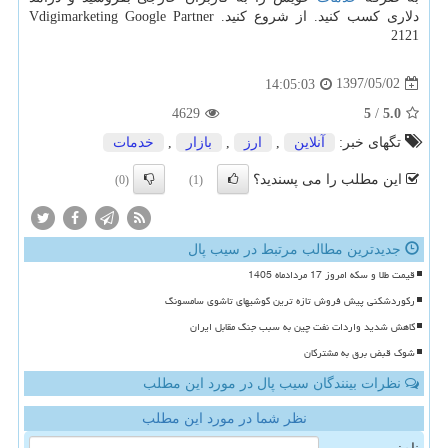
دلاری كسب كنید. از شروع كنید. Vdigimarketing Google Partner
2121
1397/05/02
14:05:03
4629
5
/
5.0
تگهای خبر:
آنلاین
,
ارز
,
بازار
,
خدمات
این مطلب را می پسندید؟
(0)
(1)
جدیدترین مطالب مرتبط در سیب پال
قیمت طلا و سکه امروز 17 مردادماه 1405
رکوردشکنی پیش فروش تازه ترین گوشیهای تاشوی سامسونگ
کاهش شدید واردات نفت چین به سبب جنگ مقابل ایران
شوک قبض برق به مشترکان
نظرات بینندگان سیب پال در مورد این مطلب
نظر شما در مورد این مطلب