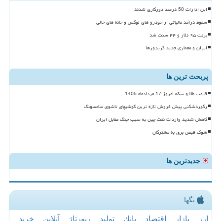
این ادارات 50 درصد دورکاری شدند
سقوط درآمد مالیاتی از خودرو های لوکس و خانه های خالی
برنت ۹۵ دلار و ۴۴ سنت شد
ایران و معماری جدید کریدورها
پربحث ترین ها
قیمت طلا و سکه امروز 17 مردادماه 1405
رکوردشکنی پیش فروش تازه ترین گوشیهای تاشوی سامسونگ
کاهش شدید واردات نفت چین به سبب جنگ مقابل ایران
شوک قبض برق به مشترکان
جدیدترین ها
تگها
ارز
بازار
اقتصاد
بانك
تولید
رپورتاژ
آنلاین
خرید