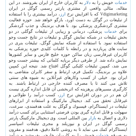
خدمات
خویش را به
دلار
به كاربران خارج از ایران بفروشند. در این
مقاله، مثالی واقعی از مشتری پارتنر رسمی گوگل در ایران
Vdigimarketing كه با افزایش نرخ
ارز
، درآمد بیشتری را با استفاده
از تبلیغات در گوگل به دست آورد، بازگو خواهد شد. حوزه فعالیت
مشتری گردشگری پزشكی بود. با هدف برندینگ و جذب گردشگر
برای
خدمات
پزشكی، درمانی و زیبایی از تبلیغات گوگلی در دو
بخش تبلیغات در شبكه نمایش گوگل و تبلیغات در نتایج جست وجو
استفاده نمود. با استفاده از شبكه نمایش گوگل، تبلیغات بنری در
سایت های پربازدید و در رابطه با كلمات كلیدی حوزه پزشكی به
كاربران غیرفارسی زبان ساكن حوزه خلیج فارس و سایر كشورها
نمایش داده شد. از طرفی دیگر برپایه كلماتی كه بیشتر جست وجو
می شد، كمپین تبلیغات كلیكی گوگل افتتاح شد. نتیجه این كمپین
علاوه بر برندینگ، تكمیل فرم، ارتباط و سفر كابران متقاضی به
ایران بود. خیلی از كسب وكارهای غیرآنلاین به شیوه های سنتی
تلاش می كنند تا با مصرف كننده خارجی در ارتباط باشند. به
كارگیری مسیرهای پرهزینه كه اثربخشی آن قابل اندازه گیری نیست
آن هم در در دوران افزایش نرخ
ارز
، كسب درآمد را طولانی و
غیرقابل تحقق می كند. دیجیتال ماركتینگ و استفاده از ابزارهای
تبلیغات در اینستاگرام، فیسبوك و گوگل به علت هدفمندی، سرعت،
سهولت و قابل اندازه گیری بودن فرصتی استثنایی برای كسب درآمد
دلاری و اتصال به
بازار
بین المللی است. وی دیجیتال ماركتینگ پارتنر
رسمی گوگل در ایران و نیوزیلند و مجری تبلیغات اسپانسر
اینستاگرام كمك می نماید تا به روشی كاملا دقیق، هدفمند و مقرون
به صرفه
خدمات
خویش را به كاربران خارجی بفروشید و درآمد