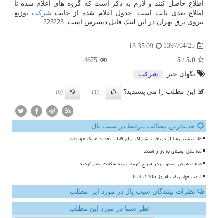
اطلاع حاصل كنند و لازم به ذكر است كه گروه های اعلام شده تا
اطلاع بعدی ثابت است. جدول اعلام شده از جانب
شركت
توزیع
نیروی برق تهران در این لینك قابل دسترس است. 223223
1397/04/25
13:35:09
4675
5
/
5.0
تگهای خبر:
شركت
این مطلب را می پسندید؟
(0)
(1)
جدیدترین مطالب مرتبط در سیب پال
عقب نشینی متا از دریافت اشتراک برای قابلیت جدید عینک هوشمند
سه مدل جمینای به بازار آمدند
دخالت هوش مصنوعی در اخراج کارمندان به شکایت منجر گردید
قیمت جهانی نفت امروز 1405، 4، 6
نظرات بینندگان سیب پال در مورد این مطلب
نظر شما در مورد این مطلب