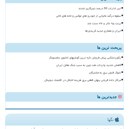
این ادارات 50 درصد دورکاری شدند
سقوط درآمد مالیاتی از خودرو های لوکس و خانه های خالی
برنت ۹۵ دلار و ۴۴ سنت شد
ایران و معماری جدید کریدورها
پربحث ترین ها
رکوردشکنی پیش فروش تازه ترین گوشیهای تاشوی سامسونگ
کاهش شدید واردات نفت چین به سبب جنگ مقابل ایران
شوک قبض برق به مشترکان
مراکز داده قربانی پنهان قطعی برق هزینه اختلال در اقتصاد دیجیتال
جدیدترین ها
تگها