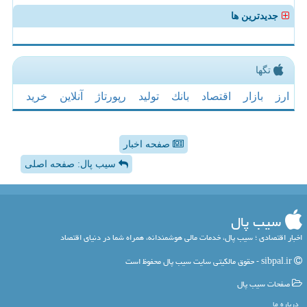
جدیدترین ها
تگها
ارز
بازار
اقتصاد
بانك
تولید
رپورتاژ
آنلاین
خرید
صفحه اخبار
سیب پال: صفحه اصلی
سیب پال
اخبار اقتصادی ؛ سیب پال، خدمات مالی هوشمندانه، همراه شما در دنیای اقتصاد
sibpal.ir - حقوق مالکیتی سایت سیب پال محفوظ است
صفحات سیب پال
درباره ما