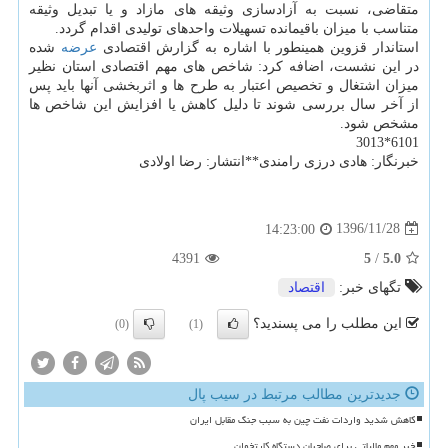
متقاضی، نسبت به آزادسازی وثیقه های مازاد و یا تبدیل وثیقه
متناسب با میزان باقیمانده تسهیلات واحدهای تولیدی اقدام گردد.
استاندار قزوین همینطور با اشاره به گزارش اقتصادی
عرضه
شده
در این نشست، اضافه كرد: شاخص های مهم اقتصادی استان نظیر
میزان اشتغال و تخصیص اعتبار به طرح ها و اثربخشی آنها باید پس
از آخر سال بررسی شوند تا دلیل كاهش یا افزایش این شاخص ها
مشخص شود.
6101*3013
خبرنگار: هادی درزی رامندی**انتشار: رضا اولادی
1396/11/28
14:23:00
4391
5
/
5.0
تگهای خبر:
اقتصاد
این مطلب را می پسندید؟
(0)
(1)
جدیدترین مطالب مرتبط در سیب پال
کاهش شدید واردات نفت چین به سبب جنگ مقابل ایران
خبر مهم مالیاتی برای صاحبان دستگاه کارتخوان