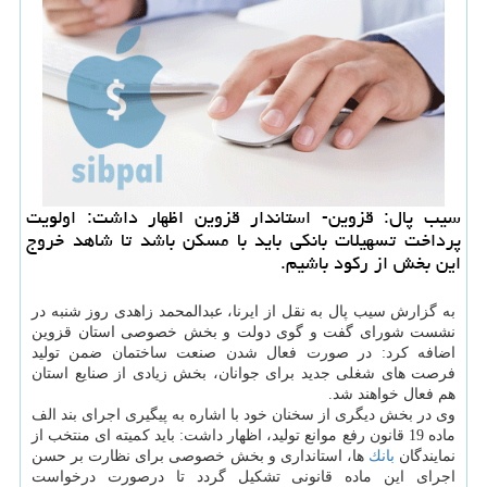
سیب پال: قزوین- استاندار قزوین اظهار داشت: اولویت
پرداخت تسهیلات بانكی باید با مسكن باشد تا شاهد خروج
این بخش از ركود باشیم.
به گزارش سیب پال به نقل از ایرنا، عبدالمحمد زاهدی روز شنبه در
نشست شورای گفت و گوی دولت و بخش خصوصی استان قزوین
اضافه كرد: در صورت فعال شدن صنعت ساختمان ضمن تولید
فرصت های شغلی جدید برای جوانان، بخش زیادی از صنایع استان
هم فعال خواهند شد.
وی در بخش دیگری از سخنان خود با اشاره به پیگیری اجرای بند الف
ماده 19 قانون رفع موانع تولید، اظهار داشت: باید كمیته ای منتخب از
نمایندگان
بانك
ها، استانداری و بخش خصوصی برای نظارت بر حسن
اجرای این ماده قانونی تشكیل گردد تا درصورت درخواست