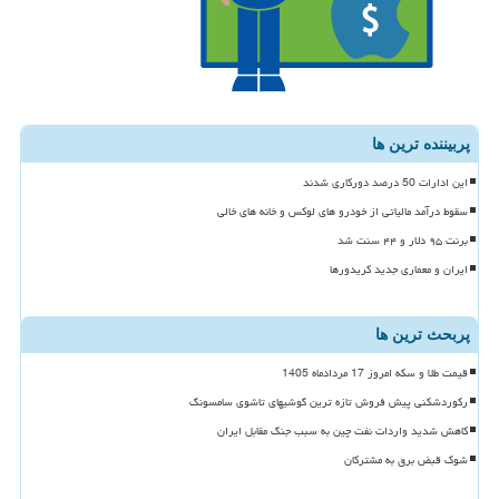
پربیننده ترین ها
این ادارات 50 درصد دورکاری شدند
سقوط درآمد مالیاتی از خودرو های لوکس و خانه های خالی
برنت ۹۵ دلار و ۴۴ سنت شد
ایران و معماری جدید کریدورها
پربحث ترین ها
قیمت طلا و سکه امروز 17 مردادماه 1405
رکوردشکنی پیش فروش تازه ترین گوشیهای تاشوی سامسونگ
کاهش شدید واردات نفت چین به سبب جنگ مقابل ایران
شوک قبض برق به مشترکان