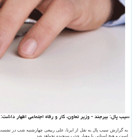
سیب پال: بیرجند - وزیر تعاون، كار و رفاه اجتماعی اظهار داشت: امسال 20 هزار میلیارد تومان تسهیلات بانكی برای تولید و توسعه اشتغال جدید در كشور
به گزارش سیب پال به نقل از ایرنا، علی ربیعی چهارشنبه شب در نشست 
است و هیچ استانی با معیار جذب سنجیده نخواهد شد.