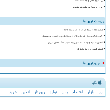
برنت ۹۵ دلار و ۴۴ سنت شد
ایران و معماری جدید کریدورها
پربحث ترین ها
قیمت طلا و سکه امروز 17 مردادماه 1405
رکوردشکنی پیش فروش تازه ترین گوشیهای تاشوی سامسونگ
کاهش شدید واردات نفت چین به سبب جنگ مقابل ایران
شوک قبض برق به مشترکان
جدیدترین ها
تگها
ارز
بازار
اقتصاد
بانك
تولید
رپورتاژ
آنلاین
خرید