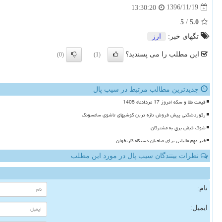
1396/11/19
13:30:20
5
/
5.0
تگهای خبر:
ارز
این مطلب را می پسندید؟
(0)
(1)
جدیدترین مطالب مرتبط در سیب پال
قیمت طلا و سکه امروز 17 مردادماه 1405
رکوردشکنی پیش فروش تازه ترین گوشیهای تاشوی سامسونگ
شوک قبض برق به مشترکان
خبر مهم مالیاتی برای صاحبان دستگاه کارتخوان
نظرات بینندگان سیب پال در مورد این مطلب
نام:
ایمیل: