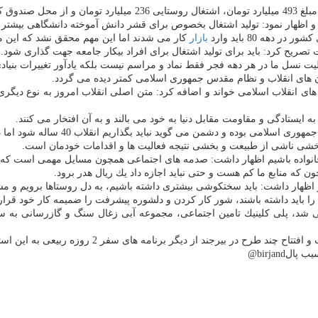
 و اظهار نمود: تولید اشتغال بخصوص برای قشر دانش آموخته دانشگاهی بیشت
بازار
كار می شدند اما این مهم محقق نشد كه این مو
تصریح كرد: باید برای تولید اشتغال برای افراد بیكار جامعه جهت گذاری شود.
ت نسل ما در هر دهه فجر فقط نماد و مراسم نیست بلكه یادآور تغییرات بنیا
ان های انقلاب و نظام مقدس جمهوری اسلامی كمتر دیده می گردد.
ای انقلاب اسلامی خواند و اضافه كرد: متن اصلی انقلاب امروز به نوع دیگر
یستادگی و مقاومت مقابل دنیا به خود می بالند و به آن افتخار می كنند.
بخشی ناشی از طبیعت و بخشی نتیجه فعالیت ها و اقدامات خودمان است.
اد خانواده باشیم اظهار داشت: صدمه های اجتماعی همچون مسایل مهمی است كه با
ون كه منابع ما كم هست و حتی نباید اجازه داد یك ریال هدر برود.
 باید داشته باشند، شور كار كردن و دلشوره پیشرفت را ضمیمه كار خود قرار د
نوبی شد، پلی كلینیك تامین اجتماعی، مجموعه آبی زغال سنگ و گازرسانی ب
ر بیرجند از دیگر برنامه های سفر 2 روزه ربیعی به این استان است.