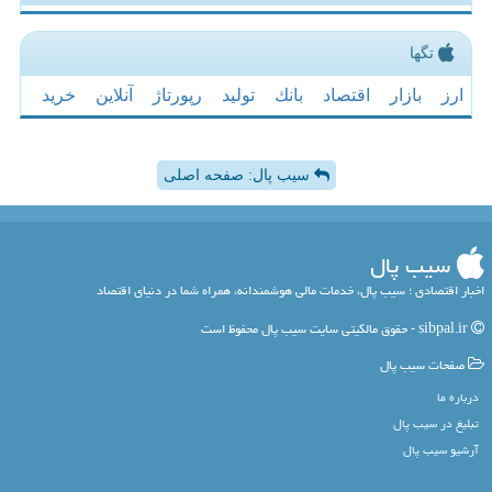
تگها
ارز
بازار
اقتصاد
بانك
تولید
رپورتاژ
آنلاین
خرید
سیب پال: صفحه اصلی
سیب پال
اخبار اقتصادی ؛ سیب پال، خدمات مالی هوشمندانه، همراه شما در دنیای اقتصاد
sibpal.ir - حقوق مالکیتی سایت سیب پال محفوظ است
صفحات سیب پال
درباره ما
تبلیغ در سیب پال
آرشیو سیب پال