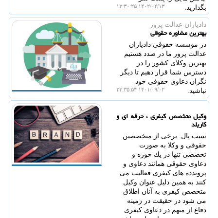
۱۴۰۲/۰۴/۱۳ ۱۳:۳۰:۲۵
بگذارید.
دادیاران عدالت پرور
بهترین مشاوره حقوقی
در موسسه حقوقی دادیاران
عدالت پرور ما در صدد هستیم
بهترین وکلای کشور را در
دسترس شما قرار دهیم تا دیگر
نگران دعاوی حقوقی خود
۱۴۰۱/۰۹/۰۲ ۲۳:۳۵:۵۴
نباشید.
وكیل متخصص كیفری ، حرفه ای و
كاربلد
سیب پال: برخی از متخصصین
حقوقی و وكلا به صورت
تخصصی تنها در یك حوزه و
دعاوی حقوقی همانند دعاوی و
پروندده های كیفری فعالیت می
كنند به همین دلیل عنوان وكیل
متخصص كیفری به آنان اطلاق
می شود در حقیقت در زمینه‌
دفاع از متهم در دعاوی كیفری