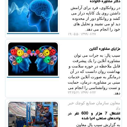
دكتر مشاوره خانواده
در روانكاوی، فرد برای آرامش
داشتن روی یك كاناپه دراز می
كشد و روانكاو دور از محدوده
دید او می نشیند و تحلیل های
خود را انجام می دهد.
۱۳۹۹/۰۶/۲۷ ۱۹:۰۵:۵۰
مزایای مشاوره آنلاین
سیب پال: به جرات می توان
مشاوره آنلاین را یك پیشرفت
قابل ملاحظه در حوزه سلامت و
بهداشت روان دانست كه در آن
درمانگر به صورت آنلاین خدمات
مبنی بر مشاوره، درمان، حمایت
و تست روانشناسی را انجام می
۱۳۹۹/۰۶/۲۲ ۲۳:۲۵:۲۱
دهد.
معاون سازمان صنایع كوچك خبر
داد
اشتغال 7 هزار و 600 نفر در
واحدهای صنعتی احیا شده
به گزارش سیب پال معاون