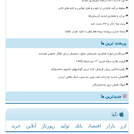
این ادارات 50 درصد دورکاری شدند
سقوط درآمد مالیاتی از خودرو های لوکس و خانه های خالی
ایران و معماری جدید کریدورها
برنت ۹۵ دلار و ۴۴ سنت شد
بسته شدن پرونده بیمه هم وطن با ۱۵۴ هزار تقاضا
پربحث ترین ها
خبرنگاران حوزه فناوری، مترجمان تحول دیجیتال برای افکار عمومی هستند
قیمت طلا و سکه امروز 17 مردادماه 1405
رکوردشکنی پیش فروش تازه ترین گوشیهای تاشوی سامسونگ
کاهش شدید واردات نفت چین به سبب جنگ مقابل ایران
شوک قبض برق به مشترکان
جدیدترین ها
تگها
ارز
بازار
اقتصاد
بانك
تولید
رپورتاژ
آنلاین
خرید