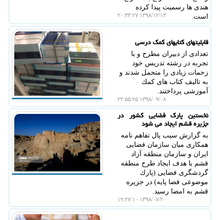
هندی ها رسمیت پیدا كرده
۱۳۹۸/۱۲/۱۳ ۲۰:۳۳:۲۷
است.
قابلیتهای كتابهای كمك ‏درسی
تعدادی از دبیران مطرح و با
تجربه در رشته تدریس خود
زحمات زیادی را متحمل شدند و
به تالیف كتاب های كمك
آموزشی پرداختند.
۱۳۹۸/۰۹/۰۸ ۲۲:۵۵:۲۵
نخستین پارك فضایی كشور در
جزیره قشم ایجاد می شود
به گزارش سیب پال تفاهم نامه
همكاری میان سازمان فضایی
ایران و سازمان منطقه آزاد
قشم با هدف ایجاد طرح منطقه
گردشگری فضایی (پارك
موضوعی فضا پایه) در جزیره
قشم به امضا رسید.
۱۳۹۸/۰۷/۲۰ ۱۹:۲۷:۱۰