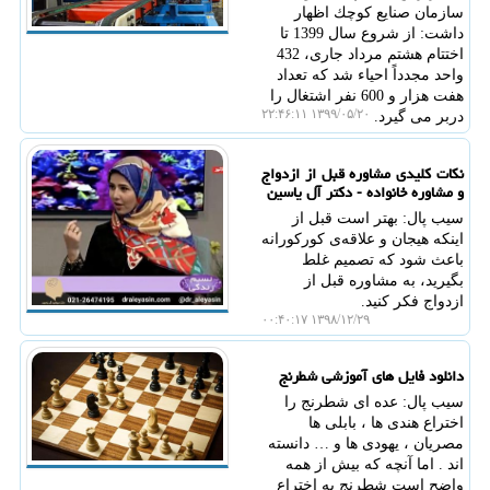
سازمان صنایع كوچك اظهار
داشت: از شروع سال 1399 تا
اختتام هشتم مرداد جاری، 432
واحد مجدداً احیاء شد كه تعداد
هفت هزار و 600 نفر اشتغال را
۱۳۹۹/۰۵/۲۰ ۲۲:۴۶:۱۱
دربر می گیرد.
نكات كلیدی مشاوره قبل از ازدواج
و مشاوره خانواده - دكتر آل یاسین
سیب پال: بهتر است قبل از
اینكه هیجان و علاقه‌ی كوركورانه
باعث شود كه تصمیم غلط
بگیرید، به مشاوره قبل از
ازدواج فكر كنید.
۱۳۹۸/۱۲/۲۹ ۰۰:۴۰:۱۷
دانلود فایل های آموزشی شطرنج
سیب پال: عده ای شطرنج را
اختراع هندی ها ، بابلی ها
مصریان ، یهودی ها و … دانسته
اند . اما آنچه كه بیش از همه
واضح است شطرنج به اختراع