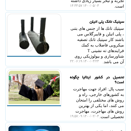
تجربه و تبحر بسیار زیادی داشته
۱۴۰۰/۰۵/۰۳ ۱۴:۳۳:۵۷
است.
سپتیك تانك پلی اتیلن
سپتیك تانك ها از جنس های بتنی
، پلی اتیلن و فایبرگلاس می
باشند كار سپتیك تانك تصفیه
میكروبی فاضلاب به كمك
فرایندهای ته نشینی T
شناورسازی و بیولوژیكی روی
۱۴۰۰/۰۳/۲۳ ۲۲:۰۶:۱۹
آن می باشد.
تحصیل در كشور ایتالیا چگونه
است؟
سیب پال: افراد جهت مهاجرت
به كشورهای خارجی، راه و
روش های مختلفی را امتحان
می كنند، اما یكی از بهترین
روش های مهاجرت، مهاجرت
۱۴۰۰/۰۲/۰۴ ۱۹:۵۷:۰۹
تحصیلی است.