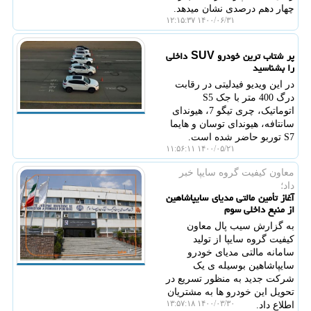
چهار دهم درصدی نشان میدهد.
۱۴۰۰/۰۶/۳۱ ۱۲:۱۵:۳۷
پر شتاب ترین خودرو SUV داخلی
را بشناسید
در این ویدیو فیدلیتی در رقابت
درگ 400 متر با جک S5
اتوماتیک، چری تیگو 7، هیوندای
سانتافه، هیوندای توسان و هایما
S7 توربو حاضر شده است.
۱۴۰۰/۰۵/۲۱ ۱۱:۵۶:۱۱
معاون كیفیت گروه سایپا خبر
داد؛
آغاز تأمین مالتی مدیای سایپاشاهین
از منبع داخلی سوم
به گزارش سیب پال معاون
کیفیت گروه سایپا از تولید
سامانه مالتی مدیای خودرو
سایپاشاهین بوسیله ی یک
شرکت جدید به منظور تسریع در
تحویل این خودرو ها به مشتریان
۱۴۰۰/۰۳/۳۰ ۱۳:۵۷:۱۸
اطلاع داد.