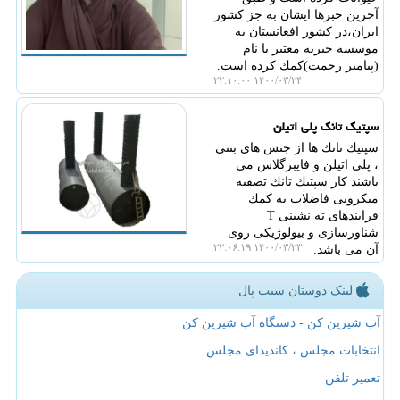
آخرین خبرها ایشان به جز كشور
ایران،در كشور افغانستان به
موسسه خیریه معتبر با نام
(پیامبر رحمت)كمك كرده است.
۱۴۰۰/۰۳/۲۴ ۲۲:۱۰:۰۰
سپتیك تانك پلی اتیلن
سپتیك تانك ها از جنس های بتنی
، پلی اتیلن و فایبرگلاس می
باشند كار سپتیك تانك تصفیه
میكروبی فاضلاب به كمك
فرایندهای ته نشینی T
شناورسازی و بیولوژیكی روی
۱۴۰۰/۰۳/۲۳ ۲۲:۰۶:۱۹
آن می باشد.
لینک دوستان سیب پال
آب شیرین کن - دستگاه آب شیرین کن
انتخابات مجلس ، کاندیدای مجلس
تعمیر تلفن