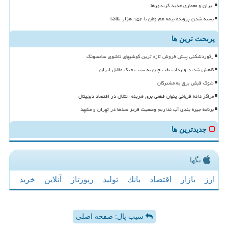
ایران و معماری جدید کریدورها
بسته شدن پرونده بیمه هم وطن با ۱۵۴ هزار تقاضا
پربحث ترین ها
رکوردشکنی پیش فروش تازه ترین گوشیهای تاشوی سامسونگ
کاهش شدید واردات نفت چین به سبب جنگ مقابل ایران
شوک قبض برق به مشترکان
مراکز داده قربانی پنهان قطعی برق هزینه اختلال در اقتصاد دیجیتال
برنامه جیره بندی آب نداریم وضعیت قرمز سدها در تهران و مشهد
جدیدترین ها
تگها
ارز
بازار
اقتصاد
بانك
تولید
رپورتاژ
آنلاین
خرید
سیب پال: صفحه اصلی