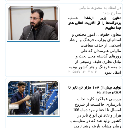
در انتقاد به مصوبه مالیاتی
مطرح شد؛
معاون وزیر ارشاد: حساب
پردرآمدها را از اکثریت اهالی هنر
جدا نماییم
معاون حقوقی، امور مجلس و
استانهای وزارت فرهنگ و ارشاد
اسلامی از حذف معافیت
مالیاتی هنرمندان که طی
روزهای گذشته محل بحث و
تبادل نظری طیف وسیعی از
جامعه فرهنگ و هنر کشور بوده،
۱۴۰۰/۱۲/۰۴ ۲۰:۵۵:۳۷
انتقاد نمود.
تولید بیش از ۱۰۶ هزار تن تایر تا
اختتام مرداد ماه
بررسی عملکرد کارخانجات
تایرسازی حاکیست از شروع
امسال تا اختتام مردادماه 106
هزار و 289 تن انواع تایر در
کشور تولید شد که در مقایسه با
زمان مشابه پارینه رشد ناچیز