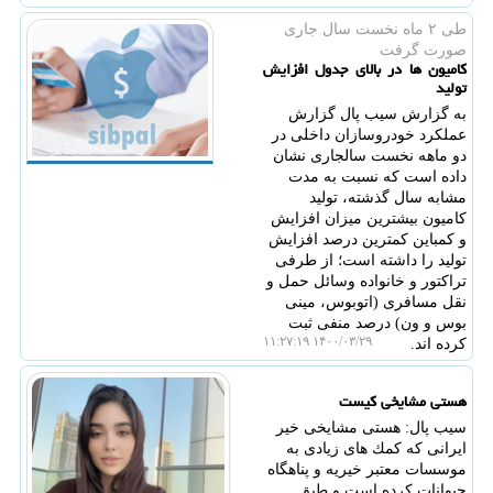
طی ۲ ماه نخست سال جاری
صورت گرفت
كامیون ها در بالای جدول افزایش
تولید
به گزارش سیب پال گزارش
عملکرد خودروسازان داخلی در
دو ماهه نخست سالجاری نشان
داده است که نسبت به مدت
مشابه سال گذشته، تولید
کامیون بیشترین میزان افزایش
و کمباین کمترین درصد افزایش
تولید را داشته است؛ از طرفی
تراکتور و خانواده وسائل حمل و
نقل مسافری (اتوبوس، مینی
بوس و ون) درصد منفی ثبت
۱۴۰۰/۰۳/۲۹ ۱۱:۲۷:۱۹
کرده اند.
هستی مشایخی كیست
سیب پال: هستی مشایخی خیر
ایرانی كه كمك های زیادی به
موسسات معتبر خیریه و پناهگاه
حیوانات كرده است و طبق