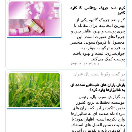
کرم ضد چروک بوتاکس 5 کاره
گاتیو
کرم ضد چروک گاتیو، یکی از
بهترین انتخاب‌ها برای مقابله با
پیری پوست و بهبود ظاهر چین و
چروک‌های صورت است. این
محصول با فرمولاسیونی منحصر
به فرد و ترکیبات مؤثر، به
جوان‌سازی، لیفت و بهبود بافت
پوست کمک می‌کند.
۱۴۰۳/۰۸/۰۶ ۱۲:۴۹:۳۱
در گفت وگو با سیب پال عنوان
شد
بارش باران های تابستانی صدمه ای
به شالیزارها وارد کرد؟
به گزارش سیب پال، رئیس
موسسه تحقیقات برنج کشور
ضمن تاکید بر این که باران های
مردادماه صدمه ای به شالیزارها
وارد نکرده است، اظهار نمود: با
رعایت دستورالعمل های استفاده
از کودهای پایه و تقویم زراعی و