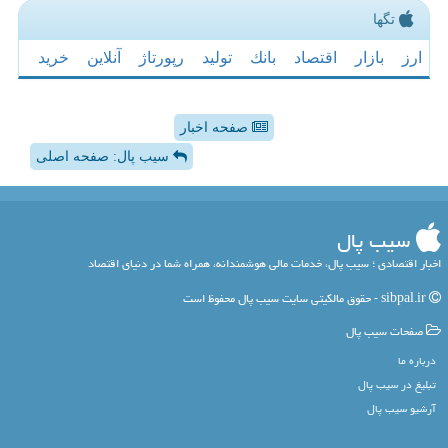
تگها
ارز
بازار
اقتصاد
بانك
تولید
رپورتاژ
آنلاین
خرید
صفحه اخبار
سیب پال: صفحه اصلی
سیب پال
اخبار اقتصادی ؛ سیب پال، خدمات مالی هوشمندانه، همراه شما در دنیای اقتصاد
sibpal.ir - حقوق مالکیتی سایت سیب پال محفوظ است
صفحات سیب پال
درباره ما
تبلیغ در سیب پال
آرشیو سیب پال