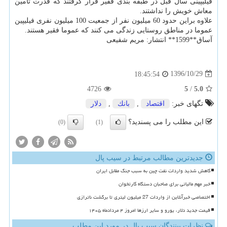
فیلیپینی سال قبل در طبقه بندی فقیر قرار گرفتند كه قدرت تامین
معاش خویش را نداشتند.
علاوه براین حدود 60 میلیون نفر از جمعیت 100 میلیون نفری فیلیپین
عموما در مناطق روستایی زندگی می كنند كه عموما فقیر هستند.
آساق**1599** انتشار: مریم شفیعی
1396/10/29
18:45:54
4726
5
/
5.0
تگهای خبر:
اقتصاد
,
بانك
,
دلار
این مطلب را می پسندید؟
(0)
(1)
جدیدترین مطالب مرتبط در سیب پال
کاهش شدید واردات نفت چین به سبب جنگ مقابل ایران
خبر مهم مالیاتی برای صاحبان دستگاه کارتخوان
اختصاصی خبرآنلاین از واردات 27 میلیون لیتری تا برگشت ناترازی
قیمت جدید دلار، یورو و سایر ارزها امروز ۴ مردادماه ۱۴۰۵
نظرات بینندگان سیب پال در مورد این مطلب