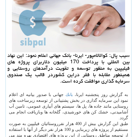
سیب پال: كوالالامپور- ایرنا- بانك جهانی اعلام نمود: این نهاد
بین المللی با پرداخت 170 میلیون دلاربرای پروژه های
فیلیپین به منظور توسعه و تقویت درآمدهای روستایی و
همینطور مقابله با فقر دراین كشوردر قالب یك صندوق
سرمایه گذاری موافقت كرده است.
به گزارش روز پنجشنبه ایرنا،
بانك
جهانی با صدور بیانیه ای اعلام
نمود این سرمایه گذاری در بخش پشتیبانی از توسعه زیرساخت های
روستایی مانند جاده ها، پل ها، سیستم های آبیاری عمومی، تامین آب
آشامیدنی، خشك كن های خورشیدی، گلخانه ها وبازیافت انجام می
گردد.
طبق این گزارش بیش از 400 هزار نفرروستائیان فیلیپین به صورت
مستقیم از پروژه های زیربنایی و 100 هزار نفر دیگر از آنها با استفاده
از توسعه مناطق روستایی از این پروژه های اقتصادی بهره مند می