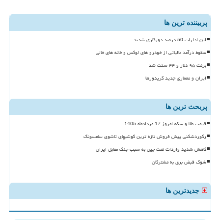
پربیننده ترین ها
این ادارات 50 درصد دورکاری شدند
سقوط درآمد مالیاتی از خودرو های لوکس و خانه های خالی
برنت ۹۵ دلار و ۴۴ سنت شد
ایران و معماری جدید کریدورها
پربحث ترین ها
قیمت طلا و سکه امروز 17 مردادماه 1405
رکوردشکنی پیش فروش تازه ترین گوشیهای تاشوی سامسونگ
کاهش شدید واردات نفت چین به سبب جنگ مقابل ایران
شوک قبض برق به مشترکان
جدیدترین ها