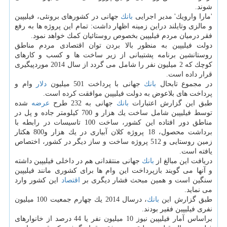
شوند.
'مارا وارویك' مدیر اجرایی
بانك
جهانی در كشورهای برونئی، فیلیپین
و مالزی وتایلند دراین زمینه اظهار داشت: تمام این پروژه ها به رفع
فقر درمیان مردم فیلیپین بخصوص روستائیان كمك خواهد نمود.
دولت فیلیپین به منظور بالا بردن توان اقتصادی مردم مناطق
روستانشین برنامه پشتیبانی از زیر ساخت ها و كسب و كارهای
كوچك كه 2 میلیون نفر را شامل می گردد از سال 2014 موردپیگیری
قرار داده است.
در مجموع تابحال
بانك
جهانی با پرداخت 501 میلیون
دلار
وام و
پرداخت های بلاعوض به دولت فیلیپین موافقت كرده است.
طبق این گزارش اعتبارات
بانك
جهانی به 232 طرح
عرضه
شده
توسط فیلیپین شامل ساخت یك هزار و 700 كیلومتر جاده و پل در
مناطق دور افتاده این كشور، ساخت 100 تاسیسات در رابطه با
برداشت محصول، 18 پروژه كلان آبیاری در یك هزار و800 هكتار
زمین روستایی و 512 پروژه ساخت و ساز دیگر در كشور، اختصاص
یافته است.
دریافت این مبالغ از
بانك
جهانی منتقدانی هم در داخلی فیلیپین داشته
و آنها می گویند بازپرداخت این وام ها برای كشوری مانند فیلیپین
سنگین است و همین مبحث فشار دیگری بر
اقتصاد
این كشور وارد
می نماید.
طبق گزارش این
بانك
، درسال 2014 یك چهارم جمعیت 100 میلیون
نفری فیلیپین فقیر بودند.
براساس آمار فیلیپین نیوز 10 میلیون نفر یا 44 درصد از خانوارهای